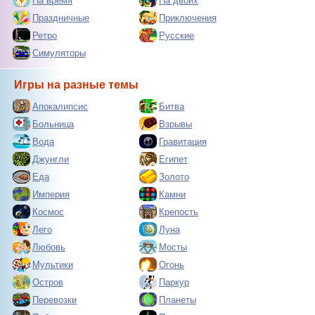
На время
На двоих
Праздничные
Приключения
Ретро
Русские
Симуляторы
Игры на разные темы
Апокалипсис
Битва
Больница
Взрывы
Вода
Гравитация
Джунгли
Египет
Еда
Золото
Империя
Камни
Космос
Крепость
Лего
Луна
Любовь
Мосты
Мультики
Огонь
Остров
Паркур
Перевозки
Планеты