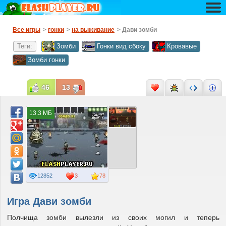
Все игры
>
гонки
>
на выживание
> Дави зомби
Теги:
Зомби
Гонки вид сбоку
Кровавые
Зомби гонки
46
13
13.3 МБ
12852
3
78
Игра Дави зомби
Полчища зомби вылезли из своих могил и теперь