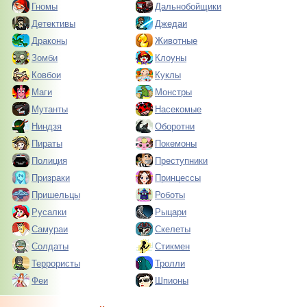
Гномы
Дальнобойщики
Детективы
Джедаи
Драконы
Животные
Зомби
Клоуны
Ковбои
Куклы
Маги
Монстры
Мутанты
Насекомые
Ниндзя
Оборотни
Пираты
Покемоны
Полиция
Преступники
Призраки
Принцессы
Пришельцы
Роботы
Русалки
Рыцари
Самураи
Скелеты
Солдаты
Стикмен
Террористы
Тролли
Феи
Шпионы