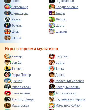
Побег
Подземелье
Сокровища
Средневековье
Супергерои
Танцы
Ужасы
Ферма
Фрукты
Цветы
Цирк
Шарики
Школа
Игры с героями мультиков
Аватар
Бакуган
Бен 10
Братц
Бэтмен
Винкс
Гарри Поттер
Диего
Дисней
Железный человек
Живая сталь
Звездные войны
Злые птички
Кот в сапогах
Кунг фу Панда
Ледниковый период
Мадагаскар
Малышка Хейзел