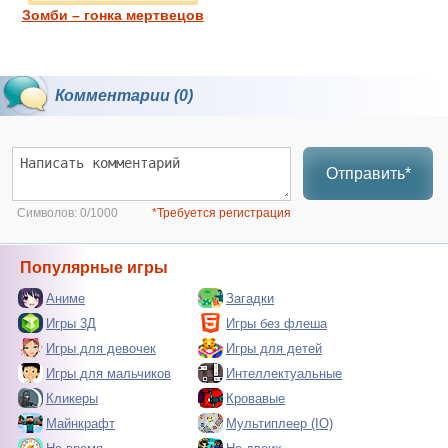
Зомби – гонка мертвецов
Комментарии (0)
Отправить*
Символов:
0/1000
*Требуется регистрация
Популярные игры
Аниме
Загадки
Игры 3Д
Игры без флеша
Игры для девочек
Игры для детей
Игры для мальчиков
Интеллектуальные
Кликеры
Кровавые
Майнкрафт
Мультиплеер (IO)