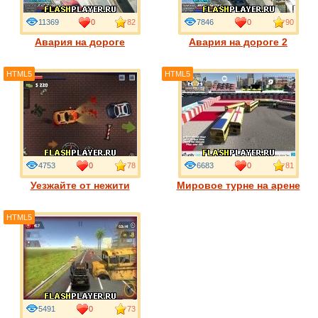
11369
0
82
7846
0
90
Авария на дороге
Авария на дороге 2
HTML5
HTML5
4753
0
78
6683
0
81
Уезжайте от нежити
Мировое турне на арене
HTML5
5491
0
73