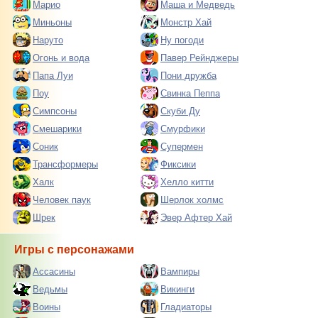
Марио
Маша и Медведь
Миньоны
Монстр Хай
Наруто
Ну погоди
Огонь и вода
Павер Рейнджеры
Папа Луи
Пони дружба
Поу
Свинка Пеппа
Симпсоны
Скуби Ду
Смешарики
Смурфики
Соник
Супермен
Трансформеры
Фиксики
Халк
Хелло китти
Человек паук
Шерлок холмс
Шрек
Эвер Афтер Хай
Игры с персонажами
Ассасины
Вампиры
Ведьмы
Викинги
Воины
Гладиаторы