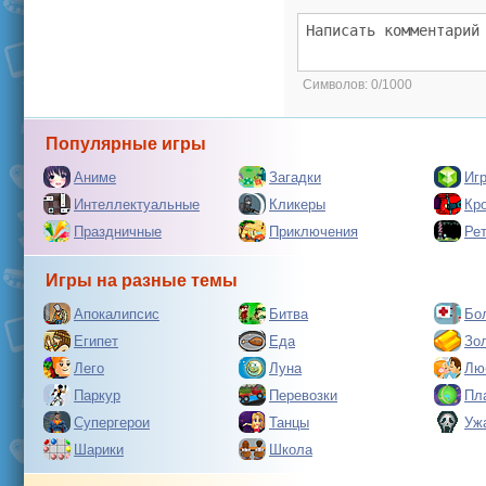
Символов:
0/1000
Популярные игры
Аниме
Загадки
Иг
Интеллектуальные
Кликеры
Кр
Праздничные
Приключения
Ре
Игры на разные темы
Апокалипсис
Битва
Бо
Египет
Еда
Зо
Лего
Луна
Лю
Паркур
Перевозки
Пл
Супергерои
Танцы
Уж
Шарики
Школа