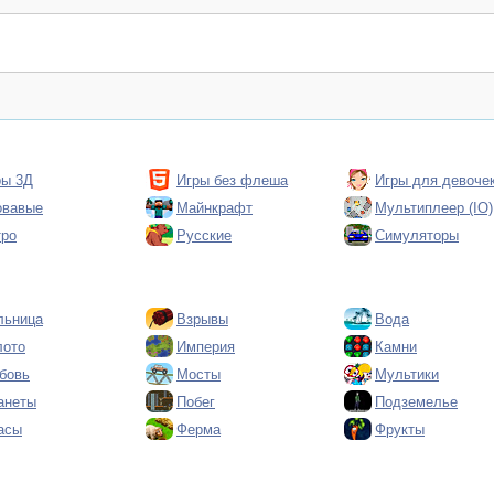
ры 3Д
Игры без флеша
Игры для девоче
овавые
Майнкрафт
Мультиплеер (IO)
тро
Русские
Симуляторы
льница
Взрывы
Вода
лото
Империя
Камни
бовь
Мосты
Мультики
анеты
Побег
Подземелье
асы
Ферма
Фрукты