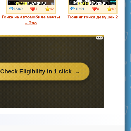
18360
4
92
11494
0
80
Гонка на автомобиле мечты
Тюнинг гонки девушек 2
– Эво