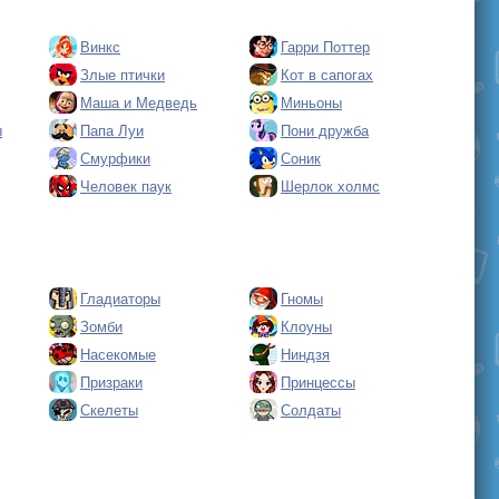
Винкс
Гарри Поттер
Злые птички
Кот в сапогах
Маша и Медведь
Миньоны
ы
Папа Луи
Пони дружба
Смурфики
Соник
Человек паук
Шерлок холмс
Гладиаторы
Гномы
Зомби
Клоуны
Насекомые
Ниндзя
Призраки
Принцессы
Скелеты
Солдаты