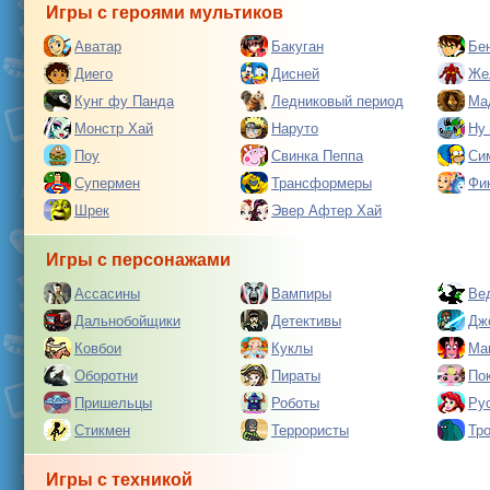
Игры с героями мультиков
Аватар
Бакуган
Бе
Диего
Дисней
Же
Кунг фу Панда
Ледниковый период
Ма
Монстр Хай
Наруто
Ну
Поу
Свинка Пеппа
Си
Супермен
Трансформеры
Фи
Шрек
Эвер Афтер Хай
Игры с персонажами
Ассасины
Вампиры
Ве
Дальнобойщики
Детективы
Дж
Ковбои
Куклы
Ма
Оборотни
Пираты
По
Пришельцы
Роботы
Ру
Стикмен
Террористы
Тр
Игры с техникой