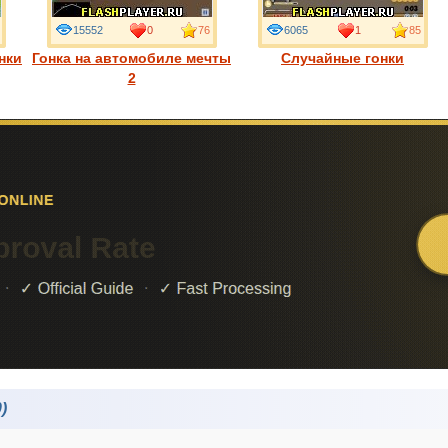
15552
0
76
6065
1
85
нки
Гонка на автомобиле мечты
Случайные гонки
2
)