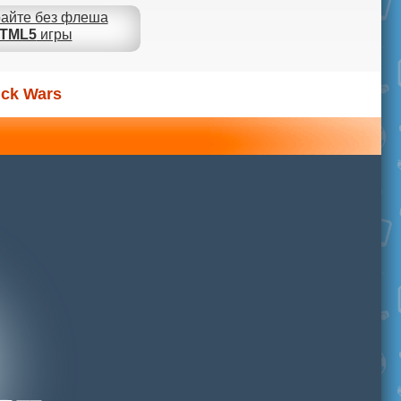
айте без флеша
TML5
игры
uck Wars