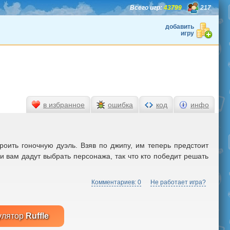
Всего игр:
43799
217
добавить
игру
в избранное
ошибка
код
инфо
роить гоночную дуэль. Взяв по джипу, им теперь предстоит
ки вам дадут выбрать персонажа, так что кто победит решать
Комментариев: 0
Не работает игра?
улятор
Ruffle