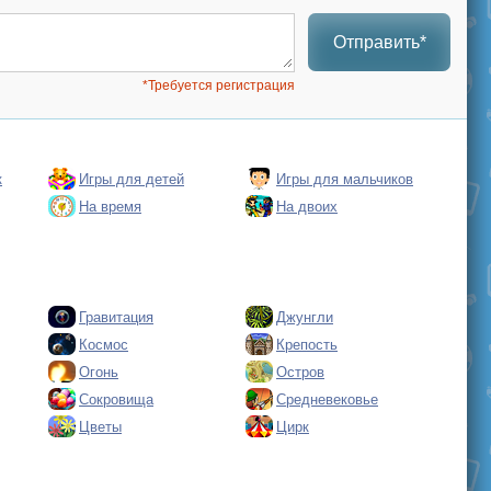
Отправить*
*Требуется регистрация
к
Игры для детей
Игры для мальчиков
На время
На двоих
Гравитация
Джунгли
Космос
Крепость
Огонь
Остров
Сокровища
Средневековье
Цветы
Цирк