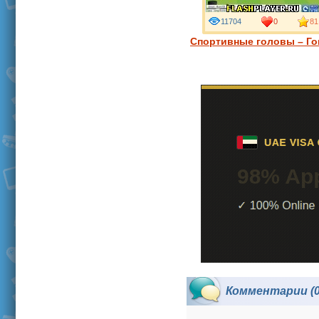
11704
0
81
Спортивные головы – Го
Комментарии (0