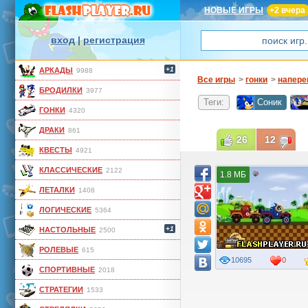
НОВЫЕ ИГРЫ
+2 вчера
вход
|
регистрация
+1
АРКАДЫ
9988
Все игры
>
гонки
>
напере
БРОДИЛКИ
3977
Теги:
Соник
ГОНКИ
4320
ДРАКИ
861
26
12
КВЕСТЫ
4921
КЛАССИЧЕСКИЕ
2122
1.8 МБ
ЛЕТАЛКИ
1408
ЛОГИЧЕСКИЕ
5364
+1
НАСТОЛЬНЫЕ
2500
РОЛЕВЫЕ
615
10695
0
СПОРТИВНЫЕ
2018
СТРАТЕГИИ
1533