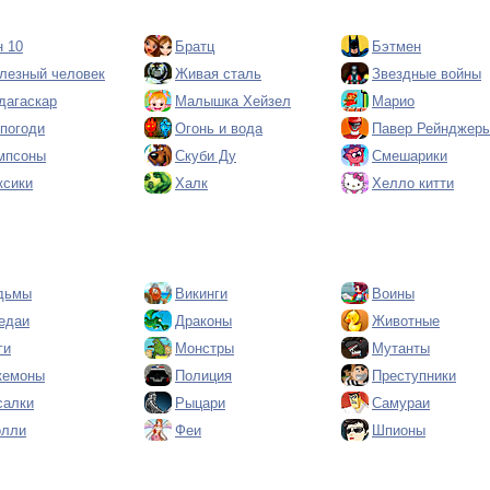
н 10
Братц
Бэтмен
лезный человек
Живая сталь
Звездные войны
дагаскар
Малышка Хейзел
Марио
 погоди
Огонь и вода
Павер Рейнджер
мпсоны
Скуби Ду
Смешарики
ксики
Халк
Хелло китти
дьмы
Викинги
Воины
едаи
Драконы
Животные
ги
Монстры
Мутанты
кемоны
Полиция
Преступники
салки
Рыцари
Самураи
олли
Феи
Шпионы