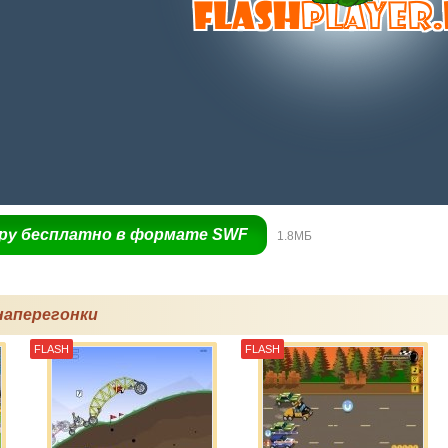
гру бесплатно в формате SWF
1.8МБ
наперегонки
FLASH
FLASH