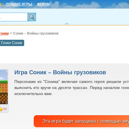
ЛУЧШИЕ ИГРЫ
ФОРУМ
гонки
> Соник – Войны грузовиков
Гонки Соник
Игра Соник – Войны грузовиков
Персонажи из "Соника" включая самого героя решили уст
выяснить кто круче на десяти трассах. Перед началом гон
исключительно вам.
68
Эта игра будет запущена с помощью эм