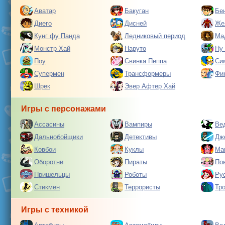
Аватар
Бакуган
Бе
Диего
Дисней
Же
Кунг фу Панда
Ледниковый период
Ма
Монстр Хай
Наруто
Ну
Поу
Свинка Пеппа
Си
Супермен
Трансформеры
Фи
Шрек
Эвер Афтер Хай
Игры с персонажами
Ассасины
Вампиры
Ве
Дальнобойщики
Детективы
Дж
Ковбои
Куклы
Ма
Оборотни
Пираты
По
Пришельцы
Роботы
Ру
Стикмен
Террористы
Тр
Игры с техникой