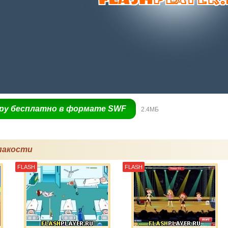
гру бесплатно в формате SWF
2.4МБ
пакости
FLASH
FLASH