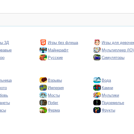
ры 3Д
Игры без флеша
Игры для девоче
овавые
Майнкрафт
Мультиплеер (IO)
тро
Русские
Симуляторы
льница
Взрывы
Вода
лото
Империя
Камни
бовь
Мосты
Мультики
анеты
Побег
Подземелье
асы
Ферма
Фрукты