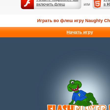
включить флеш
в
H
ИЛИ
Играть во флеш игру Naughty Ch
Начать игру