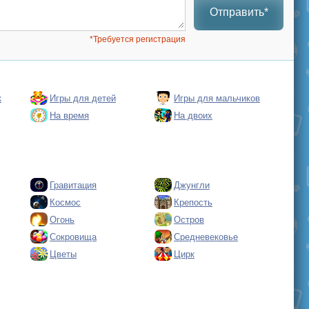
Отправить*
*Требуется регистрация
к
Игры для детей
Игры для мальчиков
На время
На двоих
Гравитация
Джунгли
Космос
Крепость
Огонь
Остров
Сокровища
Средневековье
Цветы
Цирк