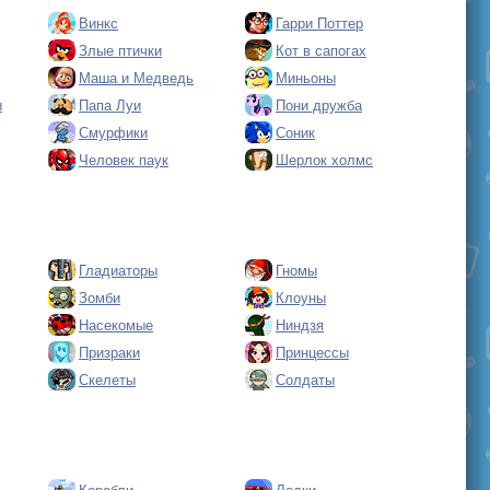
Винкс
Гарри Поттер
Злые птички
Кот в сапогах
Маша и Медведь
Миньоны
ы
Папа Луи
Пони дружба
Смурфики
Соник
Человек паук
Шерлок холмс
Гладиаторы
Гномы
Зомби
Клоуны
Насекомые
Ниндзя
Призраки
Принцессы
Скелеты
Солдаты