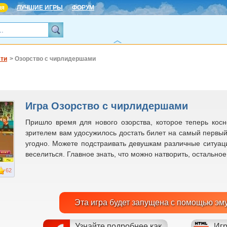
ня
ЛУЧШИЕ ИГРЫ
ФОРУМ
сти
> Озорство с чирлидершами
Игра Озорство с чирлидершами
Пришло время для нового озорства, которое теперь кос
зрителем вам удосужилось достать билет на самый первый
угодно. Можете подстраивать девушкам различные ситуаци
веселиться. Главное знать, что можно натворить, остальное
62
Эта игра будет запущена с помощью эм
Узнайте подробнее как
Игр