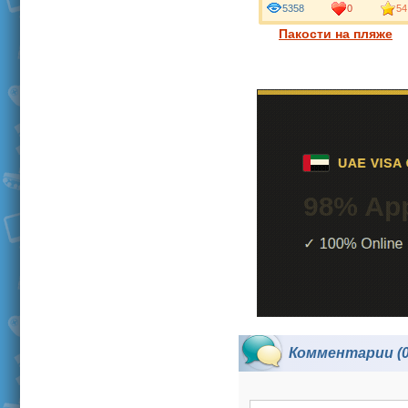
5358
0
54
Пакости на пляже
Комментарии (0