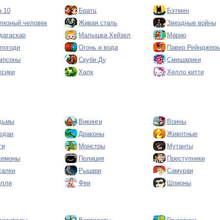
н 10
Братц
Бэтмен
лезный человек
Живая сталь
Звездные войны
дагаскар
Малышка Хейзел
Марио
 погоди
Огонь и вода
Павер Рейнджер
мпсоны
Скуби Ду
Смешарики
ксики
Халк
Хелло китти
дьмы
Викинги
Воины
едаи
Драконы
Животные
ги
Монстры
Мутанты
кемоны
Полиция
Преступники
салки
Рыцари
Самураи
олли
Феи
Шпионы