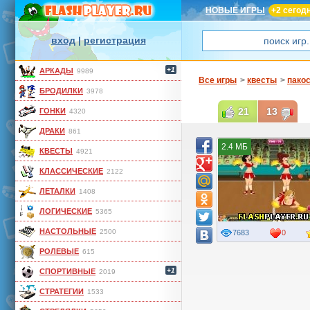
НОВЫЕ ИГРЫ
+2 сегод
вход
|
регистрация
+1
АРКАДЫ
9989
Все игры
>
квесты
>
пако
БРОДИЛКИ
3978
21
13
ГОНКИ
4320
ДРАКИ
861
2.4 МБ
КВЕСТЫ
4921
КЛАССИЧЕСКИЕ
2122
ЛЕТАЛКИ
1408
ЛОГИЧЕСКИЕ
5365
НАСТОЛЬНЫЕ
2500
7683
0
РОЛЕВЫЕ
615
+1
СПОРТИВНЫЕ
2019
СТРАТЕГИИ
1533