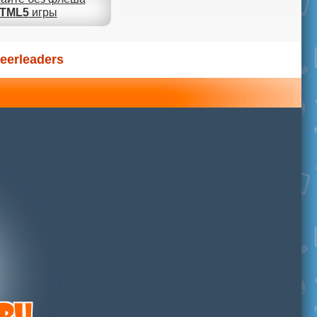
TML5
игры
eerleaders