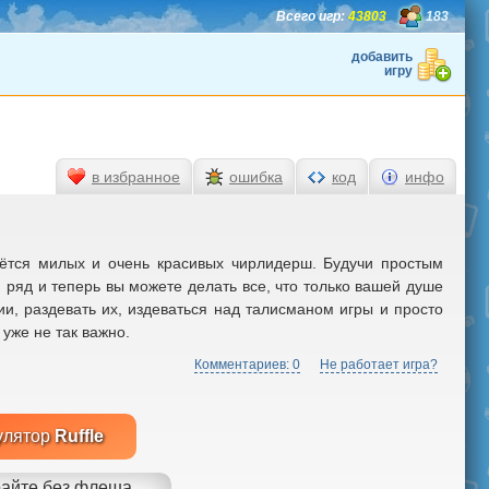
Всего игр:
43803
183
добавить
игру
в избранное
ошибка
код
инфо
нётся милых и очень красивых чирлидерш. Будучи простым
 ряд и теперь вы можете делать все, что только вашей душе
и, раздевать их, издеваться над талисманом игры и просто
 уже не так важно.
Комментариев: 0
Не работает игра?
улятор
Ruffle
айте без флеша