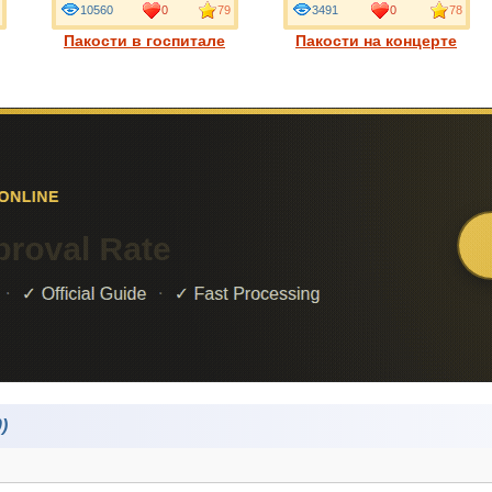
10560
0
79
3491
0
78
Пакости в госпитале
Пакости на концерте
)