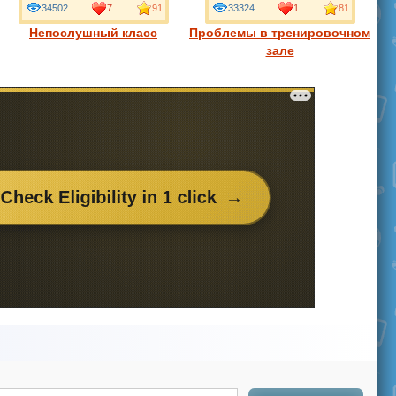
34502
7
91
33324
1
81
Непослушный класс
Проблемы в тренировочном
зале