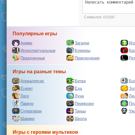
Символов:
0/1000
Популярные игры
Аниме
Загадки
Иг
Интеллектуальные
Кликеры
Кр
Праздничные
Приключения
Ре
Игры на разные темы
Апокалипсис
Битва
Бо
Египет
Еда
Зо
Лего
Луна
Лю
Паркур
Перевозки
Пл
Супергерои
Танцы
Уж
Шарики
Школа
Игры с героями мультиков