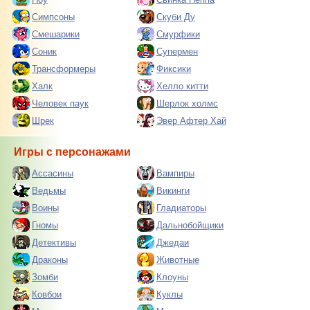
Симпсоны
Скуби Ду
Смешарики
Смурфики
Соник
Супермен
Трансформеры
Фиксики
Халк
Хелло китти
Человек паук
Шерлок холмс
Шрек
Эвер Афтер Хай
Игры с персонажами
Ассасины
Вампиры
Ведьмы
Викинги
Воины
Гладиаторы
Гномы
Дальнобойщики
Детективы
Джедаи
Драконы
Животные
Зомби
Клоуны
Ковбои
Куклы