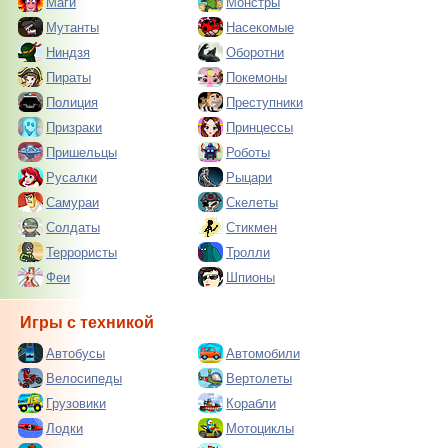
Маги
Монстры
Мутанты
Насекомые
Ниндзя
Оборотни
Пираты
Покемоны
Полиция
Преступники
Призраки
Принцессы
Пришельцы
Роботы
Русалки
Рыцари
Самураи
Скелеты
Солдаты
Стикмен
Террористы
Тролли
Феи
Шпионы
Игры с техникой
Автобусы
Автомобили
Велосипеды
Вертолеты
Грузовики
Корабли
Лодки
Мотоциклы