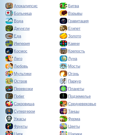
Апокалипсис
Битва
Больница
Взрывы
Вода
Гравитация
Джунгли
Египет
Еда
Золото
Империя
Камни
Космос
Крепость
Лего
Луна
Любовь
Мосты
Мультики
Огонь
Остров
Паркур
Перевозки
Планеты
Побег
Подземелье
Сокровища
Средневековье
Супергерои
Танцы
Ужасы
Ферма
Фрукты
Цветы
Цирк
Шарики