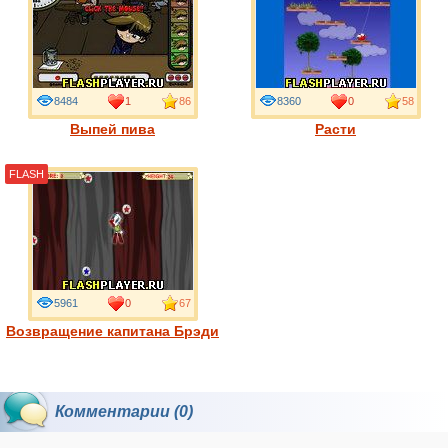
8484
1
86
8360
0
58
Выпей пива
Расти
FLASH
5961
0
67
Возвращение капитана Брэди
Комментарии (0)