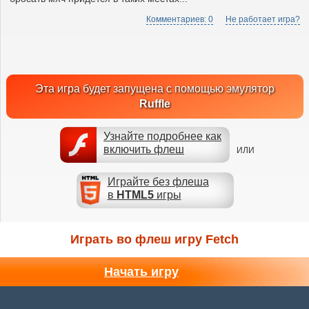
Комментариев: 0
Не работает игра?
Эта игра будет запущена с помощью эмулятор
Ruffle
Узнайте подробнее как
включить флеш
ИЛИ
Играйте без флеша
в
HTML5
игры
Играть во флеш игру Fetch
Начать игру