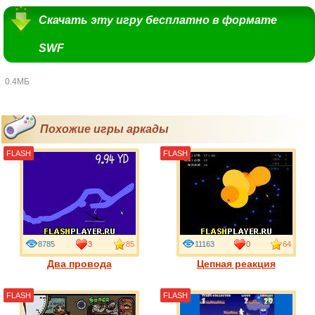
Скачать эту игру бесплатно в формате
SWF
0.4МБ
Похожие игры аркады
FLASH
FLASH
8785
3
85
11163
0
64
Два провода
Цепная реакция
FLASH
FLASH