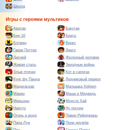
Школа
Игры с героями мультиков
Аватар
Бакуган
Бен 10
Братц
Бэтмен
Винкс
Гарри Поттер
Диего
Дисней
Железный человек
Живая сталь
Звездные войны
Злые птички
Кот в сапогах
Кунг фу Панда
Ледниковый период
Мадагаскар
Малышка Хейзел
Марио
Маша и Медведь
Миньоны
Монстр Хай
Наруто
Ну погоди
Огонь и вода
Павер Рейнджеры
Папа Луи
Пони дружба
Поу
Свинка Пеппа