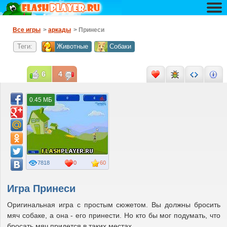
Все игры
>
аркады
> Принеси
Теги:
Животные
Собаки
6
4
0.45 МБ
7818
0
60
Игра Принеси
Оригинальная игра с простым сюжетом. Вы должны бросить
мяч собаке, а она - его принести. Но кто бы мог подумать, что
бросать мяч придется в таких местах...