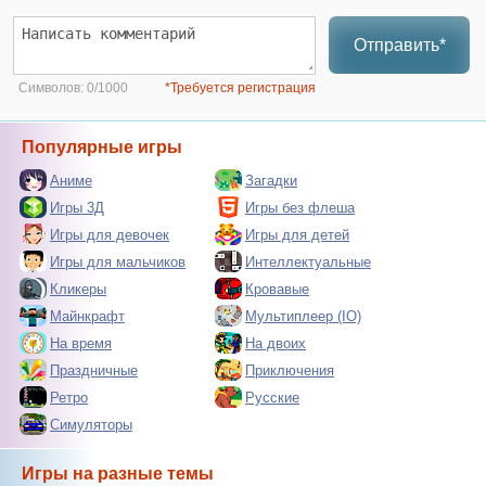
Отправить*
Символов:
0/1000
*Требуется регистрация
Популярные игры
Аниме
Загадки
Игры 3Д
Игры без флеша
Игры для девочек
Игры для детей
Игры для мальчиков
Интеллектуальные
Кликеры
Кровавые
Майнкрафт
Мультиплеер (IO)
На время
На двоих
Праздничные
Приключения
Ретро
Русские
Симуляторы
Игры на разные темы