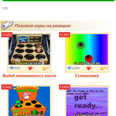
0МБ
Похожие игры на реакцию
FLASH
FLASH
8930
0
67
14265
0
50
Выбей американского идола
Суперкликер
FLASH
FLASH