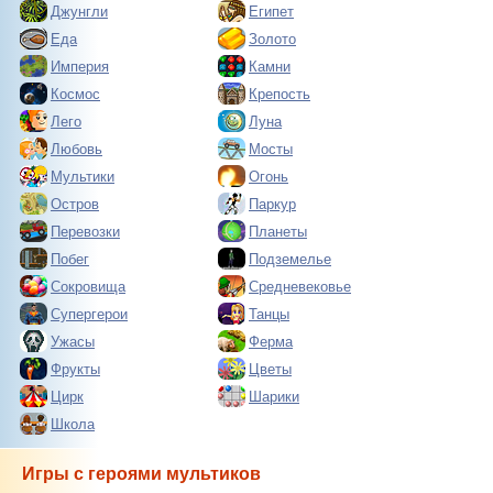
Джунгли
Египет
Еда
Золото
Империя
Камни
Космос
Крепость
Лего
Луна
Любовь
Мосты
Мультики
Огонь
Остров
Паркур
Перевозки
Планеты
Побег
Подземелье
Сокровища
Средневековье
Супергерои
Танцы
Ужасы
Ферма
Фрукты
Цветы
Цирк
Шарики
Школа
Игры с героями мультиков