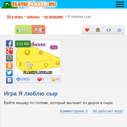
Все игры
>
аркады
>
на реакцию
> Я люблю сыр
10
8
0.03 МБ
10632
0
56
Игра Я люблю сыр
Бейте мышку по голове, который вылазит из дырок в сыре
Комментариев: 0
Не работает игра?