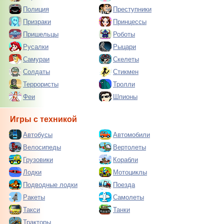
Полиция
Преступники
Призраки
Принцессы
Пришельцы
Роботы
Русалки
Рыцари
Самураи
Скелеты
Солдаты
Стикмен
Террористы
Тролли
Феи
Шпионы
Игры с техникой
Автобусы
Автомобили
Велосипеды
Вертолеты
Грузовики
Корабли
Лодки
Мотоциклы
Подводные лодки
Поезда
Ракеты
Самолеты
Такси
Танки
Тракторы