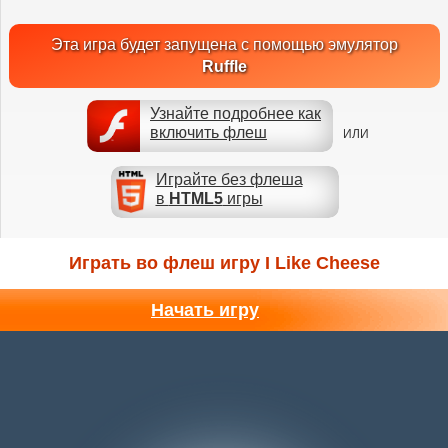
Эта игра будет запущена с помощью эмулятор
Ruffle
Узнайте подробнее как
включить флеш
ИЛИ
Играйте без флеша
в
HTML5
игры
Играть во флеш игру I Like Cheese
Начать игру