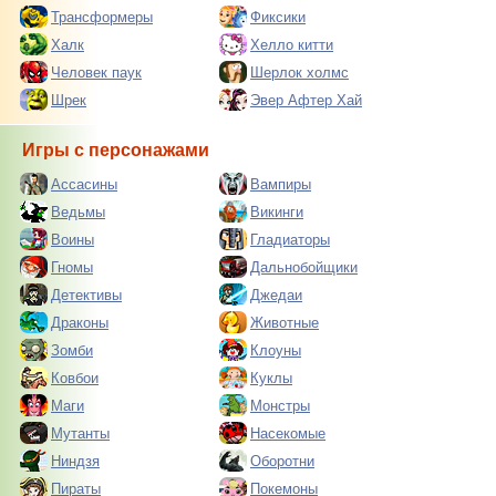
Трансформеры
Фиксики
Халк
Хелло китти
Человек паук
Шерлок холмс
Шрек
Эвер Афтер Хай
Игры с персонажами
Ассасины
Вампиры
Ведьмы
Викинги
Воины
Гладиаторы
Гномы
Дальнобойщики
Детективы
Джедаи
Драконы
Животные
Зомби
Клоуны
Ковбои
Куклы
Маги
Монстры
Мутанты
Насекомые
Ниндзя
Оборотни
Пираты
Покемоны