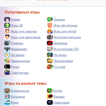
Популярные игры
Аниме
Загадки
Игры 3Д
Игры без флеша
Игры для девочек
Игры для детей
Игры для мальчиков
Интеллектуальные
Кликеры
Кровавые
Майнкрафт
Мультиплеер (IO)
На время
На двоих
Праздничные
Приключения
Ретро
Русские
Симуляторы
Игры на разные темы
Апокалипсис
Битва
Больница
Взрывы
Вода
Гравитация