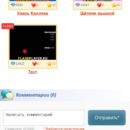
9090
0
56
14547
0
60
Ударь Кролика
Щёлкни мышкой
FLASH
13422
0
73
Тест
Комментарии (0)
Отправить*
Символов:
0/1000
*Требуется регистрация