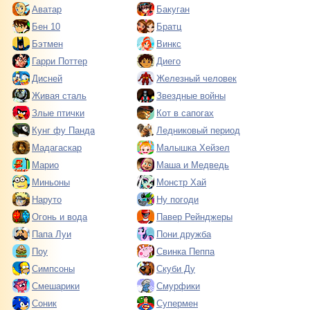
Аватар
Бакуган
Бен 10
Братц
Бэтмен
Винкс
Гарри Поттер
Диего
Дисней
Железный человек
Живая сталь
Звездные войны
Злые птички
Кот в сапогах
Кунг фу Панда
Ледниковый период
Мадагаскар
Малышка Хейзел
Марио
Маша и Медведь
Миньоны
Монстр Хай
Наруто
Ну погоди
Огонь и вода
Павер Рейнджеры
Папа Луи
Пони дружба
Поу
Свинка Пеппа
Симпсоны
Скуби Ду
Смешарики
Смурфики
Соник
Супермен