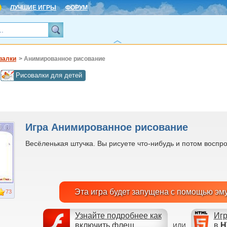
ЛУЧШИЕ ИГРЫ
ФОРУМ
валки
> Анимированное рисование
Рисовалки для детей
Игра Анимированное рисование
Весёленькая штучка. Вы рисуете что-нибудь и потом воспр
Эта игра будет запущена с помощью эм
73
Узнайте подробнее как
Игр
включить флеш
в
H
ИЛИ