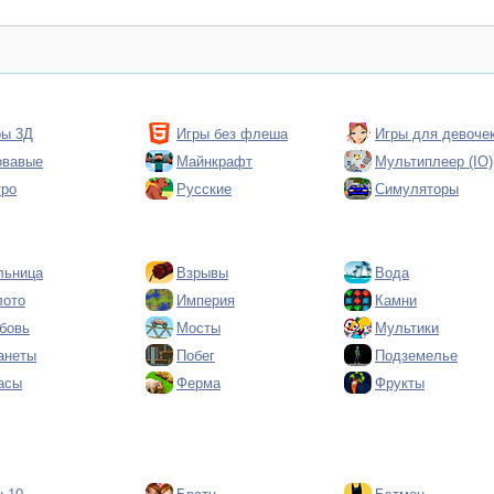
ры 3Д
Игры без флеша
Игры для девоче
овавые
Майнкрафт
Мультиплеер (IO)
тро
Русские
Симуляторы
льница
Взрывы
Вода
лото
Империя
Камни
бовь
Мосты
Мультики
анеты
Побег
Подземелье
асы
Ферма
Фрукты