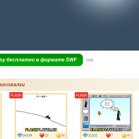
гру бесплатно в формате SWF
0МБ
рисовалки
FLASH
FLASH
34199
12
86
31202
7
86