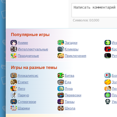
Символов:
0/1000
Популярные игры
Аниме
Загадки
Иг
Интеллектуальные
Кликеры
Кр
Праздничные
Приключения
Ре
Игры на разные темы
Апокалипсис
Битва
Бо
Египет
Еда
Зо
Лего
Луна
Лю
Паркур
Перевозки
Пл
Супергерои
Танцы
Уж
Шарики
Школа