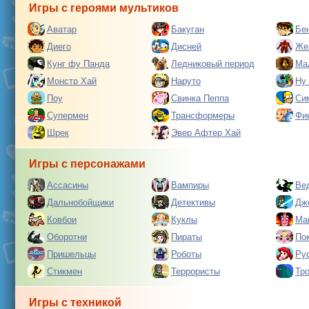
Игры с героями мультиков
Аватар
Бакуган
Бе
Диего
Дисней
Же
Кунг фу Панда
Ледниковый период
Ма
Монстр Хай
Наруто
Ну
Поу
Свинка Пеппа
Си
Супермен
Трансформеры
Фи
Шрек
Эвер Афтер Хай
Игры с персонажами
Ассасины
Вампиры
Ве
Дальнобойщики
Детективы
Дж
Ковбои
Куклы
Ма
Оборотни
Пираты
По
Пришельцы
Роботы
Ру
Стикмен
Террористы
Тр
Игры с техникой