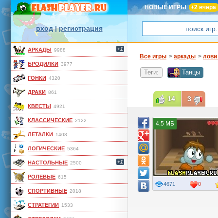
НОВЫЕ ИГРЫ
+2 вчера
вход
|
регистрация
+1
АРКАДЫ
9988
Все игры
>
аркады
>
лови
БРОДИЛКИ
3977
Теги:
Танцы
ГОНКИ
4320
ДРАКИ
861
14
3
КВЕСТЫ
4921
КЛАССИЧЕСКИЕ
2122
4.5 МБ
ЛЕТАЛКИ
1408
ЛОГИЧЕСКИЕ
5364
+1
НАСТОЛЬНЫЕ
2500
РОЛЕВЫЕ
615
4671
0
СПОРТИВНЫЕ
2018
СТРАТЕГИИ
1533