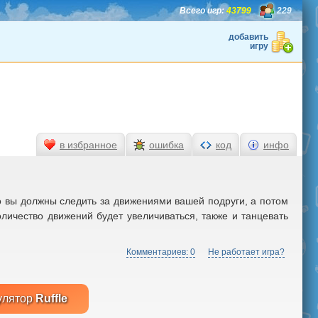
Всего игр:
43799
229
добавить
игру
в избранное
ошибка
код
инфо
го вы должны следить за движениями вашей подруги, а потом
личество движений будет увеличиваться, также и танцевать
Комментариев: 0
Не работает игра?
улятор
Ruffle