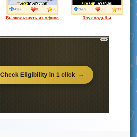
4117
0
65
3909
0
33
Выскользнуть из офиса
Звук ходьбы