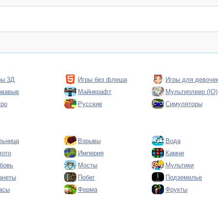
ры 3Д
Игры без флеша
Игры для девоче
овавые
Майнкрафт
Мультиплеер (IO)
тро
Русские
Симуляторы
льница
Взрывы
Вода
лото
Империя
Камни
бовь
Мосты
Мультики
анеты
Побег
Подземелье
асы
Ферма
Фрукты