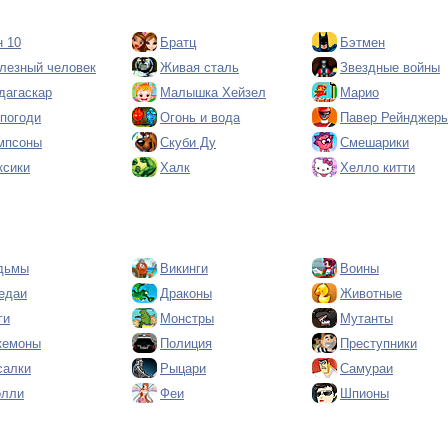
н 10
Братц
Бэтмен
лезный человек
Живая сталь
Звездные войны
дагаскар
Малышка Хейзел
Марио
 погоди
Огонь и вода
Павер Рейнджер
мпсоны
Скуби Ду
Смешарики
ксики
Халк
Хелло китти
дьмы
Викинги
Воины
едаи
Драконы
Животные
ги
Монстры
Мутанты
кемоны
Полиция
Преступники
салки
Рыцари
Самураи
олли
Феи
Шпионы