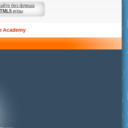
айте без флеша
TML5
игры
ce Academy