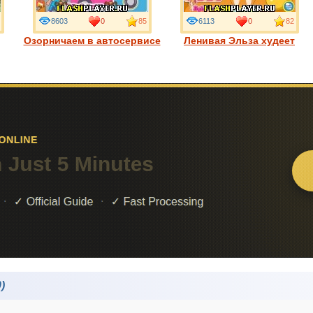
8603
0
85
6113
0
82
Озорничаем в автосервисе
Ленивая Эльза худеет
)