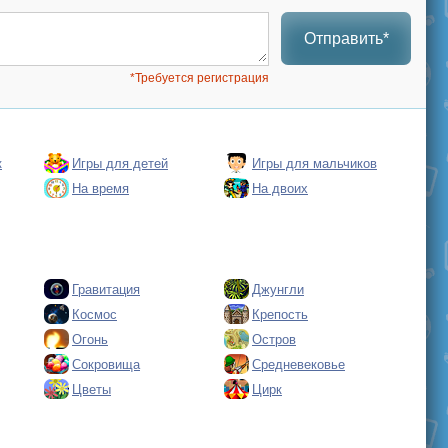
Отправить*
*Требуется регистрация
к
Игры для детей
Игры для мальчиков
На время
На двоих
Гравитация
Джунгли
Космос
Крепость
Огонь
Остров
Сокровища
Средневековье
Цветы
Цирк