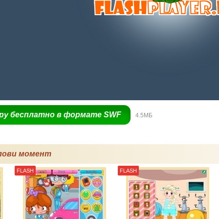
гру бесплатно в формате SWF
4.5МБ
лови момент
FLASH
FLASH