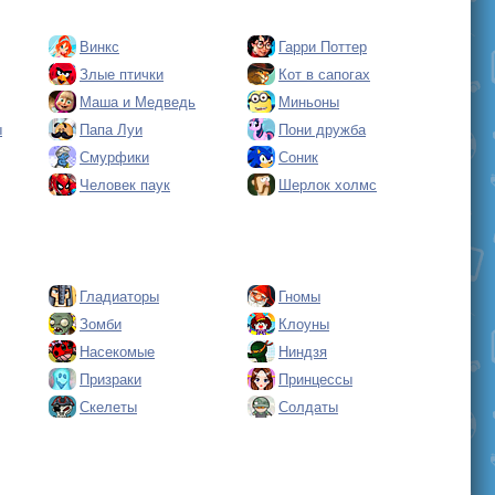
Винкс
Гарри Поттер
Злые птички
Кот в сапогах
Маша и Медведь
Миньоны
ы
Папа Луи
Пони дружба
Смурфики
Соник
Человек паук
Шерлок холмс
Гладиаторы
Гномы
Зомби
Клоуны
Насекомые
Ниндзя
Призраки
Принцессы
Скелеты
Солдаты