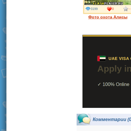
3199
0
--
Фото охота Алисы
Комментарии (0