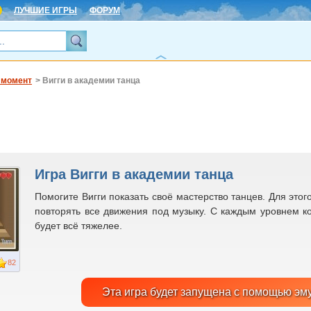
ЛУЧШИЕ ИГРЫ
ФОРУМ
 момент
> Вигги в академии танца
Игра Вигги в академии танца
Помогите Вигги показать своё мастерство танцев. Для это
повторять все движения под музыку. С каждым уровнем ко
будет всё тяжелее.
82
Эта игра будет запущена с помощью эм