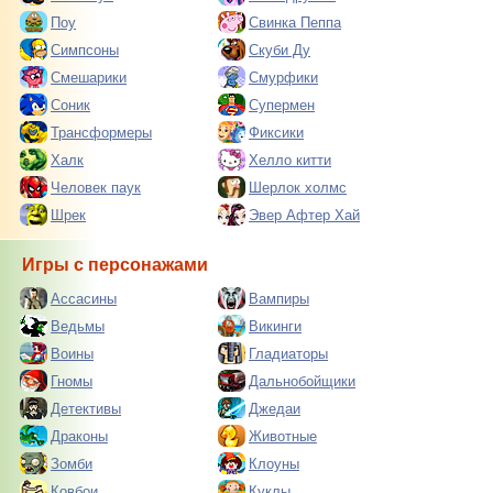
Поу
Свинка Пеппа
Симпсоны
Скуби Ду
Смешарики
Смурфики
Соник
Супермен
Трансформеры
Фиксики
Халк
Хелло китти
Человек паук
Шерлок холмс
Шрек
Эвер Афтер Хай
Игры с персонажами
Ассасины
Вампиры
Ведьмы
Викинги
Воины
Гладиаторы
Гномы
Дальнобойщики
Детективы
Джедаи
Драконы
Животные
Зомби
Клоуны
Ковбои
Куклы