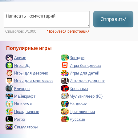
Отправить*
Символов:
0/1000
*Требуется регистрация
Популярные игры
Аниме
Загадки
Игры 3Д
Игры без флеша
Игры для девочек
Игры для детей
Игры для мальчиков
Интеллектуальные
Кликеры
Кровавые
Майнкрафт
Мультиплеер (IO)
На время
На двоих
Праздничные
Приключения
Ретро
Русские
Симуляторы