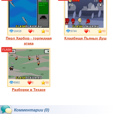
16418
0
74
9744
1
83
Перл Харбор - торпедная
Кладбище Пьяных Душ
атака
FLASH
8982
0
50
Разборки в Техасе
Комментарии (0)