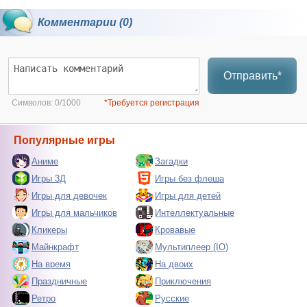
Комментарии (0)
Отправить*
Символов:
0/1000
*Требуется регистрация
Популярные игры
Аниме
Загадки
Игры 3Д
Игры без флеша
Игры для девочек
Игры для детей
Игры для мальчиков
Интеллектуальные
Кликеры
Кровавые
Майнкрафт
Мультиплеер (IO)
На время
На двоих
Праздничные
Приключения
Ретро
Русские