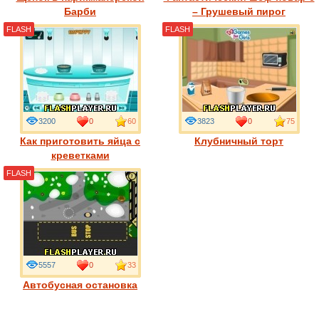
Барби
– Грушевый пирог
FLASH
FLASH
3200
0
60
3823
0
75
Как приготовить яйца с
Клубничный торт
креветками
FLASH
5557
0
33
Автобусная остановка