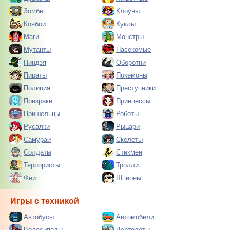
Зомби
Клоуны
Ковбои
Куклы
Маги
Монстры
Мутанты
Насекомые
Ниндзя
Оборотни
Пираты
Покемоны
Полиция
Преступники
Призраки
Принцессы
Пришельцы
Роботы
Русалки
Рыцари
Самураи
Скелеты
Солдаты
Стикмен
Террористы
Тролли
Феи
Шпионы
Игры с техникой
Автобусы
Автомобили
Велосипеды
Вертолеты