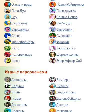
Огонь и вода
Павер Рейнджеры
Папа Луи
Пони дружба
Поу
Свинка Пеппа
Симпсоны
Скуби Ду
Смешарики
Смурфики
Соник
Супермен
Трансформеры
Фиксики
Халк
Хелло китти
Человек паук
Шерлок холмс
Шрек
Эвер Афтер Хай
Игры с персонажами
Ассасины
Вампиры
Ведьмы
Викинги
Воины
Гладиаторы
Гномы
Дальнобойщики
Детективы
Джедаи
Драконы
Животные