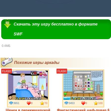
Скачать эту игру бесплатно в формате
SWF
0.4МБ
Похожие игры аркады
FLASH
FLASH
3651
0
70
3453
0
100
Щенок в парикмахерской
Фантастический шеф-повар 6