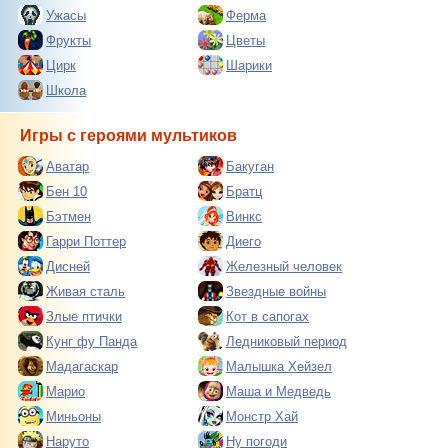
Ужасы
Ферма
Фрукты
Цветы
Цирк
Шарики
Школа
Игры с героями мультиков
Аватар
Бакуган
Бен 10
Братц
Бэтмен
Винкс
Гарри Поттер
Диего
Дисней
Железный человек
Живая сталь
Звездные войны
Злые птички
Кот в сапогах
Кунг фу Панда
Ледниковый период
Мадагаскар
Малышка Хейзел
Марио
Маша и Медведь
Миньоны
Монстр Хай
Наруто
Ну погоди