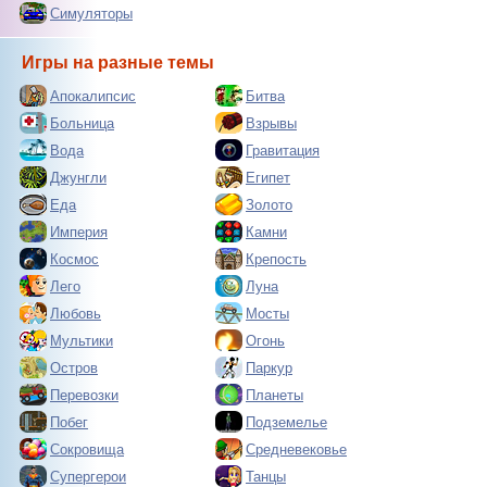
Симуляторы
Игры на разные темы
Апокалипсис
Битва
Больница
Взрывы
Вода
Гравитация
Джунгли
Египет
Еда
Золото
Империя
Камни
Космос
Крепость
Лего
Луна
Любовь
Мосты
Мультики
Огонь
Остров
Паркур
Перевозки
Планеты
Побег
Подземелье
Сокровища
Средневековье
Супергерои
Танцы