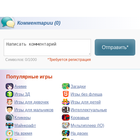
Комментарии (0)
Отправить*
Символов:
0/1000
*Требуется регистрация
Популярные игры
Аниме
Загадки
Игры 3Д
Игры без флеша
Игры для девочек
Игры для детей
Игры для мальчиков
Интеллектуальные
Кликеры
Кровавые
Майнкрафт
Мультиплеер (IO)
На время
На двоих