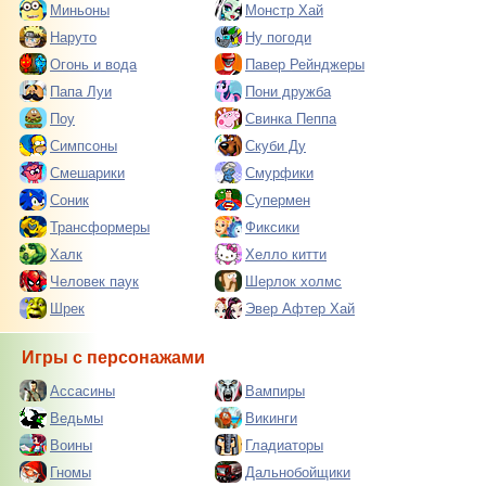
Миньоны
Монстр Хай
Наруто
Ну погоди
Огонь и вода
Павер Рейнджеры
Папа Луи
Пони дружба
Поу
Свинка Пеппа
Симпсоны
Скуби Ду
Смешарики
Смурфики
Соник
Супермен
Трансформеры
Фиксики
Халк
Хелло китти
Человек паук
Шерлок холмс
Шрек
Эвер Афтер Хай
Игры с персонажами
Ассасины
Вампиры
Ведьмы
Викинги
Воины
Гладиаторы
Гномы
Дальнобойщики