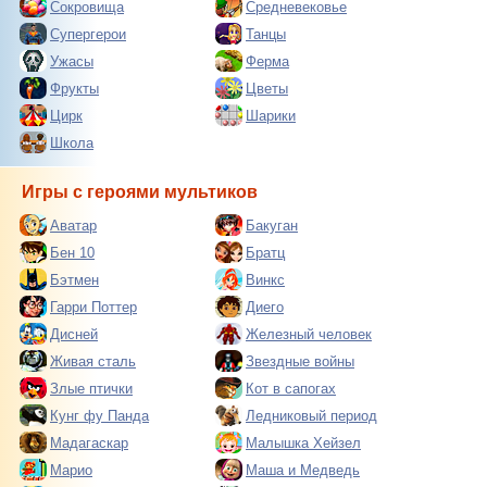
Сокровища
Средневековье
Супергерои
Танцы
Ужасы
Ферма
Фрукты
Цветы
Цирк
Шарики
Школа
Игры с героями мультиков
Аватар
Бакуган
Бен 10
Братц
Бэтмен
Винкс
Гарри Поттер
Диего
Дисней
Железный человек
Живая сталь
Звездные войны
Злые птички
Кот в сапогах
Кунг фу Панда
Ледниковый период
Мадагаскар
Малышка Хейзел
Марио
Маша и Медведь