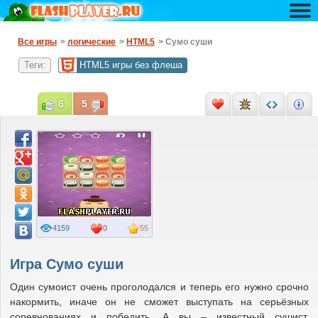
Все игры
>
логические
>
HTML5
> Сумо суши
Теги:
HTML5 игры без флеша
6
5
4159
0
55
Игра Сумо суши
Один сумоист очень проголодался и теперь его нужно срочно
накормить, иначе он не сможет выступать на серьёзных
соревнованиях и победить. А вы – известный сушист,