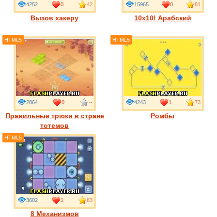
4252
0
42
15965
0
81
Вызов хакеру
10х10! Арабский
HTML5
HTML5
2864
0
--
4243
1
73
Правильные трюки в стране
Ромбы
тотемов
HTML5
3602
1
63
8 Механизмов