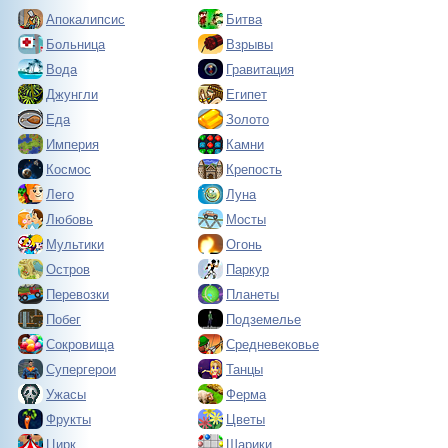
Апокалипсис
Битва
Больница
Взрывы
Вода
Гравитация
Джунгли
Египет
Еда
Золото
Империя
Камни
Космос
Крепость
Лего
Луна
Любовь
Мосты
Мультики
Огонь
Остров
Паркур
Перевозки
Планеты
Побег
Подземелье
Сокровища
Средневековье
Супергерои
Танцы
Ужасы
Ферма
Фрукты
Цветы
Цирк
Шарики