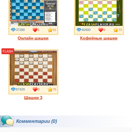
37280
1
81
40400
0
70
Онлайн шашки
Кофейные шашки
FLASH
87429
0
76
Шашки 3
Комментарии (0)