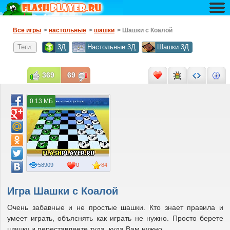
Все игры
>
настольные
>
шашки
> Шашки с Коалой
Теги:
3Д
Настольные 3Д
Шашки 3Д
369
69
0.13 МБ
58909
0
84
Игра Шашки с Коалой
Очень забавные и не простые шашки. Кто знает правила и
умеет играть, объяснять как играть не нужно. Просто берете
шашку и переставляете туда, куда Вам нужно.