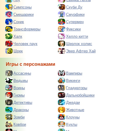
Симпсоны
Скуби Ду
Смешарики
Смурфики
Соник
Супермен
Трансформеры
Фиксики
Халк
Хелло китти
Человек паук
Шерлок холмс
Шрек
Эвер Афтер Хай
Игры с персонажами
Ассасины
Вампиры
Ведьмы
Викинги
Воины
Гладиаторы
Гномы
Дальнобойщики
Детективы
Джедаи
Драконы
Животные
Зомби
Клоуны
Ковбои
Куклы