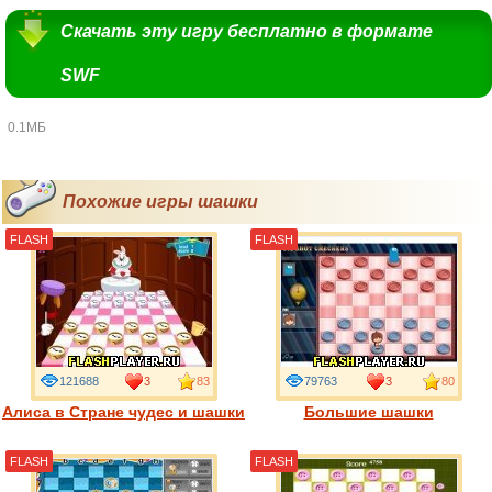
Скачать эту игру бесплатно в формате
SWF
0.1МБ
Похожие игры шашки
FLASH
FLASH
121688
3
83
79763
3
80
Алиса в Стране чудес и шашки
Большие шашки
FLASH
FLASH