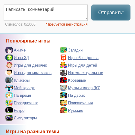
Отправить*
Символов:
0/1000
*Требуется регистрация
Популярные игры
Аниме
Загадки
Игры 3Д
Игры без флеша
Игры для девочек
Игры для детей
Игры для мальчиков
Интеллектуальные
Кликеры
Кровавые
Майнкрафт
Мультиплеер (IO)
На время
На двоих
Праздничные
Приключения
Ретро
Русские
Симуляторы
Игры на разные темы