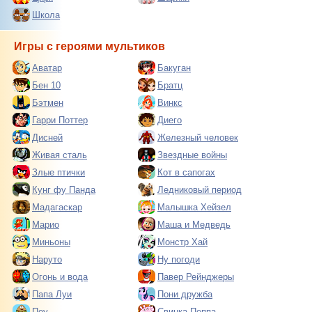
Школа
Игры с героями мультиков
Аватар
Бакуган
Бен 10
Братц
Бэтмен
Винкс
Гарри Поттер
Диего
Дисней
Железный человек
Живая сталь
Звездные войны
Злые птички
Кот в сапогах
Кунг фу Панда
Ледниковый период
Мадагаскар
Малышка Хейзел
Марио
Маша и Медведь
Миньоны
Монстр Хай
Наруто
Ну погоди
Огонь и вода
Павер Рейнджеры
Папа Луи
Пони дружба
Поу
Свинка Пеппа