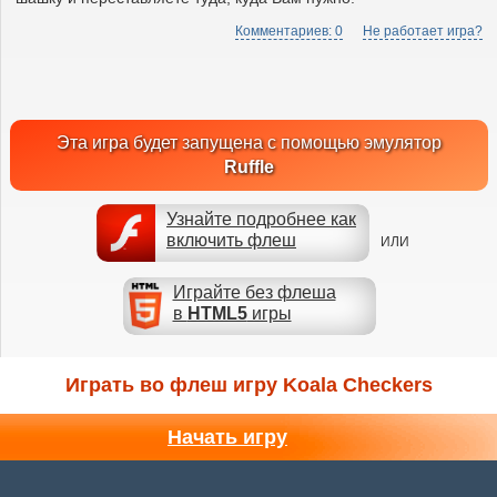
Комментариев: 0
Не работает игра?
Эта игра будет запущена с помощью эмулятор
Ruffle
Узнайте подробнее как
включить флеш
ИЛИ
Играйте без флеша
в
HTML5
игры
Играть во флеш игру Koala Checkers
Начать игру