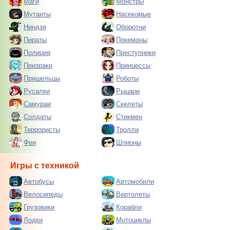
Маги
Монстры
Мутанты
Насекомые
Ниндзя
Оборотни
Пираты
Покемоны
Полиция
Преступники
Призраки
Принцессы
Пришельцы
Роботы
Русалки
Рыцари
Самураи
Скелеты
Солдаты
Стикмен
Террористы
Тролли
Феи
Шпионы
Игры с техникой
Автобусы
Автомобили
Велосипеды
Вертолеты
Грузовики
Корабли
Лодки
Мотоциклы