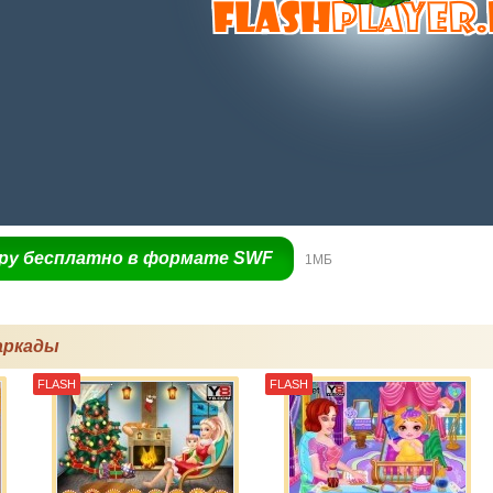
гру бесплатно в формате SWF
1МБ
аркады
FLASH
FLASH