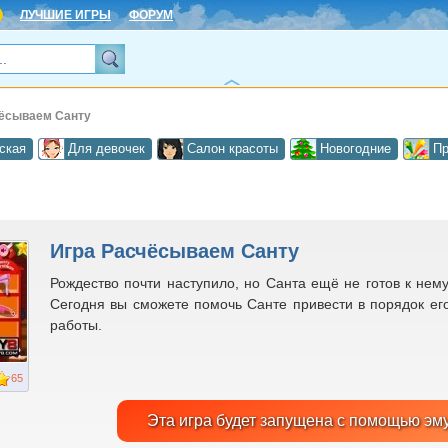
ЛУЧШИЕ ИГРЫ
ФОРУМ
чёсываем Санту
ская
Для девочек
Салон красоты
Новогодние
Пр
Игра Расчёсываем Санту
Рождество почти наступило, но Санта ещё не готов к нем
Сегодня вы сможете помочь Санте привести в порядок его
работы.
65
Эта игра будет запущена с помощью эм