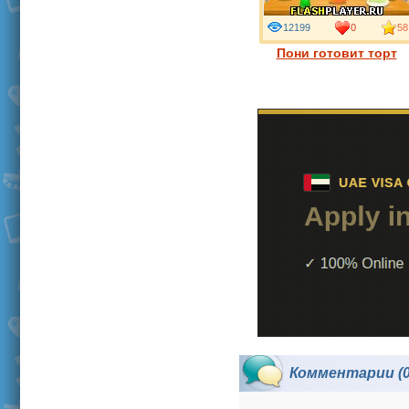
12199
0
58
Пони готовит торт
Комментарии (0