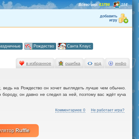
Всего игр:
43799
184
добавить
игру
аздничные
Рождество
Санта Клаус
в избранное
ошибка
код
инфо
у, ведь на Рождество он хочет выглядеть лучше чем обычно.
 бороду, он давно не следил за ней, поэтому вас ждёт куча
Комментариев: 0
Не работает игра?
улятор
Ruffle