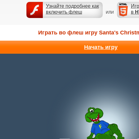
Узнайте подробнее как
Игр
включить флеш
в
H
ИЛИ
Играть во флеш игру Santa's Chris
Начать игру