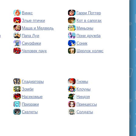
Винкс
Гарри Поттер
Злые птички
Кот в сапогах
Маша и Медведь
Миньоны
ы
Папа Луи
Пони дружба
Смурфики
Соник
Человек паук
Шерлок холмс
Гладиаторы
Гномы
Зомби
Клоуны
Насекомые
Ниндзя
Призраки
Принцессы
Скелеты
Солдаты