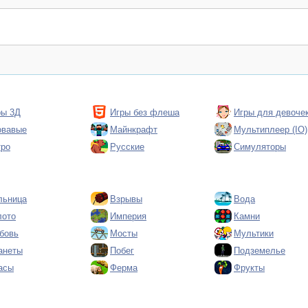
ры 3Д
Игры без флеша
Игры для девоче
овавые
Майнкрафт
Мультиплеер (IO)
тро
Русские
Симуляторы
льница
Взрывы
Вода
лото
Империя
Камни
бовь
Мосты
Мультики
анеты
Побег
Подземелье
асы
Ферма
Фрукты