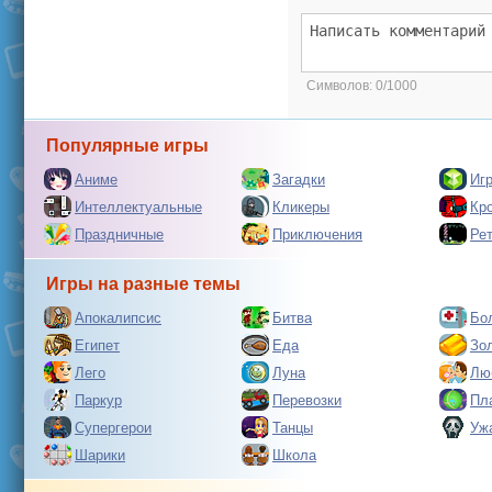
Символов:
0/1000
Популярные игры
Аниме
Загадки
Иг
Интеллектуальные
Кликеры
Кр
Праздничные
Приключения
Ре
Игры на разные темы
Апокалипсис
Битва
Бо
Египет
Еда
Зо
Лего
Луна
Лю
Паркур
Перевозки
Пл
Супергерои
Танцы
Уж
Шарики
Школа