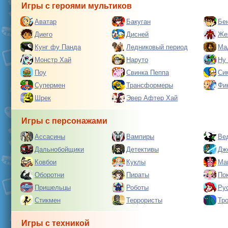
Игры с героями мультиков
Аватар
Бакуган
Бе
Диего
Дисней
Же
Кунг фу Панда
Ледниковый период
Ма
Монстр Хай
Наруто
Ну
Поу
Свинка Пеппа
Си
Супермен
Трансформеры
Фи
Шрек
Эвер Афтер Хай
Игры с персонажами
Ассасины
Вампиры
Ве
Дальнобойщики
Детективы
Дж
Ковбои
Куклы
Ма
Оборотни
Пираты
По
Пришельцы
Роботы
Ру
Стикмен
Террористы
Тр
Игры с техникой