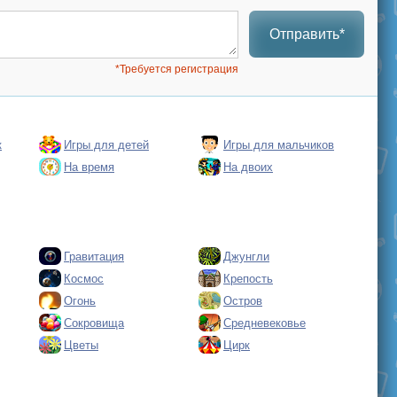
Отправить*
*Требуется регистрация
к
Игры для детей
Игры для мальчиков
На время
На двоих
Гравитация
Джунгли
Космос
Крепость
Огонь
Остров
Сокровища
Средневековье
Цветы
Цирк