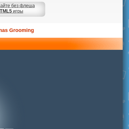
айте без флеша
TML5
игры
tmas Grooming