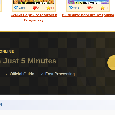
7285
0
88
4541
0
74
Семья Барби готовится к
Вылечите ребёнка от гриппа
Рождеству
)