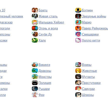
н 10
Братц
Бэтмен
лезный человек
Живая сталь
Звездные войны
дагаскар
Малышка Хейзел
Марио
 погоди
Огонь и вода
Павер Рейнджер
мпсоны
Скуби Ду
Смешарики
ксики
Халк
Хелло китти
дьмы
Викинги
Воины
едаи
Драконы
Животные
ги
Монстры
Мутанты
кемоны
Полиция
Преступники
салки
Рыцари
Самураи
олли
Феи
Шпионы