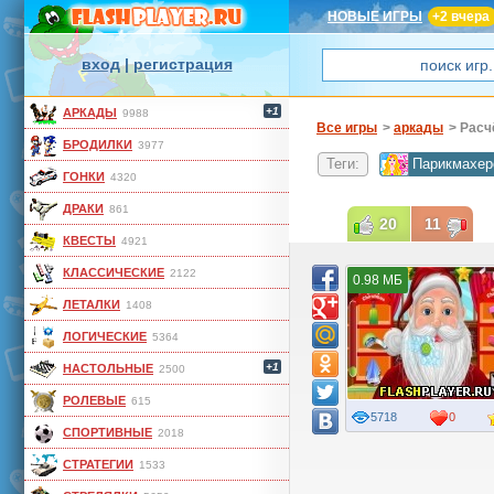
НОВЫЕ ИГРЫ
+2 вчера
вход
|
регистрация
+1
АРКАДЫ
9988
Все игры
>
аркады
> Рас
БРОДИЛКИ
3977
Теги:
Парикмахер
ГОНКИ
4320
ДРАКИ
861
20
11
КВЕСТЫ
4921
КЛАССИЧЕСКИЕ
2122
0.98 МБ
ЛЕТАЛКИ
1408
ЛОГИЧЕСКИЕ
5364
+1
НАСТОЛЬНЫЕ
2500
РОЛЕВЫЕ
615
5718
0
СПОРТИВНЫЕ
2018
СТРАТЕГИИ
1533