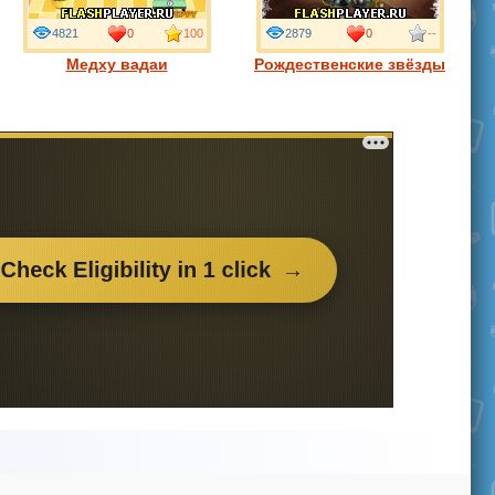
4821
0
100
2879
0
--
Медху вадаи
Рождественские звёзды