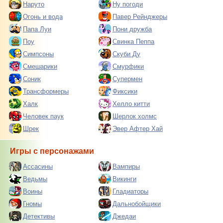
Наруто
Ну погоди
Огонь и вода
Павер Рейнджеры
Папа Луи
Пони дружба
Поу
Свинка Пеппа
Симпсоны
Скуби Ду
Смешарики
Смурфики
Соник
Супермен
Трансформеры
Фиксики
Халк
Хелло китти
Человек паук
Шерлок холмс
Шрек
Эвер Афтер Хай
Игры с персонажами
Ассасины
Вампиры
Ведьмы
Викинги
Воины
Гладиаторы
Гномы
Дальнобойщики
Детективы
Джедаи