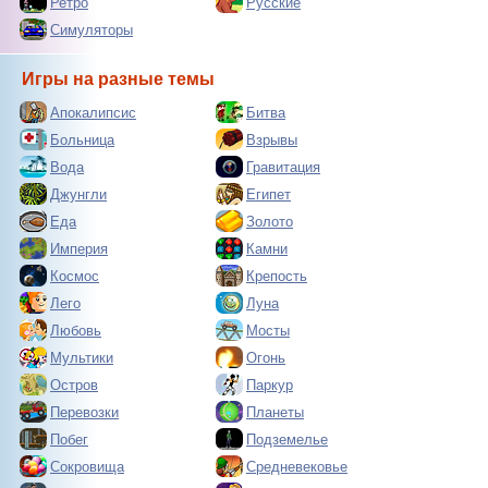
Ретро
Русские
Симуляторы
Игры на разные темы
Апокалипсис
Битва
Больница
Взрывы
Вода
Гравитация
Джунгли
Египет
Еда
Золото
Империя
Камни
Космос
Крепость
Лего
Луна
Любовь
Мосты
Мультики
Огонь
Остров
Паркур
Перевозки
Планеты
Побег
Подземелье
Сокровища
Средневековье