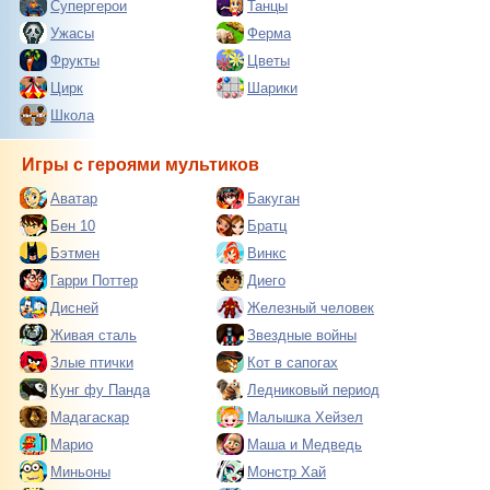
Супергерои
Танцы
Ужасы
Ферма
Фрукты
Цветы
Цирк
Шарики
Школа
Игры с героями мультиков
Аватар
Бакуган
Бен 10
Братц
Бэтмен
Винкс
Гарри Поттер
Диего
Дисней
Железный человек
Живая сталь
Звездные войны
Злые птички
Кот в сапогах
Кунг фу Панда
Ледниковый период
Мадагаскар
Малышка Хейзел
Марио
Маша и Медведь
Миньоны
Монстр Хай