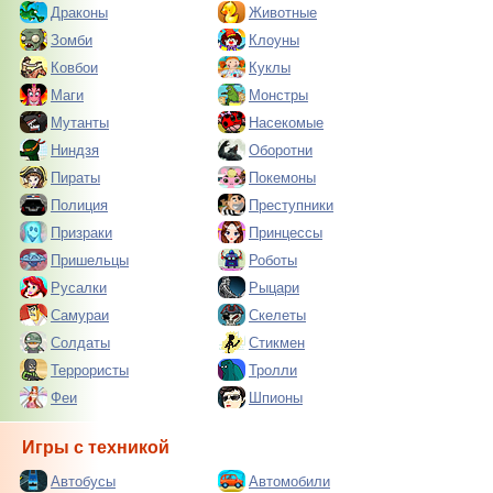
Драконы
Животные
Зомби
Клоуны
Ковбои
Куклы
Маги
Монстры
Мутанты
Насекомые
Ниндзя
Оборотни
Пираты
Покемоны
Полиция
Преступники
Призраки
Принцессы
Пришельцы
Роботы
Русалки
Рыцари
Самураи
Скелеты
Солдаты
Стикмен
Террористы
Тролли
Феи
Шпионы
Игры с техникой
Автобусы
Автомобили