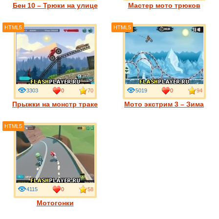
Бен 10 – Трюки на улице
Мастер мото трюков
HTML5
HTML5
3303
0
70
5019
0
94
Прыжки на монстр траке
Мото экстрим 3 – Зима
HTML5
4115
0
58
Мотогонки