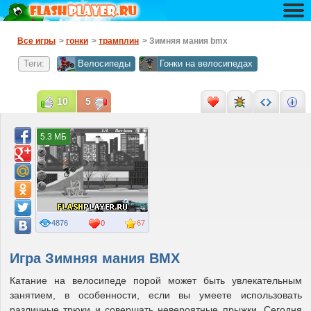
Все игры
>
гонки
>
трамплин
> Зимняя мания bmx
Теги:
Велосипеды
Гонки на велосипедах
10
5
5.3 МБ
4876
0
67
Игра Зимняя мания BMX
Катание на велосипеде порой может быть увлекательным
занятием, в особенности, если вы умеете использовать
различные трюки и совершать невероятные прыжки. Сегодня