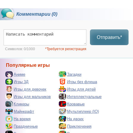
Комментарии (0)
Отправить*
Символов:
0/1000
*Требуется регистрация
Популярные игры
Аниме
Загадки
Игры 3Д
Игры без флеша
Игры для девочек
Игры для детей
Игры для мальчиков
Интеллектуальные
Кликеры
Кровавые
Майнкрафт
Мультиплеер (IO)
На время
На двоих
Праздничные
Приключения