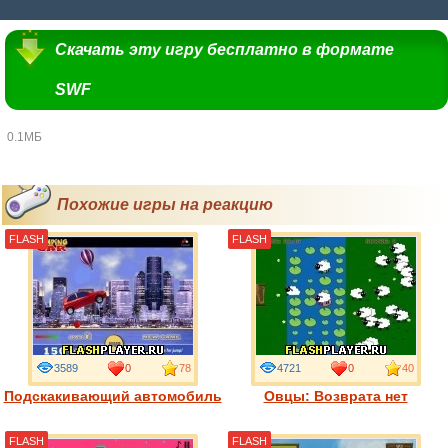
Скачать эту игру бесплатно в формате
SWF
0.1МБ
Похожие игры на реакцию
FLASH
FLASH
3589
0
78
4721
0
40
Подскакивающий автомобиль
Овцы: Возврата нет
FLASH
FLASH