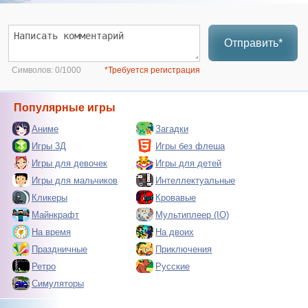
Отправить*
Символов:
0/1000
*Требуется регистрация
Популярные игры
Аниме
Загадки
Игры 3Д
Игры без флеша
Игры для девочек
Игры для детей
Игры для мальчиков
Интеллектуальные
Кликеры
Кровавые
Майнкрафт
Мультиплеер (IO)
На время
На двоих
Праздничные
Приключения
Ретро
Русские
Симуляторы