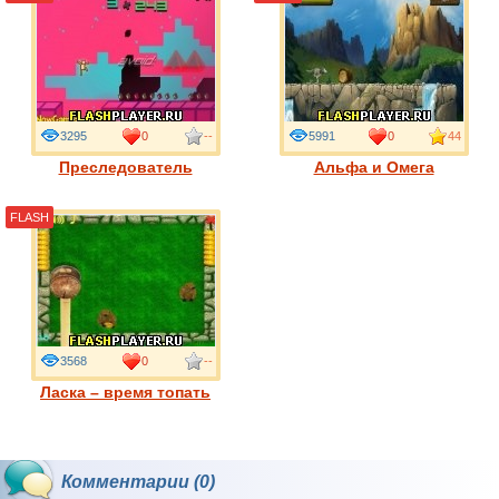
3295
0
--
5991
0
44
Преследователь
Альфа и Омега
FLASH
3568
0
--
Ласка – время топать
Комментарии (0)