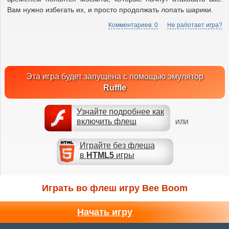
Вам нужно избегать их, и просто продолжать лопать шарики.
Комментариев: 0
Не работает игра?
Эта игра будет запущена с помощью эмулятор
Ruffle
Узнайте подробнее как
включить флеш
ИЛИ
Играйте без флеша
в
HTML5
игры
Играть во флеш игру Bee Boom
Начать игру