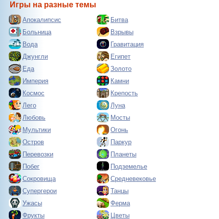
Игры на разные темы
Апокалипсис
Битва
Больница
Взрывы
Вода
Гравитация
Джунгли
Египет
Еда
Золото
Империя
Камни
Космос
Крепость
Лего
Луна
Любовь
Мосты
Мультики
Огонь
Остров
Паркур
Перевозки
Планеты
Побег
Подземелье
Сокровища
Средневековье
Супергерои
Танцы
Ужасы
Ферма
Фрукты
Цветы