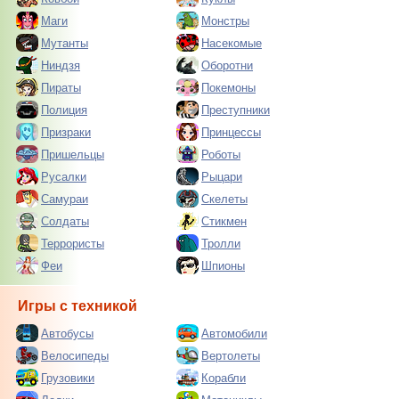
Маги
Монстры
Мутанты
Насекомые
Ниндзя
Оборотни
Пираты
Покемоны
Полиция
Преступники
Призраки
Принцессы
Пришельцы
Роботы
Русалки
Рыцари
Самураи
Скелеты
Солдаты
Стикмен
Террористы
Тролли
Феи
Шпионы
Игры с техникой
Автобусы
Автомобили
Велосипеды
Вертолеты
Грузовики
Корабли