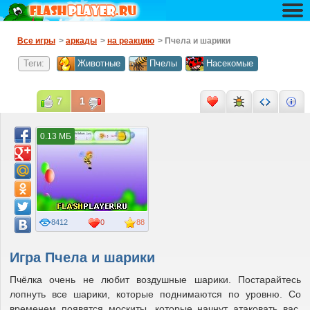
Все игры
>
аркады
>
на реакцию
> Пчела и шарики
Теги:
Животные
Пчелы
Насекомые
7
1
0.13 МБ
8412
0
88
Игра Пчела и шарики
Пчёлка очень не любит воздушные шарики. Постарайтесь
лопнуть все шарики, которые поднимаются по уровню. Со
временем появятся москиты, которые начнут атаковать вас.