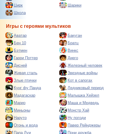
Цирк
Шарики
Школа
Игры с героями мультиков
Аватар
Бакуган
Бен 10
Братц
Бэтмен
Винкс
Гарри Поттер
Диего
Дисней
Железный человек
Живая сталь
Звездные войны
Злые птички
Кот в сапогах
Кунг фу Панда
Ледниковый период
Мадагаскар
Малышка Хейзел
Марио
Маша и Медведь
Миньоны
Монстр Хай
Наруто
Ну погоди
Огонь и вода
Павер Рейнджеры
Папа Луи
Пони дружба