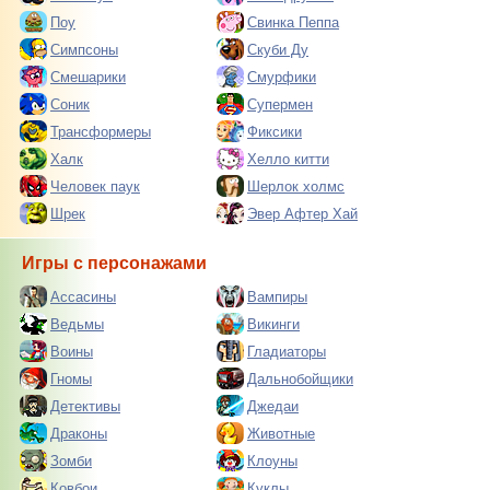
Поу
Свинка Пеппа
Симпсоны
Скуби Ду
Смешарики
Смурфики
Соник
Супермен
Трансформеры
Фиксики
Халк
Хелло китти
Человек паук
Шерлок холмс
Шрек
Эвер Афтер Хай
Игры с персонажами
Ассасины
Вампиры
Ведьмы
Викинги
Воины
Гладиаторы
Гномы
Дальнобойщики
Детективы
Джедаи
Драконы
Животные
Зомби
Клоуны
Ковбои
Куклы