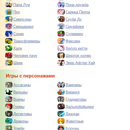
Папа Луи
Пони дружба
Поу
Свинка Пеппа
Симпсоны
Скуби Ду
Смешарики
Смурфики
Соник
Супермен
Трансформеры
Фиксики
Халк
Хелло китти
Человек паук
Шерлок холмс
Шрек
Эвер Афтер Хай
Игры с персонажами
Ассасины
Вампиры
Ведьмы
Викинги
Воины
Гладиаторы
Гномы
Дальнобойщики
Детективы
Джедаи
Драконы
Животные
Зомби
Клоуны