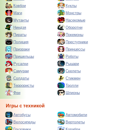
Ковбои
Куклы
Маги
Монстры
Мутанты
Насекомые
Ниндзя
Оборотни
Пираты
Покемоны
Полиция
Преступники
Призраки
Принцессы
Пришельцы
Роботы
Русалки
Рыцари
Самураи
Скелеты
Солдаты
Стикмен
Террористы
Тролли
Феи
Шпионы
Игры с техникой
Автобусы
Автомобили
Велосипеды
Вертолеты
Грузовики
Корабли