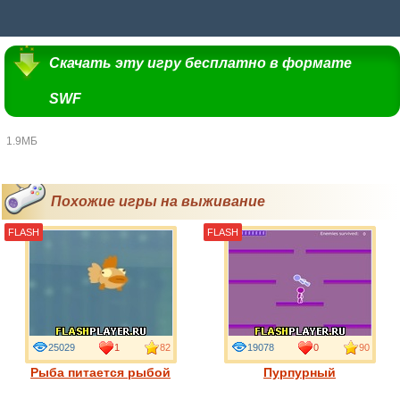
Скачать эту игру бесплатно в формате
SWF
1.9МБ
Похожие игры на выживание
FLASH
FLASH
25029
1
82
19078
0
90
Рыба питается рыбой
Пурпурный