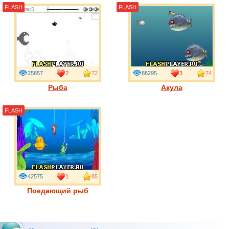
FLASH
FLASH
25857
2
72
88295
3
74
Рыба
Акула
FLASH
42575
1
85
Поедающий рыб