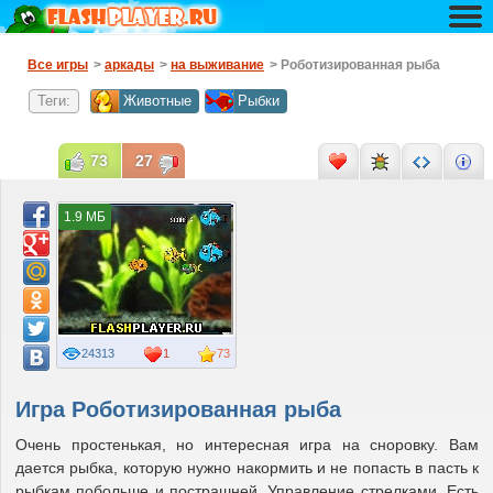
Все игры
>
аркады
>
на выживание
> Роботизированная рыба
Теги:
Животные
Рыбки
73
27
1.9 МБ
24313
1
73
Игра Роботизированная рыба
Очень простенькая, но интересная игра на сноровку. Вам
дается рыбка, которую нужно накормить и не попасть в пасть к
рыбкам побольше и пострашней. Управление стрелками. Есть