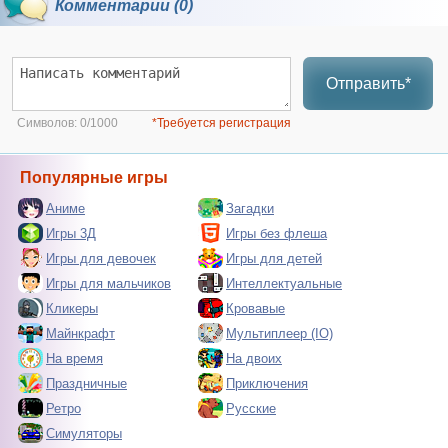
Комментарии (0)
Отправить*
Символов:
0/1000
*Требуется регистрация
Популярные игры
Аниме
Загадки
Игры 3Д
Игры без флеша
Игры для девочек
Игры для детей
Игры для мальчиков
Интеллектуальные
Кликеры
Кровавые
Майнкрафт
Мультиплеер (IO)
На время
На двоих
Праздничные
Приключения
Ретро
Русские
Симуляторы