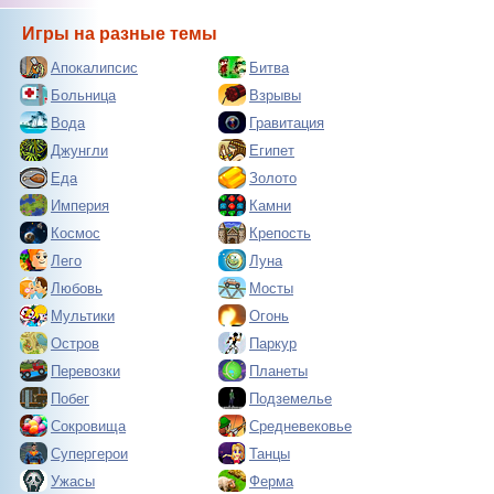
Игры на разные темы
Апокалипсис
Битва
Больница
Взрывы
Вода
Гравитация
Джунгли
Египет
Еда
Золото
Империя
Камни
Космос
Крепость
Лего
Луна
Любовь
Мосты
Мультики
Огонь
Остров
Паркур
Перевозки
Планеты
Побег
Подземелье
Сокровища
Средневековье
Супергерои
Танцы
Ужасы
Ферма