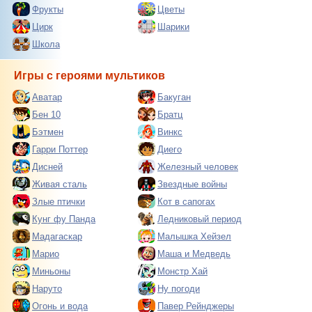
Фрукты
Цветы
Цирк
Шарики
Школа
Игры с героями мультиков
Аватар
Бакуган
Бен 10
Братц
Бэтмен
Винкс
Гарри Поттер
Диего
Дисней
Железный человек
Живая сталь
Звездные войны
Злые птички
Кот в сапогах
Кунг фу Панда
Ледниковый период
Мадагаскар
Малышка Хейзел
Марио
Маша и Медведь
Миньоны
Монстр Хай
Наруто
Ну погоди
Огонь и вода
Павер Рейнджеры