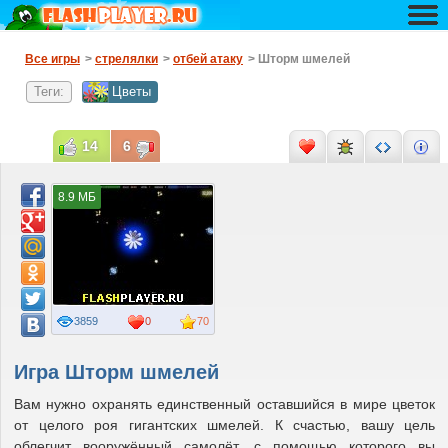
Все игры
>
стрелялки
>
отбей атаку
> Шторм шмелей
Теги:
Цветы
14
6
8.9 МБ
3859
0
70
Игра Шторм шмелей
Вам нужно охранять единственный оставшийся в мире цветок
от целого роя гигантских шмелей. К счастью, вашу цель
облегчит вооружённый самолёт, с помощью которого вы