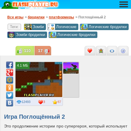
Все игры
>
бродилки
>
платформеры
> Поглощённый 2
Теги:
Зомби
Логические
Логические бродилки
Зомби бродилки
Логические бродилки
110
17
4.1 МБ
12493
3
87
Игра Поглощённый 2
Это продолжение истории про супергероя, который использует