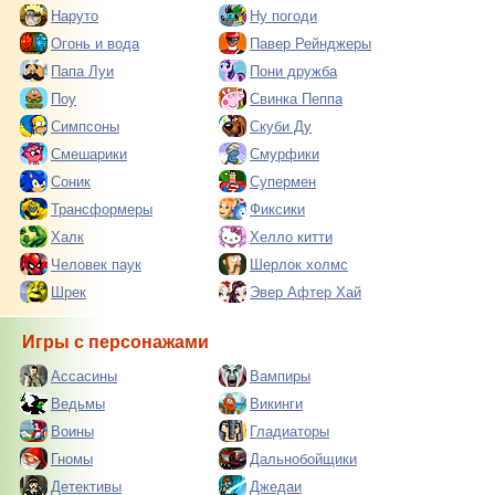
Наруто
Ну погоди
Огонь и вода
Павер Рейнджеры
Папа Луи
Пони дружба
Поу
Свинка Пеппа
Симпсоны
Скуби Ду
Смешарики
Смурфики
Соник
Супермен
Трансформеры
Фиксики
Халк
Хелло китти
Человек паук
Шерлок холмс
Шрек
Эвер Афтер Хай
Игры с персонажами
Ассасины
Вампиры
Ведьмы
Викинги
Воины
Гладиаторы
Гномы
Дальнобойщики
Детективы
Джедаи