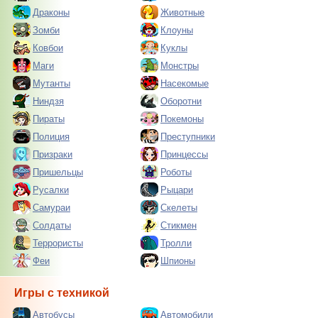
Драконы
Животные
Зомби
Клоуны
Ковбои
Куклы
Маги
Монстры
Мутанты
Насекомые
Ниндзя
Оборотни
Пираты
Покемоны
Полиция
Преступники
Призраки
Принцессы
Пришельцы
Роботы
Русалки
Рыцари
Самураи
Скелеты
Солдаты
Стикмен
Террористы
Тролли
Феи
Шпионы
Игры с техникой
Автобусы
Автомобили