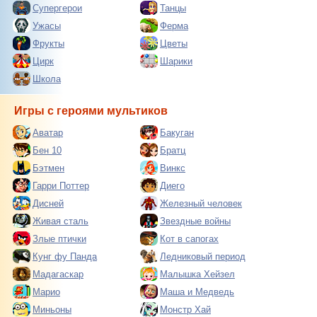
Супергерои
Танцы
Ужасы
Ферма
Фрукты
Цветы
Цирк
Шарики
Школа
Игры с героями мультиков
Аватар
Бакуган
Бен 10
Братц
Бэтмен
Винкс
Гарри Поттер
Диего
Дисней
Железный человек
Живая сталь
Звездные войны
Злые птички
Кот в сапогах
Кунг фу Панда
Ледниковый период
Мадагаскар
Малышка Хейзел
Марио
Маша и Медведь
Миньоны
Монстр Хай