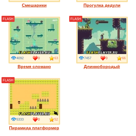
Смешарики
Прогулка дедули
FLASH
FLASH
4092
0
63
7457
0
66
Время сломано
Длиннобородый
FLASH
5333
0
52
Пирамида платформер