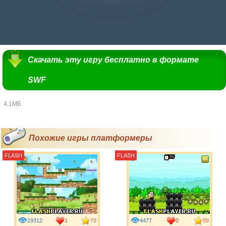
Скачать эту игру бесплатно в формате
SWF
4.1МБ
Похожие игры платформеры
FLASH
FLASH
19312
1
79
4477
0
89