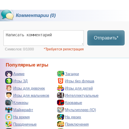
Комментарии (0)
Отправить*
Символов:
0/1000
*Требуется регистрация
Популярные игры
Аниме
Загадки
Игры 3Д
Игры без флеша
Игры для девочек
Игры для детей
Игры для мальчиков
Интеллектуальные
Кликеры
Кровавые
Майнкрафт
Мультиплеер (IO)
На время
На двоих
Праздничные
Приключения