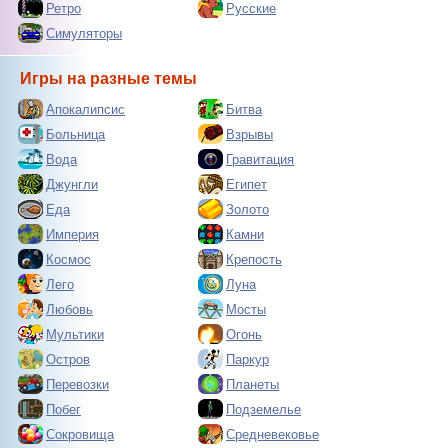
Ретро
Русские
Симуляторы
Игры на разные темы
Апокалипсис
Битва
Больница
Взрывы
Вода
Гравитация
Джунгли
Египет
Еда
Золото
Империя
Камни
Космос
Крепость
Лего
Луна
Любовь
Мосты
Мультики
Огонь
Остров
Паркур
Перевозки
Планеты
Побег
Подземелье
Сокровища
Средневековье