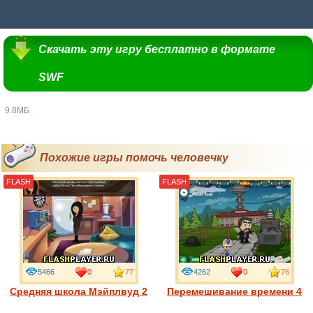
Скачать эту игру бесплатно в формате
SWF
9.8МБ
Похожие игры помочь человечку
FLASH
FLASH
5466
0
77
4262
0
76
Средняя школа Мэйплвуд 2
Перемешивание времени 4