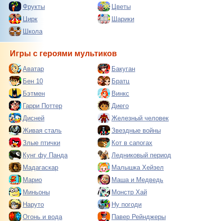
Фрукты
Цветы
Цирк
Шарики
Школа
Игры с героями мультиков
Аватар
Бакуган
Бен 10
Братц
Бэтмен
Винкс
Гарри Поттер
Диего
Дисней
Железный человек
Живая сталь
Звездные войны
Злые птички
Кот в сапогах
Кунг фу Панда
Ледниковый период
Мадагаскар
Малышка Хейзел
Марио
Маша и Медведь
Миньоны
Монстр Хай
Наруто
Ну погоди
Огонь и вода
Павер Рейнджеры