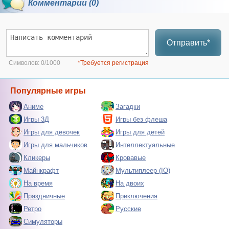
Комментарии (0)
Отправить*
Символов:
0/1000
*Требуется регистрация
Популярные игры
Аниме
Загадки
Игры 3Д
Игры без флеша
Игры для девочек
Игры для детей
Игры для мальчиков
Интеллектуальные
Кликеры
Кровавые
Майнкрафт
Мультиплеер (IO)
На время
На двоих
Праздничные
Приключения
Ретро
Русские
Симуляторы