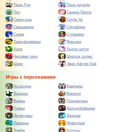
Папа Луи
Пони дружба
Поу
Свинка Пеппа
Симпсоны
Скуби Ду
Смешарики
Смурфики
Соник
Супермен
Трансформеры
Фиксики
Халк
Хелло китти
Человек паук
Шерлок холмс
Шрек
Эвер Афтер Хай
Игры с персонажами
Ассасины
Вампиры
Ведьмы
Викинги
Воины
Гладиаторы
Гномы
Дальнобойщики
Детективы
Джедаи
Драконы
Животные
Зомби
Клоуны