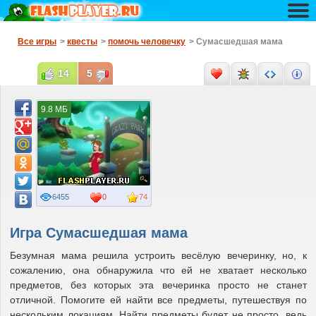
Все игры
>
квесты
>
помочь человечку
> Сумасшедшая мама
14
5
9.8 МБ
6455
0
74
Игра Сумасшедшая мама
Безумная мама решила устроить весёлую вечеринку, но, к
сожалению, она обнаружила что ей не хватает несколько
предметов, без которых эта вечеринка просто не станет
отличной. Помогите ей найти все предметы, путешествуя по
нескольким локациям. Найти предметы будет не просто, ведь