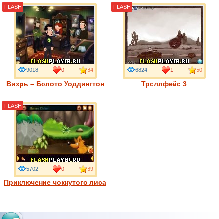
FLASH
FLASH
9018
0
84
6824
1
50
Вихрь – Болото Уоддингтон
Троллфейс 3
FLASH
5702
0
89
Приключение чокнутого лиса