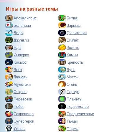
Игры на разные темы
Апокалипсис
Битва
Больница
Взрывы
Вода
Гравитация
Джунгли
Египет
Еда
Золото
Империя
Камни
Космос
Крепость
Лего
Луна
Любовь
Мосты
Мультики
Огонь
Остров
Паркур
Перевозки
Планеты
Побег
Подземелье
Сокровища
Средневековье
Супергерои
Танцы
Ужасы
Ферма