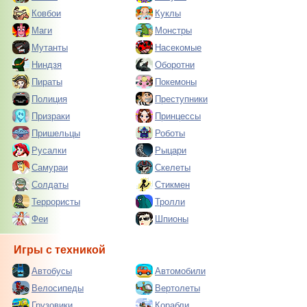
Ковбои
Куклы
Маги
Монстры
Мутанты
Насекомые
Ниндзя
Оборотни
Пираты
Покемоны
Полиция
Преступники
Призраки
Принцессы
Пришельцы
Роботы
Русалки
Рыцари
Самураи
Скелеты
Солдаты
Стикмен
Террористы
Тролли
Феи
Шпионы
Игры с техникой
Автобусы
Автомобили
Велосипеды
Вертолеты
Грузовики
Корабли