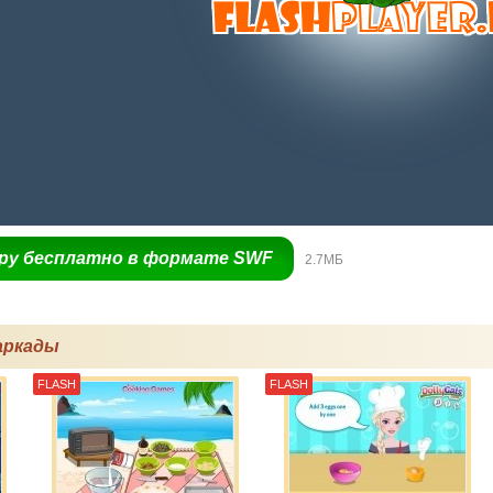
гру бесплатно в формате SWF
2.7МБ
аркады
FLASH
FLASH