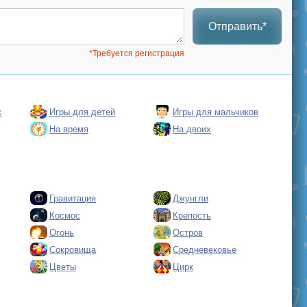
Отправить*
*Требуется регистрация
к
Игры для детей
Игры для мальчиков
На время
На двоих
Гравитация
Джунгли
Космос
Крепость
Огонь
Остров
Сокровища
Средневековье
Цветы
Цирк