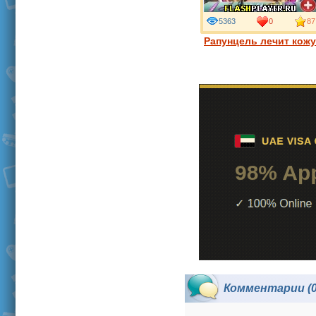
5363
0
87
Рапунцель лечит кожу
Комментарии (0