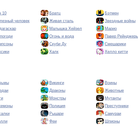
н 10
Братц
Бэтмен
лезный человек
Живая сталь
Звездные войны
дагаскар
Малышка Хейзел
Марио
 погоди
Огонь и вода
Павер Рейнджер
мпсоны
Скуби Ду
Смешарики
ксики
Халк
Хелло китти
дьмы
Викинги
Воины
едаи
Драконы
Животные
ги
Монстры
Мутанты
кемоны
Полиция
Преступники
салки
Рыцари
Самураи
олли
Феи
Шпионы