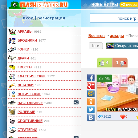
НОВЫЕ ИГРЫ
+2 вчера
вход
|
регистрация
АРКАДЫ
9987
Все игры
>
аркады
> Пече
БРОДИЛКИ
3977
Теги:
Симулятор
ГОНКИ
4320
ДРАКИ
861
4
1
КВЕСТЫ
4921
КЛАССИЧЕСКИЕ
2122
2.7 МБ
ЛЕТАЛКИ
1408
ЛОГИЧЕСКИЕ
5364
+1
НАСТОЛЬНЫЕ
2499
РОЛЕВЫЕ
615
2612
0
СПОРТИВНЫЕ
2018
СТРАТЕГИИ
1533