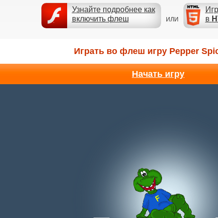
Узнайте подробнее как
Игр
включить флеш
в
H
ИЛИ
Играть во флеш игру Pepper Spi
Начать игру