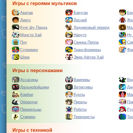
Игры с героями мультиков
Аватар
Бакуган
Бе
Диего
Дисней
Же
Кунг фу Панда
Ледниковый период
Ма
Монстр Хай
Наруто
Ну
Поу
Свинка Пеппа
Си
Супермен
Трансформеры
Фи
Шрек
Эвер Афтер Хай
Игры с персонажами
Ассасины
Вампиры
Ве
Дальнобойщики
Детективы
Дж
Ковбои
Куклы
Ма
Оборотни
Пираты
По
Пришельцы
Роботы
Ру
Стикмен
Террористы
Тр
Игры с техникой