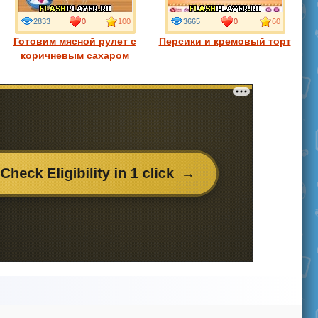
2833
0
100
3665
0
60
Готовим мясной рулет с
Персики и кремовый торт
коричневым сахаром