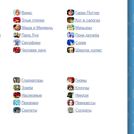
Винкс
Гарри Поттер
Злые птички
Кот в сапогах
Маша и Медведь
Миньоны
ы
Папа Луи
Пони дружба
Смурфики
Соник
Человек паук
Шерлок холмс
Гладиаторы
Гномы
Зомби
Клоуны
Насекомые
Ниндзя
Призраки
Принцессы
Скелеты
Солдаты