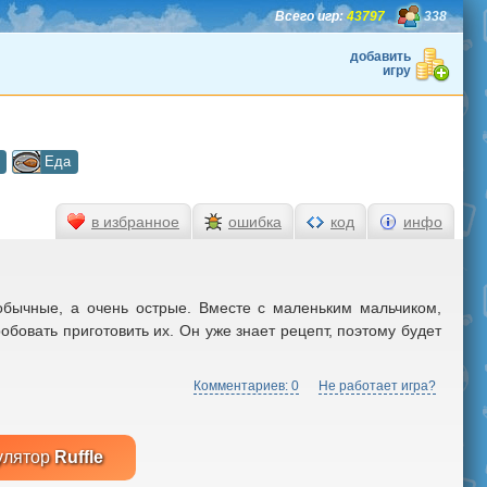
Всего игр:
43797
338
добавить
игру
Еда
в избранное
ошибка
код
инфо
 обычные, а очень острые. Вместе с маленьким мальчиком,
робовать приготовить их. Он уже знает рецепт, поэтому будет
Комментариев: 0
Не работает игра?
улятор
Ruffle