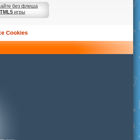
айте без флеша
TML5
игры
ce Cookies