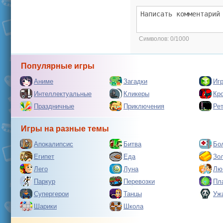
Символов:
0/1000
Популярные игры
Аниме
Загадки
Иг
Интеллектуальные
Кликеры
Кр
Праздничные
Приключения
Ре
Игры на разные темы
Апокалипсис
Битва
Бо
Египет
Еда
Зо
Лего
Луна
Лю
Паркур
Перевозки
Пл
Супергерои
Танцы
Уж
Шарики
Школа