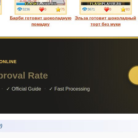
3236
0
75
3671
0
83
Барби готовит шоколадную
Эльза готовит шоколадный
помадку
торт без муки
)