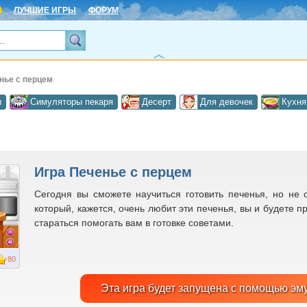
ЛУЧШИЕ ИГРЫ
ФОРУМ
нье с перцем
ы
Симуляторы пекаря
Десерт
Для девочек
Кухня
Игра Печенье с перцем
Сегодня вы сможете научиться готовить печенья, но не
который, кажется, очень любит эти печенья, вы и будете п
стараться помогать вам в готовке советами.
80
Эта игра будет запущена с помощью эм