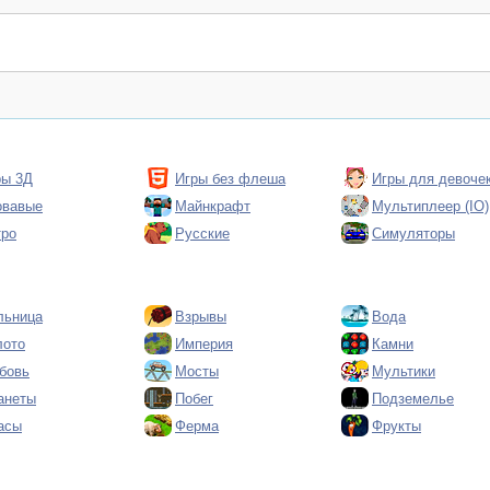
ры 3Д
Игры без флеша
Игры для девоче
овавые
Майнкрафт
Мультиплеер (IO)
тро
Русские
Симуляторы
льница
Взрывы
Вода
лото
Империя
Камни
бовь
Мосты
Мультики
анеты
Побег
Подземелье
асы
Ферма
Фрукты