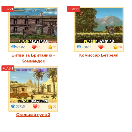
FLASH
FLASH
55982
15
86
22820
0
60
Битва за Британию -
Комиссар Бетреял
Коммандос
FLASH
35710
8
86
Стальная пуля 3