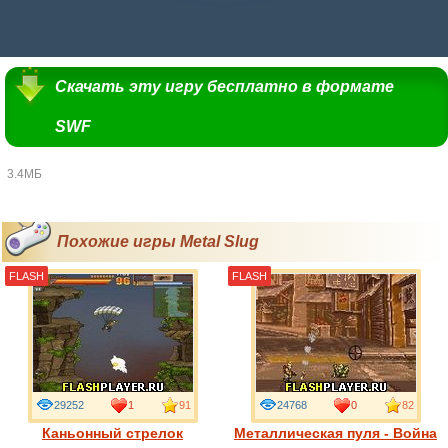
Скачать эту игру бесплатно в формате
SWF
3.4МБ
Похожие игры Metal Slug
FLASH
FLASH
29252
1
91
24768
0
82
Каньонный стрелок
Металлическая пуля - Война