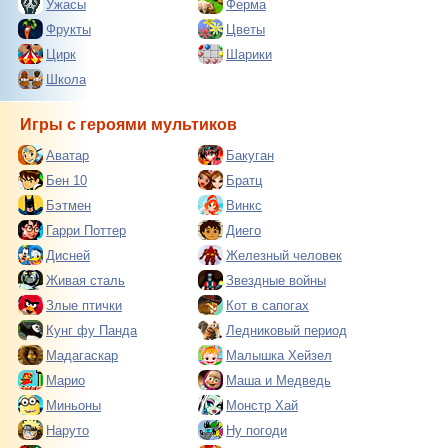
Ужасы
Ферма
Фрукты
Цветы
Цирк
Шарики
Школа
Игры с героями мультиков
Аватар
Бакуган
Бен 10
Братц
Бэтмен
Винкс
Гарри Поттер
Диего
Дисней
Железный человек
Живая сталь
Звездные войны
Злые птички
Кот в сапогах
Кунг фу Панда
Ледниковый период
Мадагаскар
Малышка Хейзел
Марио
Маша и Медведь
Миньоны
Монстр Хай
Наруто
Ну погоди