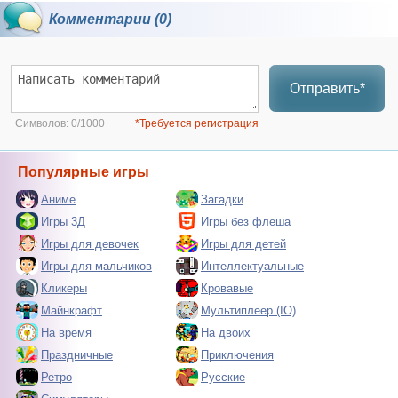
Комментарии (0)
Отправить*
Символов:
0/1000
*Требуется регистрация
Популярные игры
Аниме
Загадки
Игры 3Д
Игры без флеша
Игры для девочек
Игры для детей
Игры для мальчиков
Интеллектуальные
Кликеры
Кровавые
Майнкрафт
Мультиплеер (IO)
На время
На двоих
Праздничные
Приключения
Ретро
Русские