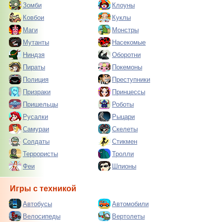
Зомби
Клоуны
Ковбои
Куклы
Маги
Монстры
Мутанты
Насекомые
Ниндзя
Оборотни
Пираты
Покемоны
Полиция
Преступники
Призраки
Принцессы
Пришельцы
Роботы
Русалки
Рыцари
Самураи
Скелеты
Солдаты
Стикмен
Террористы
Тролли
Феи
Шпионы
Игры с техникой
Автобусы
Автомобили
Велосипеды
Вертолеты