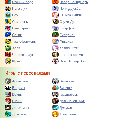
Огонь и вода
Павер Рейнджеры
Папа Луи
Пони дружба
Поу
Свинка Пеппа
Симпсоны
Скуби Ду
Смешарики
Смурфики
Соник
Супермен
Трансформеры
Фиксики
Халк
Хелло китти
Человек паук
Шерлок холмс
Шрек
Эвер Афтер Хай
Игры с персонажами
Ассасины
Вампиры
Ведьмы
Викинги
Воины
Гладиаторы
Гномы
Дальнобойщики
Детективы
Джедаи
Драконы
Животные