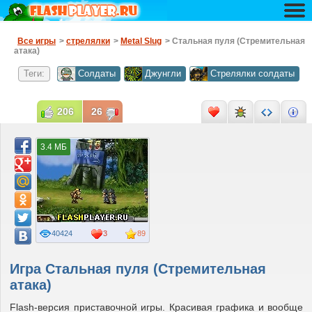
Все игры
>
стрелялки
>
Metal Slug
> Стальная пуля (Стремительная
атака)
Теги:
Солдаты
Джунгли
Стрелялки солдаты
206
26
3.4 МБ
40424
3
89
Игра Стальная пуля (Стремительная
атака)
Flash-версия приставочной игры. Красивая графика и вообще