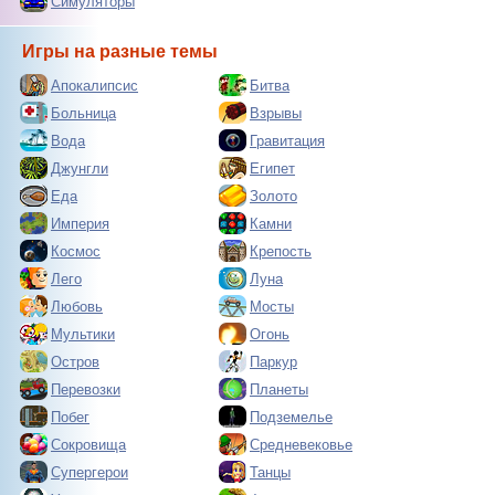
Симуляторы
Игры на разные темы
Апокалипсис
Битва
Больница
Взрывы
Вода
Гравитация
Джунгли
Египет
Еда
Золото
Империя
Камни
Космос
Крепость
Лего
Луна
Любовь
Мосты
Мультики
Огонь
Остров
Паркур
Перевозки
Планеты
Побег
Подземелье
Сокровища
Средневековье
Супергерои
Танцы