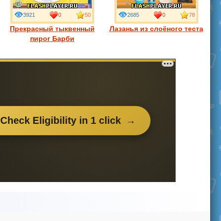
3921
0
50
2685
0
78
Прекрасный тыквенный
Лазанья из слоёного теста
пирог Барби