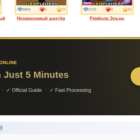
8964
1
54
5723
0
80
ный
Независимый шахтёр
Ремёсла Эльзы
)