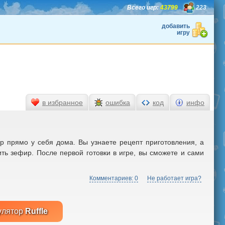
Всего игр:
43799
223
добавить
игру
в избранное
ошибка
код
инфо
ир прямо у себя дома. Вы узнаете рецепт приготовления, а
ть зефир. После первой готовки в игре, вы сможете и сами
Комментариев: 0
Не работает игра?
улятор
Ruffle