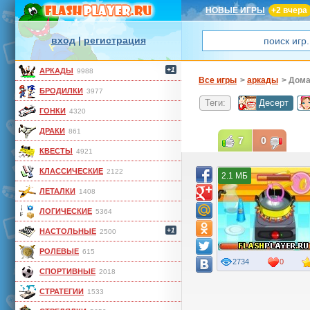
НОВЫЕ ИГРЫ
+2 вчера
вход
|
регистрация
+1
АРКАДЫ
9988
Все игры
>
аркады
> Дом
БРОДИЛКИ
3977
Теги:
Десерт
ГОНКИ
4320
ДРАКИ
861
7
0
КВЕСТЫ
4921
КЛАССИЧЕСКИЕ
2122
2.1 МБ
ЛЕТАЛКИ
1408
ЛОГИЧЕСКИЕ
5364
+1
НАСТОЛЬНЫЕ
2500
РОЛЕВЫЕ
615
2734
0
СПОРТИВНЫЕ
2018
СТРАТЕГИИ
1533