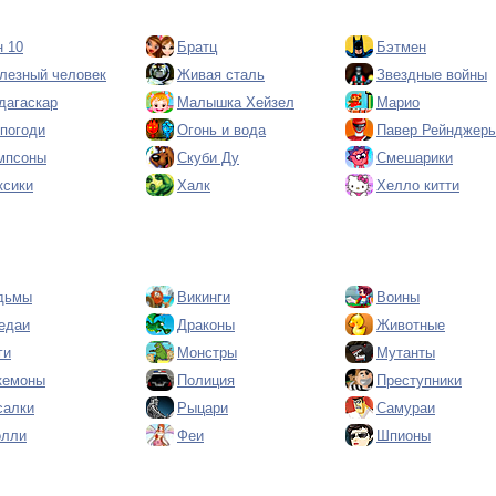
н 10
Братц
Бэтмен
лезный человек
Живая сталь
Звездные войны
дагаскар
Малышка Хейзел
Марио
 погоди
Огонь и вода
Павер Рейнджер
мпсоны
Скуби Ду
Смешарики
ксики
Халк
Хелло китти
дьмы
Викинги
Воины
едаи
Драконы
Животные
ги
Монстры
Мутанты
кемоны
Полиция
Преступники
салки
Рыцари
Самураи
олли
Феи
Шпионы