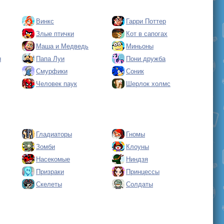
Винкс
Гарри Поттер
Злые птички
Кот в сапогах
Маша и Медведь
Миньоны
ы
Папа Луи
Пони дружба
Смурфики
Соник
Человек паук
Шерлок холмс
Гладиаторы
Гномы
Зомби
Клоуны
Насекомые
Ниндзя
Призраки
Принцессы
Скелеты
Солдаты