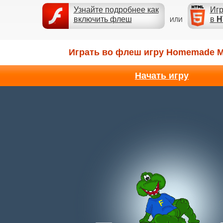
Узнайте подробнее как
Игр
включить флеш
в
H
ИЛИ
Играть во флеш игру Homemade M
Начать игру