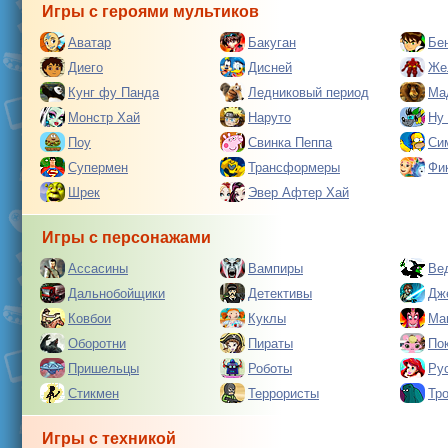
Игры с героями мультиков
Аватар
Бакуган
Бе
Диего
Дисней
Же
Кунг фу Панда
Ледниковый период
Ма
Монстр Хай
Наруто
Ну
Поу
Свинка Пеппа
Си
Супермен
Трансформеры
Фи
Шрек
Эвер Афтер Хай
Игры с персонажами
Ассасины
Вампиры
Ве
Дальнобойщики
Детективы
Дж
Ковбои
Куклы
Ма
Оборотни
Пираты
По
Пришельцы
Роботы
Ру
Стикмен
Террористы
Тр
Игры с техникой