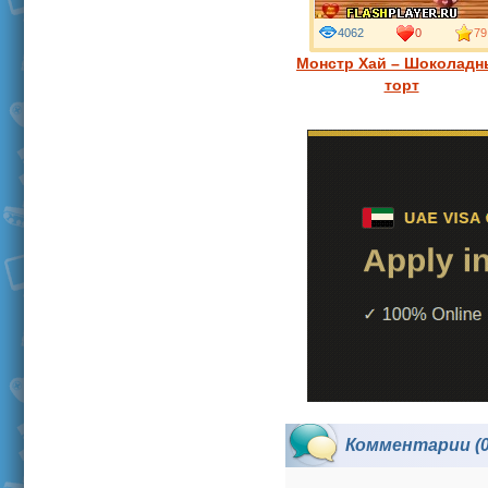
4062
0
79
Монстр Хай – Шоколад
торт
Комментарии (0