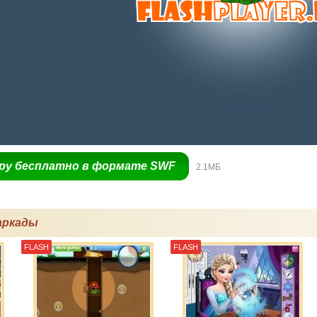
гру бесплатно в формате SWF
2.1МБ
аркады
FLASH
FLASH