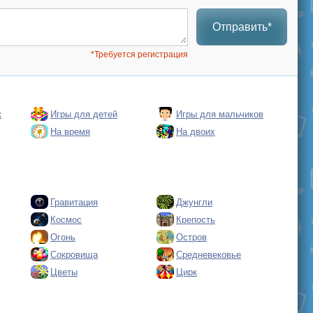
Отправить*
*Требуется регистрация
к
Игры для детей
Игры для мальчиков
На время
На двоих
Гравитация
Джунгли
Космос
Крепость
Огонь
Остров
Сокровища
Средневековье
Цветы
Цирк