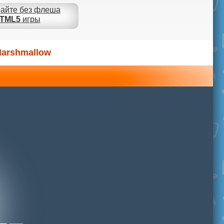
айте без флеша
TML5
игры
arshmallow