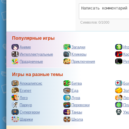
Символов:
0/1000
Популярные игры
Аниме
Загадки
Иг
Интеллектуальные
Кликеры
Кр
Праздничные
Приключения
Ре
Игры на разные темы
Апокалипсис
Битва
Бо
Египет
Еда
Зо
Лего
Луна
Лю
Паркур
Перевозки
Пл
Супергерои
Танцы
Уж
Шарики
Школа