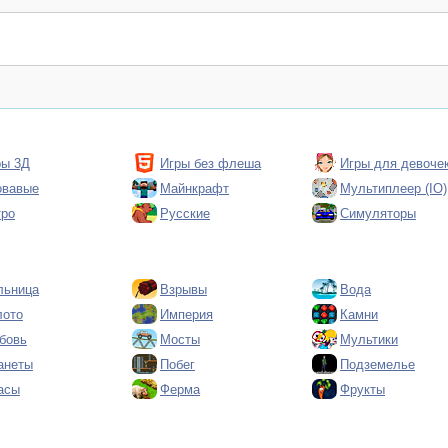
ры 3Д
Игры без флеша
Игры для девоче
овавые
Майнкрафт
Мультиплеер (IO)
тро
Русские
Симуляторы
льница
Взрывы
Вода
лото
Империя
Камни
бовь
Мосты
Мультики
анеты
Побег
Подземелье
асы
Ферма
Фрукты