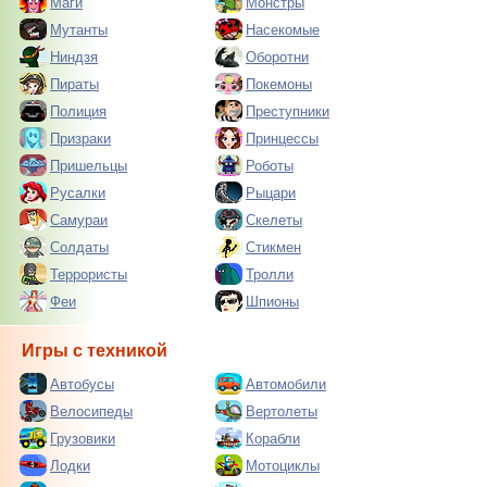
Маги
Монстры
Мутанты
Насекомые
Ниндзя
Оборотни
Пираты
Покемоны
Полиция
Преступники
Призраки
Принцессы
Пришельцы
Роботы
Русалки
Рыцари
Самураи
Скелеты
Солдаты
Стикмен
Террористы
Тролли
Феи
Шпионы
Игры с техникой
Автобусы
Автомобили
Велосипеды
Вертолеты
Грузовики
Корабли
Лодки
Мотоциклы