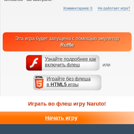
Комментариев: 0
Не работает игра?
Эта игра будет запущена с помощью эмулятор
Ruffle
Узнайте подробнее как
включить флеш
ИЛИ
Играйте без флеша
в
HTML5
игры
Играть во флеш игру Naruto!
Начать игру