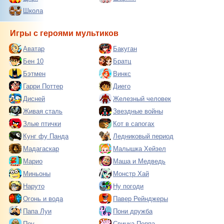
Школа
Игры с героями мультиков
Аватар
Бакуган
Бен 10
Братц
Бэтмен
Винкс
Гарри Поттер
Диего
Дисней
Железный человек
Живая сталь
Звездные войны
Злые птички
Кот в сапогах
Кунг фу Панда
Ледниковый период
Мадагаскар
Малышка Хейзел
Марио
Маша и Медведь
Миньоны
Монстр Хай
Наруто
Ну погоди
Огонь и вода
Павер Рейнджеры
Папа Луи
Пони дружба
Поу
Свинка Пеппа