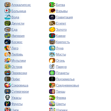
Апокалипсис
Битва
Больница
Взрывы
Вода
Гравитация
Джунгли
Египет
Еда
Золото
Империя
Камни
Космос
Крепость
Лего
Луна
Любовь
Мосты
Мультики
Огонь
Остров
Паркур
Перевозки
Планеты
Побег
Подземелье
Сокровища
Средневековье
Супергерои
Танцы
Ужасы
Ферма
Фрукты
Цветы
Цирк
Шарики