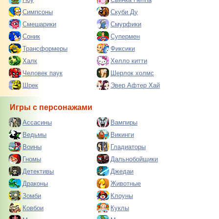
Симпсоны
Скуби Ду
Смешарики
Смурфики
Соник
Супермен
Трансформеры
Фиксики
Халк
Хелло китти
Человек паук
Шерлок холмс
Шрек
Эвер Афтер Хай
Игры с персонажами
Ассасины
Вампиры
Ведьмы
Викинги
Воины
Гладиаторы
Гномы
Дальнобойщики
Детективы
Джедаи
Драконы
Животные
Зомби
Клоуны
Ковбои
Куклы