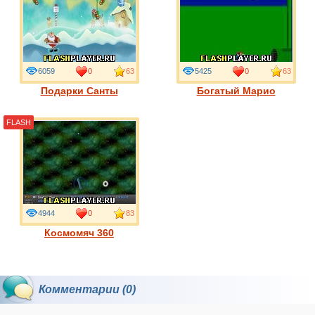
6059
0
63
5425
0
63
Подарки Санты
Богатый Марио
FLASH
4944
0
83
Космомяч 360
Комментарии (0)