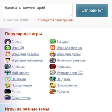
Отправить*
Символов:
0/1000
*Требуется регистрация
Популярные игры
Аниме
Загадки
Игры 3Д
Игры без флеша
Игры для девочек
Игры для детей
Игры для мальчиков
Интеллектуальные
Кликеры
Кровавые
Майнкрафт
Мультиплеер (IO)
На время
На двоих
Праздничные
Приключения
Ретро
Русские
Симуляторы
Игры на разные темы