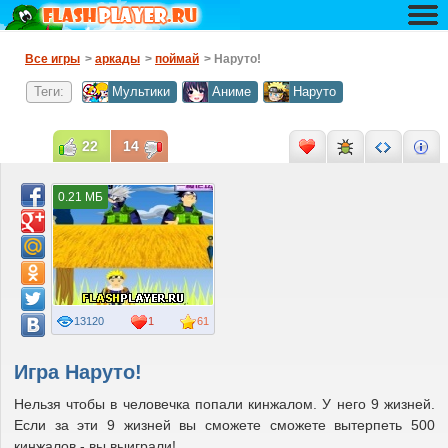
Все игры
>
аркады
>
поймай
> Наруто!
Теги:
Мультики
Аниме
Наруто
22
14
0.21 МБ
13120
1
61
Игра Наруто!
Нельзя чтобы в человечка попали кинжалом. У него 9 жизней.
Если за эти 9 жизней вы сможете сможете вытерпеть 500
кинжалов - вы выиграли!