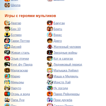
Школа
Игры с героями мультиков
Аватар
Бакуган
Бен 10
Братц
Бэтмен
Винкс
Гарри Поттер
Диего
Дисней
Железный человек
Живая сталь
Звездные войны
Злые птички
Кот в сапогах
Кунг фу Панда
Ледниковый период
Мадагаскар
Малышка Хейзел
Марио
Маша и Медведь
Миньоны
Монстр Хай
Наруто
Ну погоди
Огонь и вода
Павер Рейнджеры
Папа Луи
Пони дружба
Поу
Свинка Пеппа