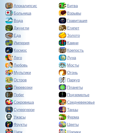
Апокалипсис
Битва
Больница
Взрывы
Вода
Гравитация
Джунгли
Египет
Еда
Золото
Империя
Камни
Космос
Крепость
Лего
Луна
Любовь
Мосты
Мультики
Огонь
Остров
Паркур
Перевозки
Планеты
Побег
Подземелье
Сокровища
Средневековье
Супергерои
Танцы
Ужасы
Ферма
Фрукты
Цветы
Цирк
Шарики