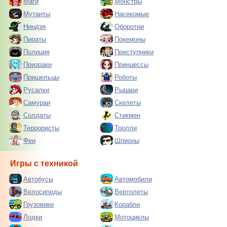
Маги
Монстры
Мутанты
Насекомые
Ниндзя
Оборотни
Пираты
Покемоны
Полиция
Преступники
Призраки
Принцессы
Пришельцы
Роботы
Русалки
Рыцари
Самураи
Скелеты
Солдаты
Стикмен
Террористы
Тролли
Феи
Шпионы
Игры с техникой
Автобусы
Автомобили
Велосипеды
Вертолеты
Грузовики
Корабли
Лодки
Мотоциклы