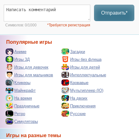
Отправить*
Символов:
0/1000
*Требуется регистрация
Популярные игры
Аниме
Загадки
Игры 3Д
Игры без флеша
Игры для девочек
Игры для детей
Игры для мальчиков
Интеллектуальные
Кликеры
Кровавые
Майнкрафт
Мультиплеер (IO)
На время
На двоих
Праздничные
Приключения
Ретро
Русские
Симуляторы
Игры на разные темы