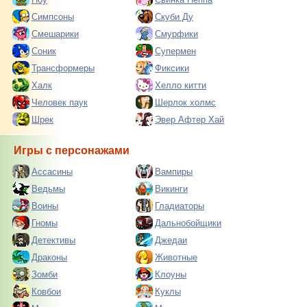
Симпсоны
Скуби Ду
Смешарики
Смурфики
Соник
Супермен
Трансформеры
Фиксики
Халк
Хелло китти
Человек паук
Шерлок холмс
Шрек
Эвер Афтер Хай
Игры с персонажами
Ассасины
Вампиры
Ведьмы
Викинги
Воины
Гладиаторы
Гномы
Дальнобойщики
Детективы
Джедаи
Драконы
Животные
Зомби
Клоуны
Ковбои
Куклы