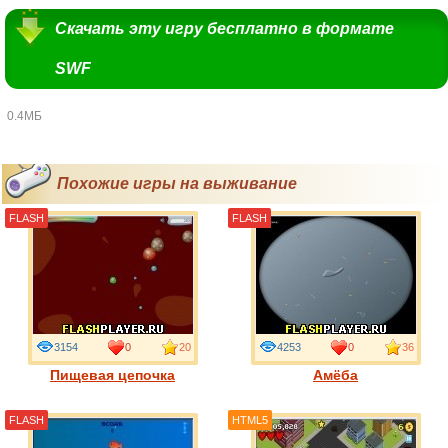
Скачать эту игру бесплатно в формате
SWF
0.4МБ
Похожие игры на выживание
FLASH
FLASH
3154
0
20
4253
0
36
Пищевая цепочка
Амёба
FLASH
HTML5