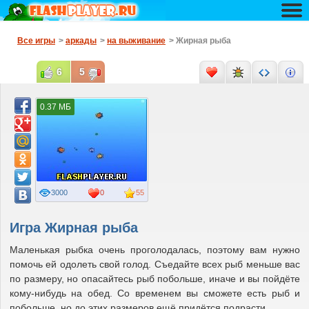
Все игры
>
аркады
>
на выживание
> Жирная рыба
6
5
0.37 МБ
3000
0
55
Игра Жирная рыба
Маленькая рыбка очень проголодалась, поэтому вам нужно
помочь ей одолеть свой голод. Съедайте всех рыб меньше вас
по размеру, но опасайтесь рыб побольше, иначе и вы пойдёте
кому-нибудь на обед. Со временем вы сможете есть рыб и
побольше, но до этих размеров ещё придётся подрасти.