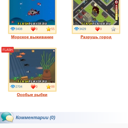
3408
0
55
3429
0
--
Морское выживание
Разрушь город
FLASH
2704
0
88
Особые рыбки
Комментарии (0)