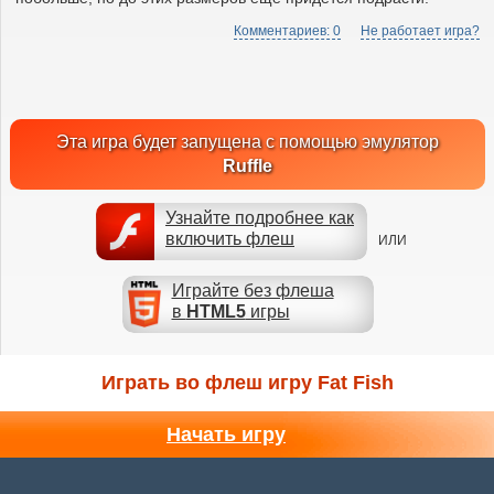
Комментариев: 0
Не работает игра?
Эта игра будет запущена с помощью эмулятор
Ruffle
Узнайте подробнее как
включить флеш
ИЛИ
Играйте без флеша
в
HTML5
игры
Играть во флеш игру Fat Fish
Начать игру