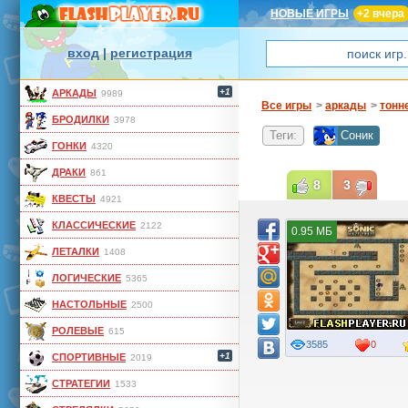
НОВЫЕ ИГРЫ
+2 вчера
вход
|
регистрация
+1
АРКАДЫ
9989
Все игры
>
аркады
>
тонн
БРОДИЛКИ
3978
Теги:
Соник
ГОНКИ
4320
ДРАКИ
861
8
3
КВЕСТЫ
4921
КЛАССИЧЕСКИЕ
2122
0.95 МБ
ЛЕТАЛКИ
1408
ЛОГИЧЕСКИЕ
5365
НАСТОЛЬНЫЕ
2500
РОЛЕВЫЕ
615
3585
0
+1
СПОРТИВНЫЕ
2019
СТРАТЕГИИ
1533