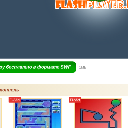
гру бесплатно в формате SWF
1МБ
тоннель
FLASH
FLASH