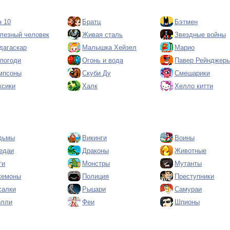
н 10
Братц
Бэтмен
лезный человек
Живая сталь
Звездные войны
дагаскар
Малышка Хейзел
Марио
 погоди
Огонь и вода
Павер Рейнджер
мпсоны
Скуби Ду
Смешарики
ксики
Халк
Хелло китти
дьмы
Викинги
Воины
едаи
Драконы
Животные
ги
Монстры
Мутанты
кемоны
Полиция
Преступники
салки
Рыцари
Самураи
олли
Феи
Шпионы