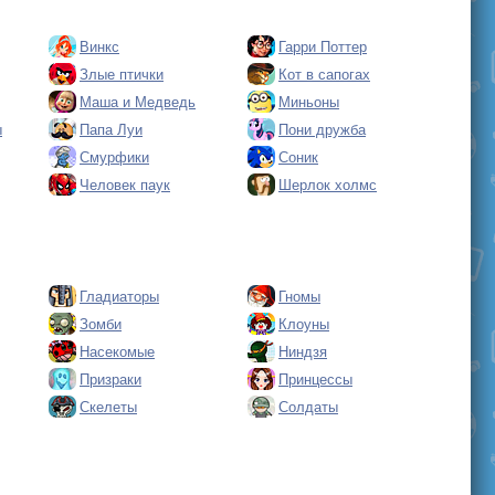
Винкс
Гарри Поттер
Злые птички
Кот в сапогах
Маша и Медведь
Миньоны
ы
Папа Луи
Пони дружба
Смурфики
Соник
Человек паук
Шерлок холмс
Гладиаторы
Гномы
Зомби
Клоуны
Насекомые
Ниндзя
Призраки
Принцессы
Скелеты
Солдаты