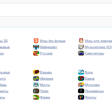
ры 3Д
Игры без флеша
Игры для девоче
овавые
Майнкрафт
Мультиплеер (IO)
тро
Русские
Симуляторы
льница
Взрывы
Вода
лото
Империя
Камни
бовь
Мосты
Мультики
анеты
Побег
Подземелье
асы
Ферма
Фрукты