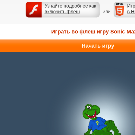
Узнайте подробнее как
Игр
включить флеш
в
H
ИЛИ
Играть во флеш игру Sonic Ma
Начать игру