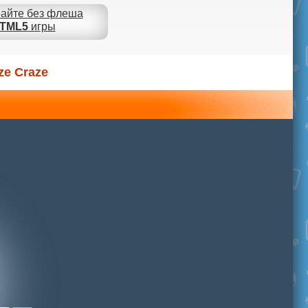
айте без флеша
TML5
игры
ze Craze