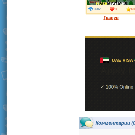
2602
0
60
Гравур
Комментарии (0