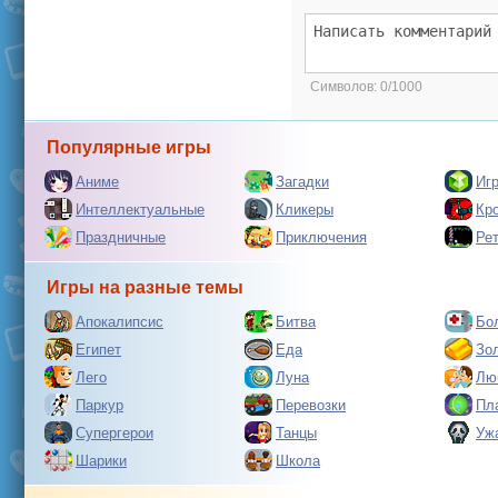
Символов:
0/1000
Популярные игры
Аниме
Загадки
Иг
Интеллектуальные
Кликеры
Кр
Праздничные
Приключения
Ре
Игры на разные темы
Апокалипсис
Битва
Бо
Египет
Еда
Зо
Лего
Луна
Лю
Паркур
Перевозки
Пл
Супергерои
Танцы
Уж
Шарики
Школа