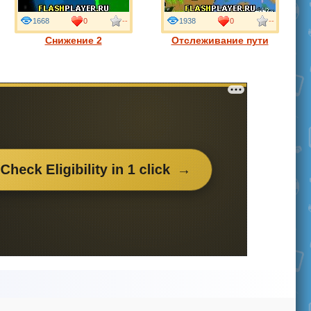
1668
0
--
1938
0
--
Снижение 2
Отслеживание пути