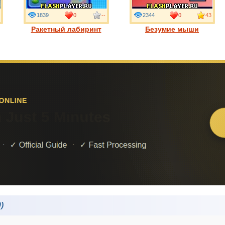
1839
0
--
2344
0
43
Ракетный лабиринт
Безумие мыши
)