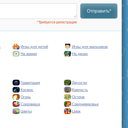
Отправить*
*Требуется регистрация
к
Игры для детей
Игры для мальчиков
На время
На двоих
Гравитация
Джунгли
Космос
Крепость
Огонь
Остров
Сокровища
Средневековье
Цветы
Цирк