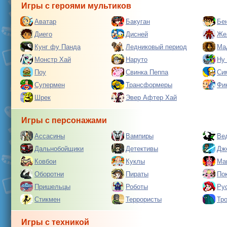
Игры с героями мультиков
Аватар
Бакуган
Бе
Диего
Дисней
Же
Кунг фу Панда
Ледниковый период
Ма
Монстр Хай
Наруто
Ну
Поу
Свинка Пеппа
Си
Супермен
Трансформеры
Фи
Шрек
Эвер Афтер Хай
Игры с персонажами
Ассасины
Вампиры
Ве
Дальнобойщики
Детективы
Дж
Ковбои
Куклы
Ма
Оборотни
Пираты
По
Пришельцы
Роботы
Ру
Стикмен
Террористы
Тр
Игры с техникой