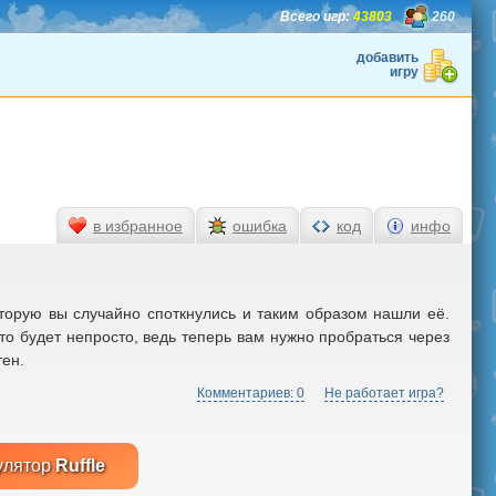
Всего игр:
43803
260
добавить
игру
в избранное
ошибка
код
инфо
торую вы случайно споткнулись и таким образом нашли её.
это будет непросто, ведь теперь вам нужно пробраться через
тен.
Комментариев: 0
Не работает игра?
улятор
Ruffle