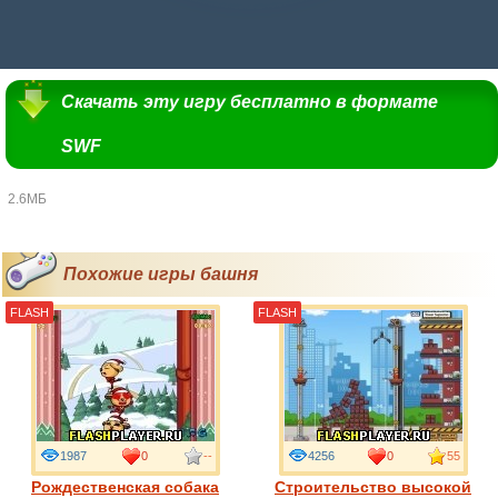
Скачать эту игру бесплатно в формате
SWF
2.6МБ
Похожие игры башня
FLASH
FLASH
1987
0
--
4256
0
55
Рождественская собака
Строительство высокой