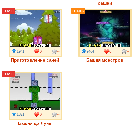
башни
FLASH
HTML5
1941
0
--
2464
0
--
Приготовление саней
Башня монстров
FLASH
1871
0
--
Башня до Луны