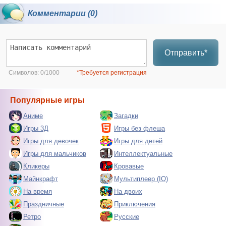
Комментарии (0)
Отправить*
Символов:
0/1000
*Требуется регистрация
Популярные игры
Аниме
Загадки
Игры 3Д
Игры без флеша
Игры для девочек
Игры для детей
Игры для мальчиков
Интеллектуальные
Кликеры
Кровавые
Майнкрафт
Мультиплеер (IO)
На время
На двоих
Праздничные
Приключения
Ретро
Русские