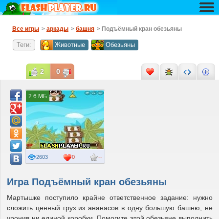
Все игры
>
аркады
>
башня
> Подъёмный кран обезьяны
Теги:
Животные
Обезьяны
2
0
2.6 МБ
2603
0
--
Игра Подъёмный кран обезьяны
Мартышке поступило крайне ответственное задание: нужно
сложить ценный груз из ананасов в одну большую башню, не
уронив ни единой коробки. Помогите этой обезьяне выполнить