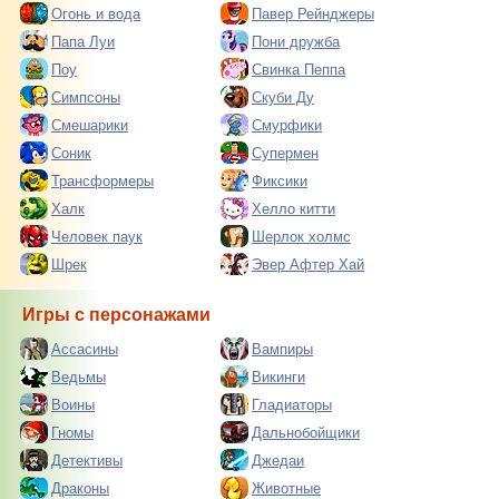
Огонь и вода
Павер Рейнджеры
Папа Луи
Пони дружба
Поу
Свинка Пеппа
Симпсоны
Скуби Ду
Смешарики
Смурфики
Соник
Супермен
Трансформеры
Фиксики
Халк
Хелло китти
Человек паук
Шерлок холмс
Шрек
Эвер Афтер Хай
Игры с персонажами
Ассасины
Вампиры
Ведьмы
Викинги
Воины
Гладиаторы
Гномы
Дальнобойщики
Детективы
Джедаи
Драконы
Животные