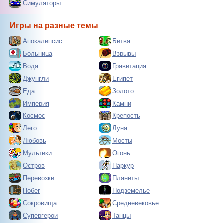
Симуляторы
Игры на разные темы
Апокалипсис
Битва
Больница
Взрывы
Вода
Гравитация
Джунгли
Египет
Еда
Золото
Империя
Камни
Космос
Крепость
Лего
Луна
Любовь
Мосты
Мультики
Огонь
Остров
Паркур
Перевозки
Планеты
Побег
Подземелье
Сокровища
Средневековье
Супергерои
Танцы