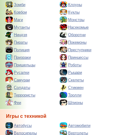
Зомби
Клоуны
Ковбои
Куклы
Маги
Монстры
Мутанты
Насекомые
Ниндзя
Оборотни
Пираты
Покемоны
Полиция
Преступники
Призраки
Принцессы
Пришельцы
Роботы
Русалки
Рыцари
Самураи
Скелеты
Солдаты
Стикмен
Террористы
Тролли
Феи
Шпионы
Игры с техникой
Автобусы
Автомобили
Велосипеды
Вертолеты