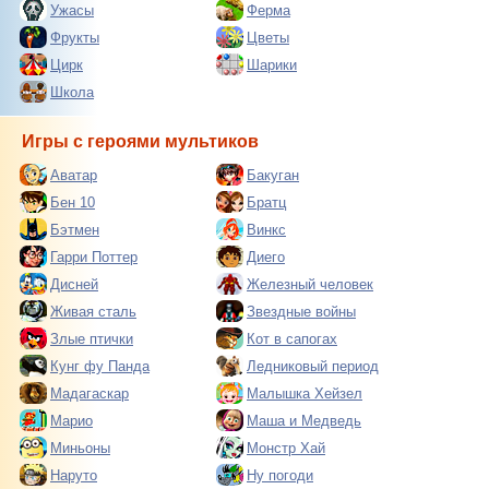
Ужасы
Ферма
Фрукты
Цветы
Цирк
Шарики
Школа
Игры с героями мультиков
Аватар
Бакуган
Бен 10
Братц
Бэтмен
Винкс
Гарри Поттер
Диего
Дисней
Железный человек
Живая сталь
Звездные войны
Злые птички
Кот в сапогах
Кунг фу Панда
Ледниковый период
Мадагаскар
Малышка Хейзел
Марио
Маша и Медведь
Миньоны
Монстр Хай
Наруто
Ну погоди