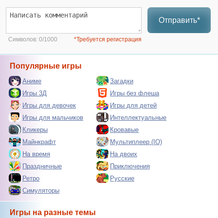
Отправить*
Символов:
0/1000
*Требуется регистрация
Популярные игры
Аниме
Загадки
Игры 3Д
Игры без флеша
Игры для девочек
Игры для детей
Игры для мальчиков
Интеллектуальные
Кликеры
Кровавые
Майнкрафт
Мультиплеер (IO)
На время
На двоих
Праздничные
Приключения
Ретро
Русские
Симуляторы
Игры на разные темы