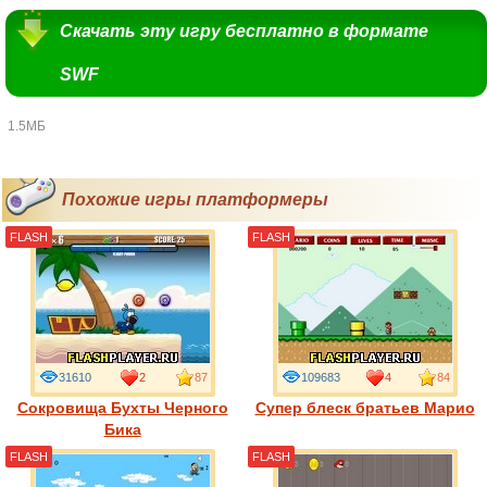
Скачать эту игру бесплатно в формате
SWF
1.5МБ
Похожие игры платформеры
FLASH
FLASH
31610
2
87
109683
4
84
Сокровища Бухты Черного
Супер блеск братьев Марио
Бика
FLASH
FLASH