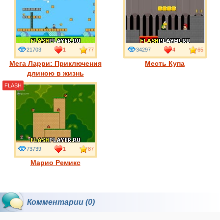
21703
1
77
34297
4
65
Мега Ларри: Приключения
Месть Купа
длиною в жизнь
FLASH
73739
1
87
Марио Ремикс
Комментарии (0)