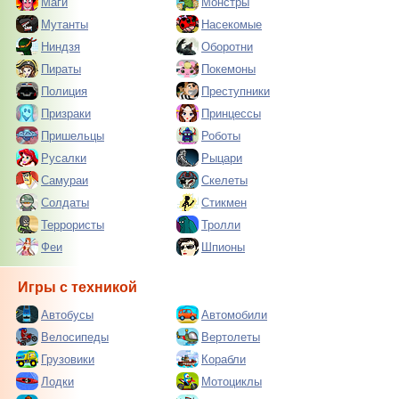
Маги
Монстры
Мутанты
Насекомые
Ниндзя
Оборотни
Пираты
Покемоны
Полиция
Преступники
Призраки
Принцессы
Пришельцы
Роботы
Русалки
Рыцари
Самураи
Скелеты
Солдаты
Стикмен
Террористы
Тролли
Феи
Шпионы
Игры с техникой
Автобусы
Автомобили
Велосипеды
Вертолеты
Грузовики
Корабли
Лодки
Мотоциклы