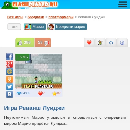
Все игры
>
бродилки
>
платформеры
> Реванш Луиджи
Теги:
Марио
Бродилки марио
386
58
1.5 МБ
84335
7
87
Игра Реванш Луиджи
Неутомимый Марио утомился и справляться с очередным
миром Марио придётся Луиджи...