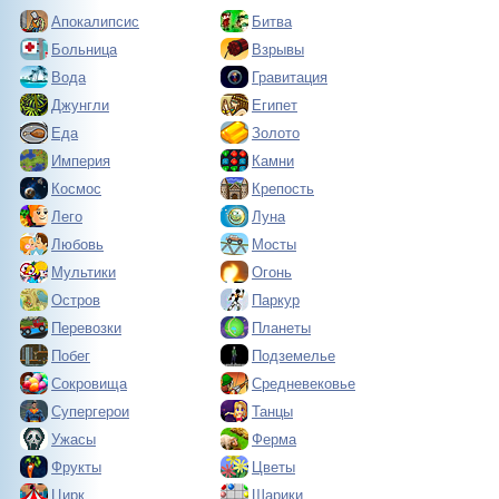
Апокалипсис
Битва
Больница
Взрывы
Вода
Гравитация
Джунгли
Египет
Еда
Золото
Империя
Камни
Космос
Крепость
Лего
Луна
Любовь
Мосты
Мультики
Огонь
Остров
Паркур
Перевозки
Планеты
Побег
Подземелье
Сокровища
Средневековье
Супергерои
Танцы
Ужасы
Ферма
Фрукты
Цветы
Цирк
Шарики