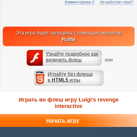
Комментариев: 0
Не работает игра?
Эта игра будет запущена с помощью эмулятор
Ruffle
Узнайте подробнее как
включить флеш
ИЛИ
Играйте без флеша
в
HTML5
игры
Играть во флеш игру Luigi's revenge
interactive
Начать игру