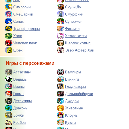
Симпсоны
Скуби Ду
Смешарики
Смурфики
Соник
Супермен
Трансформеры
Фиксики
Халк
Хелло китти
Человек паук
Шерлок холмс
Шрек
Эвер Афтер Хай
Игры с персонажами
Ассасины
Вампиры
Ведьмы
Викинги
Воины
Гладиаторы
Гномы
Дальнобойщики
Детективы
Джедаи
Драконы
Животные
Зомби
Клоуны
Ковбои
Куклы