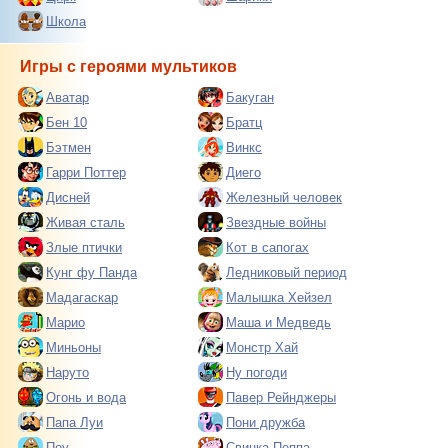
Школа
Игры с героями мультиков
Аватар
Бакуган
Бен 10
Братц
Бэтмен
Винкс
Гарри Поттер
Диего
Дисней
Железный человек
Живая сталь
Звездные войны
Злые птички
Кот в сапогах
Кунг фу Панда
Ледниковый период
Мадагаскар
Малышка Хейзел
Марио
Маша и Медведь
Миньоны
Монстр Хай
Наруто
Ну погоди
Огонь и вода
Павер Рейнджеры
Папа Луи
Пони дружба
Поу
Свинка Пеппа