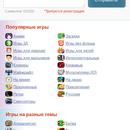
Символов:
0/1000
*Требуется регистрация
Популярные игры
Аниме
Загадки
Игры 3Д
Игры без флеша
Игры для девочек
Игры для детей
Игры для мальчиков
Интеллектуальные
Кликеры
Кровавые
Майнкрафт
Мультиплеер (IO)
На время
На двоих
Праздничные
Приключения
Ретро
Русские
Симуляторы
Игры на разные темы
Апокалипсис
Битва