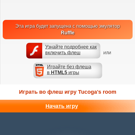
Эта игра будет запущена с помощью эмулятор
Ruffle
Узнайте подробнее как
включить флеш
ИЛИ
Играйте без флеша
в
HTML5
игры
Играть во флеш игру Tucoga's room
Начать игру