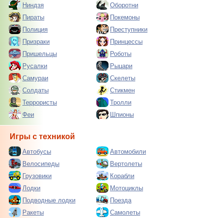
Ниндзя
Оборотни
Пираты
Покемоны
Полиция
Преступники
Призраки
Принцессы
Пришельцы
Роботы
Русалки
Рыцари
Самураи
Скелеты
Солдаты
Стикмен
Террористы
Тролли
Феи
Шпионы
Игры с техникой
Автобусы
Автомобили
Велосипеды
Вертолеты
Грузовики
Корабли
Лодки
Мотоциклы
Подводные лодки
Поезда
Ракеты
Самолеты