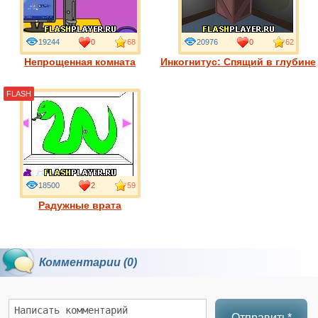
19244
0
68
20976
0
62
Непрощенная комната
Инкогнитус: Спящий в глубине
FLASH
18500
2
59
Радужные врата
Комментарии (0)
Отправить*