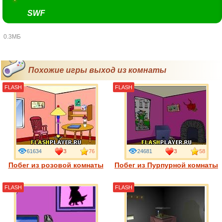
SWF
0.3МБ
Похожие игры выход из комнаты
FLASH
FLASH
61634
3
76
24681
3
58
Побег из розовой комнаты
Побег из Пурпурной комнаты
FLASH
FLASH