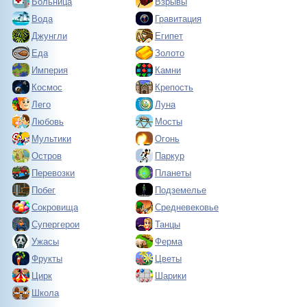
Больница
Взрывы
Вода
Гравитация
Джунгли
Египет
Еда
Золото
Империя
Камни
Космос
Крепость
Лего
Луна
Любовь
Мосты
Мультики
Огонь
Остров
Паркур
Перевозки
Планеты
Побег
Подземелье
Сокровища
Средневековье
Супергерои
Танцы
Ужасы
Ферма
Фрукты
Цветы
Цирк
Шарики
Школа