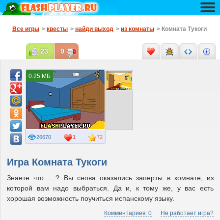
Все игры
>
квесты
>
найди выход
>
из комнаты
> Комната Тукоги
23
9
0.25 МБ
26670
1
72
Игра Комната Тукоги
Знаете что......? Вы снова оказались заперты в комнате, из
которой вам надо выбраться. Да и, к тому же, у вас есть
хорошая возможность поучиться испанскому языку.
Комментариев: 0
Не работает игра?