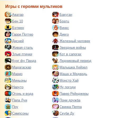
Игры с героями мультиков
Аватар
Бакуган
Бен 10
Братц
Бэтмен
Винкс
Гарри Поттер
Диего
Дисней
Железный человек
Живая сталь
Звездные войны
Злые птички
Кот в сапогах
Кунг фу Панда
Ледниковый период
Мадагаскар
Малышка Хейзел
Марио
Маша и Медведь
Миньоны
Монстр Хай
Наруто
Ну погоди
Огонь и вода
Павер Рейнджеры
Папа Луи
Пони дружба
Поу
Свинка Пеппа
Симпсоны
Скуби Ду