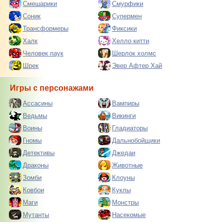
Смешарики
Смурфики
Соник
Супермен
Трансформеры
Фиксики
Халк
Хелло китти
Человек паук
Шерлок холмс
Шрек
Эвер Афтер Хай
Игры с персонажами
Ассасины
Вампиры
Ведьмы
Викинги
Воины
Гладиаторы
Гномы
Дальнобойщики
Детективы
Джедаи
Драконы
Животные
Зомби
Клоуны
Ковбои
Куклы
Маги
Монстры
Мутанты
Насекомые