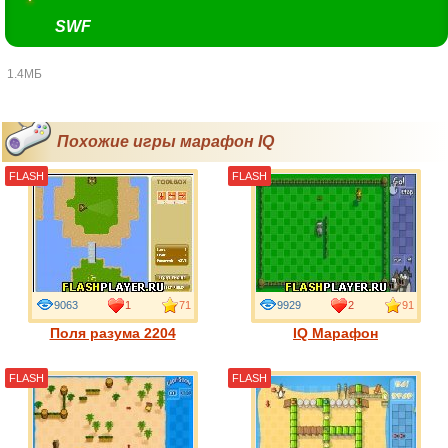
SWF
1.4МБ
Похожие игры марафон IQ
FLASH
FLASH
9063
1
71
9929
2
91
Поля разума 2204
IQ Марафон
FLASH
FLASH