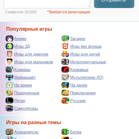
Символов:
0/1000
*Требуется регистрация
Популярные игры
Аниме
Загадки
Игры 3Д
Игры без флеша
Игры для девочек
Игры для детей
Игры для мальчиков
Интеллектуальные
Кликеры
Кровавые
Майнкрафт
Мультиплеер (IO)
На время
На двоих
Праздничные
Приключения
Ретро
Русские
Симуляторы
Игры на разные темы
Апокалипсис
Битва