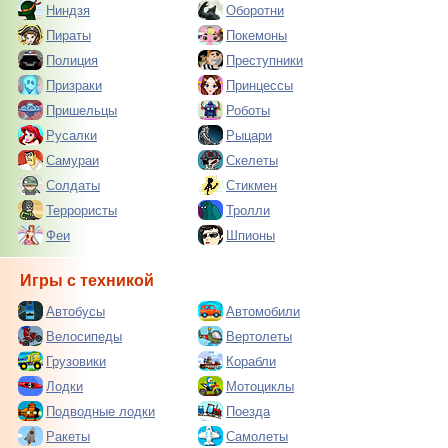
Ниндзя
Оборотни
Пираты
Покемоны
Полиция
Преступники
Призраки
Принцессы
Пришельцы
Роботы
Русалки
Рыцари
Самураи
Скелеты
Солдаты
Стикмен
Террористы
Тролли
Феи
Шпионы
Игры с техникой
Автобусы
Автомобили
Велосипеды
Вертолеты
Грузовики
Корабли
Лодки
Мотоциклы
Подводные лодки
Поезда
Ракеты
Самолеты