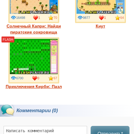
16498
1
70
9877
1
64
Солнечный Капри: Найди
Кнут
пиратские сокровища
FLASH
6700
0
67
Приключения Кирби: Пазл
Комментарии (0)
Отправить*