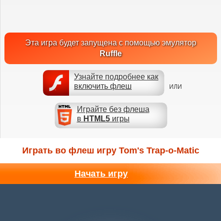
Эта игра будет запущена с помощью эмулятор
Ruffle
Узнайте подробнее как
включить флеш
ИЛИ
Играйте без флеша
в
HTML5
игры
Играть во флеш игру Tom's Trap-o-Matic
Начать игру