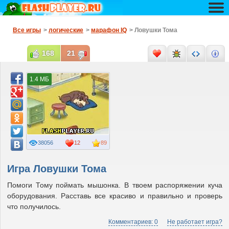
Все игры
>
логические
>
марафон IQ
> Ловушки Тома
168
21
1.4 МБ
38056
12
89
Игра Ловушки Тома
Помоги Тому поймать мышонка. В твоем распоряжении куча
оборудования. Расставь все красиво и правильно и проверь
что получилось.
Комментариев: 0
Не работает игра?