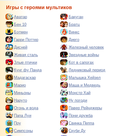
Игры с героями мультиков
Аватар
Бакуган
Бен 10
Братц
Бэтмен
Винкс
Гарри Поттер
Диего
Дисней
Железный человек
Живая сталь
Звездные войны
Злые птички
Кот в сапогах
Кунг фу Панда
Ледниковый период
Мадагаскар
Малышка Хейзел
Марио
Маша и Медведь
Миньоны
Монстр Хай
Наруто
Ну погоди
Огонь и вода
Павер Рейнджеры
Папа Луи
Пони дружба
Поу
Свинка Пеппа
Симпсоны
Скуби Ду