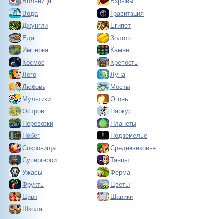
Больница
Взрывы
Вода
Гравитация
Джунгли
Египет
Еда
Золото
Империя
Камни
Космос
Крепость
Лего
Луна
Любовь
Мосты
Мультики
Огонь
Остров
Паркур
Перевозки
Планеты
Побег
Подземелье
Сокровища
Средневековье
Супергерои
Танцы
Ужасы
Ферма
Фрукты
Цветы
Цирк
Шарики
Школа