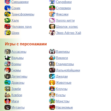
Смешарики
Смурфики
Соник
Супермен
Трансформеры
Фиксики
Халк
Хелло китти
Человек паук
Шерлок холмс
Шрек
Эвер Афтер Хай
Игры с персонажами
Ассасины
Вампиры
Ведьмы
Викинги
Воины
Гладиаторы
Гномы
Дальнобойщики
Детективы
Джедаи
Драконы
Животные
Зомби
Клоуны
Ковбои
Куклы
Маги
Монстры
Мутанты
Насекомые