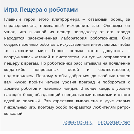
Игра Пещера с роботами
Главный герой этого платформера – отважный борец за
справедливость, призванный искоренить зло. Однажды он
узнал, что в одной из пещер неподалёку от его города
находится засекреченная лаборатория роботехников. Они
создают военных роботов с искусственным интеллектом, чтобы
те захватили мир. Герою нельзя этого допустить –
вооружившись катаной и пистолетом, он тут же отправился в
пещеру к врагам. Но роботехники рассчитывали на появление
когда-либо непрошеных гостей и, соответственно,
подготовились. Поэтому чтобы добраться до злобных гениев
вам нужно пройти четыре уровня преград и побороться с
армией роботов и наёмных ниндзя. В конце каждого уровня
вас ждёт босс, обладающий специальными навыками и оттого
вдвойне опасный. Эта стрелялка выполнена в духе старых
пиксельных игр, поэтому особо понравится любителям ретро-
консолей.
Комментариев: 0
Не работает игра?