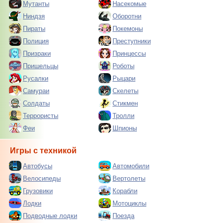
Мутанты
Насекомые
Ниндзя
Оборотни
Пираты
Покемоны
Полиция
Преступники
Призраки
Принцессы
Пришельцы
Роботы
Русалки
Рыцари
Самураи
Скелеты
Солдаты
Стикмен
Террористы
Тролли
Феи
Шпионы
Игры с техникой
Автобусы
Автомобили
Велосипеды
Вертолеты
Грузовики
Корабли
Лодки
Мотоциклы
Подводные лодки
Поезда