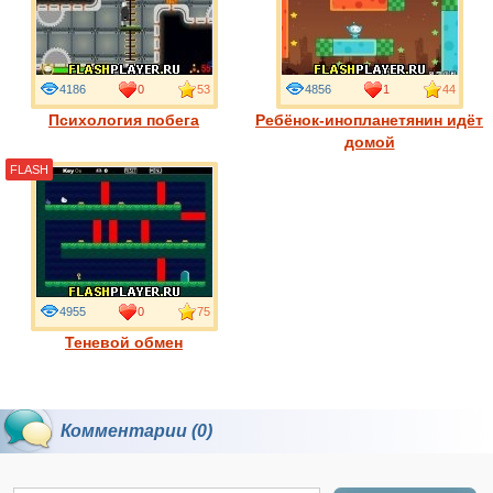
4186
0
53
4856
1
44
Психология побега
Ребёнок-инопланетянин идёт
домой
FLASH
4955
0
75
Теневой обмен
Комментарии (0)