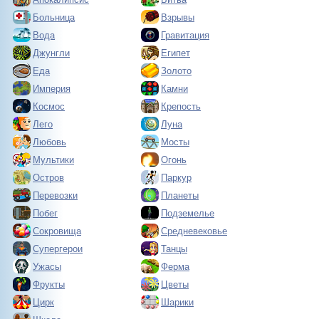
Больница
Взрывы
Вода
Гравитация
Джунгли
Египет
Еда
Золото
Империя
Камни
Космос
Крепость
Лего
Луна
Любовь
Мосты
Мультики
Огонь
Остров
Паркур
Перевозки
Планеты
Побег
Подземелье
Сокровища
Средневековье
Супергерои
Танцы
Ужасы
Ферма
Фрукты
Цветы
Цирк
Шарики