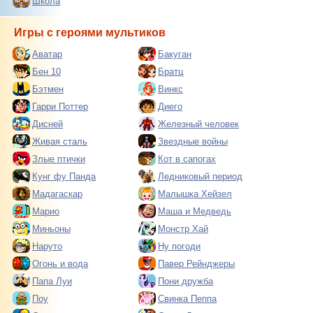
Школа
Игры с героями мультиков
Аватар
Бакуган
Бен 10
Братц
Бэтмен
Винкс
Гарри Поттер
Диего
Дисней
Железный человек
Живая сталь
Звездные войны
Злые птички
Кот в сапогах
Кунг фу Панда
Ледниковый период
Мадагаскар
Малышка Хейзел
Марио
Маша и Медведь
Миньоны
Монстр Хай
Наруто
Ну погоди
Огонь и вода
Павер Рейнджеры
Папа Луи
Пони дружба
Поу
Свинка Пеппа