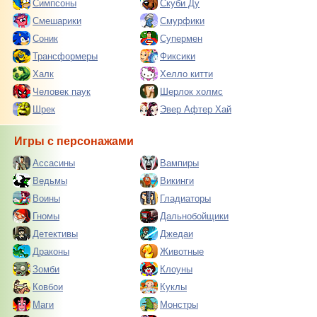
Симпсоны
Скуби Ду
Смешарики
Смурфики
Соник
Супермен
Трансформеры
Фиксики
Халк
Хелло китти
Человек паук
Шерлок холмс
Шрек
Эвер Афтер Хай
Игры с персонажами
Ассасины
Вампиры
Ведьмы
Викинги
Воины
Гладиаторы
Гномы
Дальнобойщики
Детективы
Джедаи
Драконы
Животные
Зомби
Клоуны
Ковбои
Куклы
Маги
Монстры