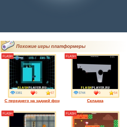
Похожие игры платформеры
FLASH
FLASH
3381
0
67
3744
0
54
С переднего на задний фон
Складка
FLASH
FLASH