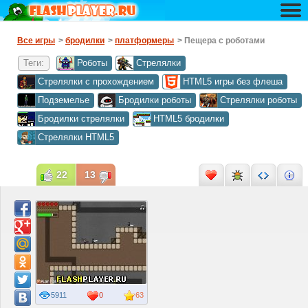
Все игры
>
бродилки
>
платформеры
> Пещера с роботами
Теги:
Роботы
Стрелялки
Стрелялки с прохождением
HTML5 игры без флеша
Подземелье
Бродилки роботы
Стрелялки роботы
Бродилки стрелялки
HTML5 бродилки
Стрелялки HTML5
22
13
5911
0
63