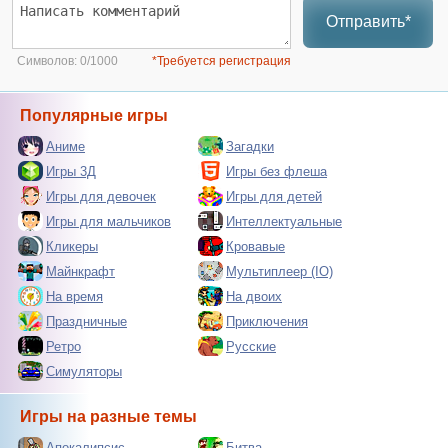
Отправить*
Символов:
0/1000
*Требуется регистрация
Популярные игры
Аниме
Загадки
Игры 3Д
Игры без флеша
Игры для девочек
Игры для детей
Игры для мальчиков
Интеллектуальные
Кликеры
Кровавые
Майнкрафт
Мультиплеер (IO)
На время
На двоих
Праздничные
Приключения
Ретро
Русские
Симуляторы
Игры на разные темы
Апокалипсис
Битва