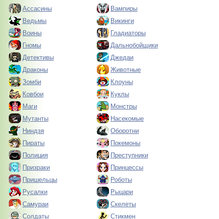
Ассасины
Вампиры
Ведьмы
Викинги
Воины
Гладиаторы
Гномы
Дальнобойщики
Детективы
Джедаи
Драконы
Животные
Зомби
Клоуны
Ковбои
Куклы
Маги
Монстры
Мутанты
Насекомые
Ниндзя
Оборотни
Пираты
Покемоны
Полиция
Преступники
Призраки
Принцессы
Пришельцы
Роботы
Русалки
Рыцари
Самураи
Скелеты
Солдаты
Стикмен