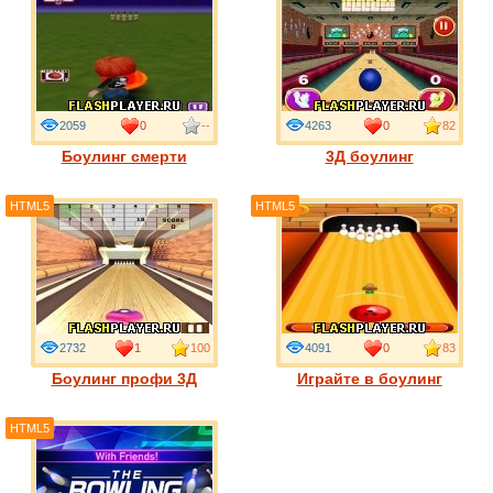
2059
0
--
4263
0
82
Боулинг смерти
3Д боулинг
HTML5
HTML5
2732
1
100
4091
0
83
Боулинг профи 3Д
Играйте в боулинг
HTML5