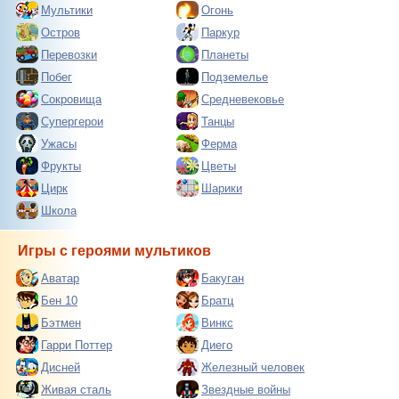
Мультики
Огонь
Остров
Паркур
Перевозки
Планеты
Побег
Подземелье
Сокровища
Средневековье
Супергерои
Танцы
Ужасы
Ферма
Фрукты
Цветы
Цирк
Шарики
Школа
Игры с героями мультиков
Аватар
Бакуган
Бен 10
Братц
Бэтмен
Винкс
Гарри Поттер
Диего
Дисней
Железный человек
Живая сталь
Звездные войны