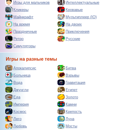
Игры для мальчиков
Интеллектуальные
Кликеры
Кровавые
Майнкрафт
Мультиплеер (IO)
На время
На двоих
Праздничные
Приключения
Ретро
Русские
Симуляторы
Игры на разные темы
Апокалипсис
Битва
Больница
Взрывы
Вода
Гравитация
Джунгли
Египет
Еда
Золото
Империя
Камни
Космос
Крепость
Лего
Луна
Любовь
Мосты