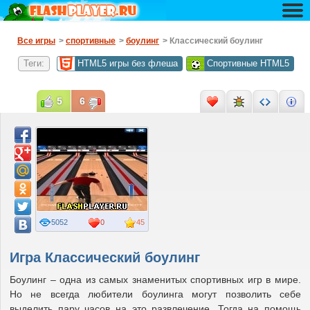
Все игры
>
спортивные
>
боулинг
> Классический боулинг
Теги:
HTML5 игры без флеша
Спортивные HTML5
5
6
5052
0
45
Игра Классический боулинг
Боулинг – одна из самых знаменитых спортивных игр в мире.
Но не всегда любители боулинга могут позволить себе
выделить пару часов на это развлечение. Тогда на помощь