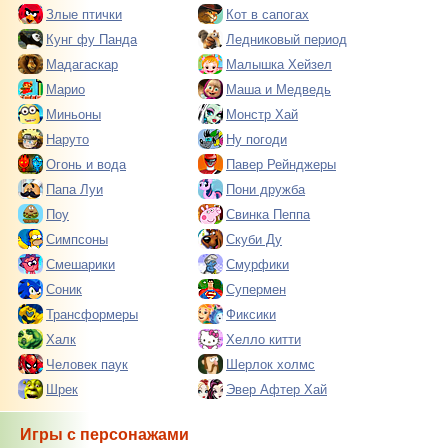
Злые птички
Кот в сапогах
Кунг фу Панда
Ледниковый период
Мадагаскар
Малышка Хейзел
Марио
Маша и Медведь
Миньоны
Монстр Хай
Наруто
Ну погоди
Огонь и вода
Павер Рейнджеры
Папа Луи
Пони дружба
Поу
Свинка Пеппа
Симпсоны
Скуби Ду
Смешарики
Смурфики
Соник
Супермен
Трансформеры
Фиксики
Халк
Хелло китти
Человек паук
Шерлок холмс
Шрек
Эвер Афтер Хай
Игры с персонажами