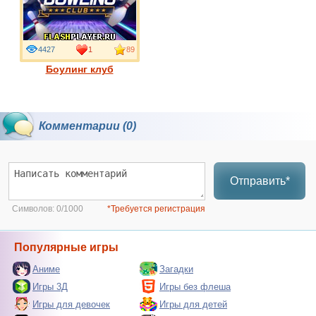
4427
1
89
Боулинг клуб
Комментарии (0)
Отправить*
Символов:
0/1000
*Требуется регистрация
Популярные игры
Аниме
Загадки
Игры 3Д
Игры без флеша
Игры для девочек
Игры для детей