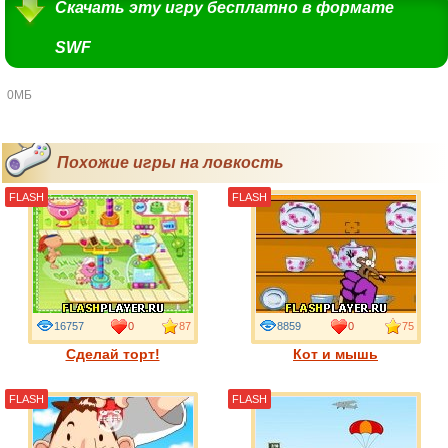
Скачать эту игру бесплатно в формате
SWF
0МБ
Похожие игры на ловкость
FLASH
FLASH
16757
0
87
8859
0
75
Сделай торт!
Кот и мышь
FLASH
FLASH