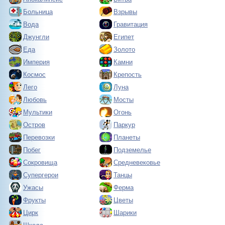
Больница
Взрывы
Вода
Гравитация
Джунгли
Египет
Еда
Золото
Империя
Камни
Космос
Крепость
Лего
Луна
Любовь
Мосты
Мультики
Огонь
Остров
Паркур
Перевозки
Планеты
Побег
Подземелье
Сокровища
Средневековье
Супергерои
Танцы
Ужасы
Ферма
Фрукты
Цветы
Цирк
Шарики