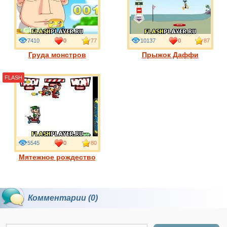
7410
0
77
10137
0
87
Груда монстров
Прыжок Даффи
FLASH
5545
0
80
Мятежное рождество
Комментарии (0)