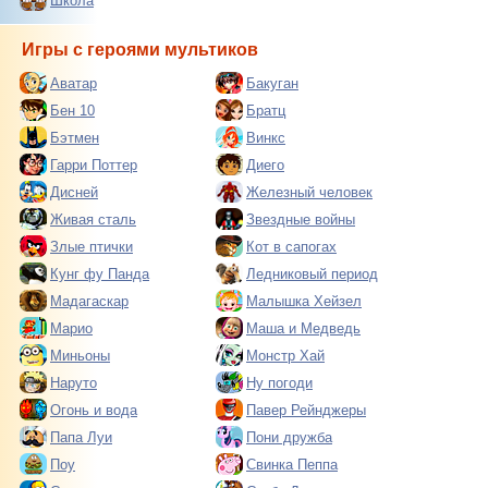
Школа
Игры с героями мультиков
Аватар
Бакуган
Бен 10
Братц
Бэтмен
Винкс
Гарри Поттер
Диего
Дисней
Железный человек
Живая сталь
Звездные войны
Злые птички
Кот в сапогах
Кунг фу Панда
Ледниковый период
Мадагаскар
Малышка Хейзел
Марио
Маша и Медведь
Миньоны
Монстр Хай
Наруто
Ну погоди
Огонь и вода
Павер Рейнджеры
Папа Луи
Пони дружба
Поу
Свинка Пеппа