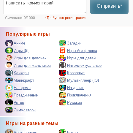
Отправить*
Символов:
0/1000
*Требуется регистрация
Популярные игры
Аниме
Загадки
Игры 3Д
Игры без флеша
Игры для девочек
Игры для детей
Игры для мальчиков
Интеллектуальные
Кликеры
Кровавые
Майнкрафт
Мультиплеер (IO)
На время
На двоих
Праздничные
Приключения
Ретро
Русские
Симуляторы
Игры на разные темы
Апокалипсис
Битва