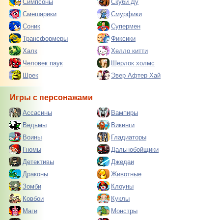
Симпсоны
Скуби Ду
Смешарики
Смурфики
Соник
Супермен
Трансформеры
Фиксики
Халк
Хелло китти
Человек паук
Шерлок холмс
Шрек
Эвер Афтер Хай
Игры с персонажами
Ассасины
Вампиры
Ведьмы
Викинги
Воины
Гладиаторы
Гномы
Дальнобойщики
Детективы
Джедаи
Драконы
Животные
Зомби
Клоуны
Ковбои
Куклы
Маги
Монстры