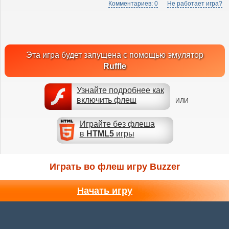
Комментариев: 0
Не работает игра?
Эта игра будет запущена с помощью эмулятор
Ruffle
Узнайте подробнее как
включить флеш
ИЛИ
Играйте без флеша
в
HTML5
игры
Играть во флеш игру Buzzer
Начать игру