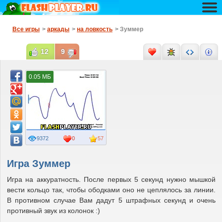
Все игры
>
аркады
>
на ловкость
> Зуммер
12
9
0.05 МБ
9372
0
57
Игра Зуммер
Игра на аккуратность. После первых 5 секунд нужно мышкой
вести кольцо так, чтобы ободками оно не цеплялось за линии.
В противном случае Вам дадут 5 штрафных секунд и очень
противный звук из колонок :)