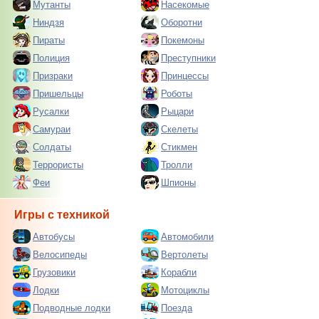
Мутанты
Насекомые
Ниндзя
Оборотни
Пираты
Покемоны
Полиция
Преступники
Призраки
Принцессы
Пришельцы
Роботы
Русалки
Рыцари
Самураи
Скелеты
Солдаты
Стикмен
Террористы
Тролли
Феи
Шпионы
Игры с техникой
Автобусы
Автомобили
Велосипеды
Вертолеты
Грузовики
Корабли
Лодки
Мотоциклы
Подводные лодки
Поезда