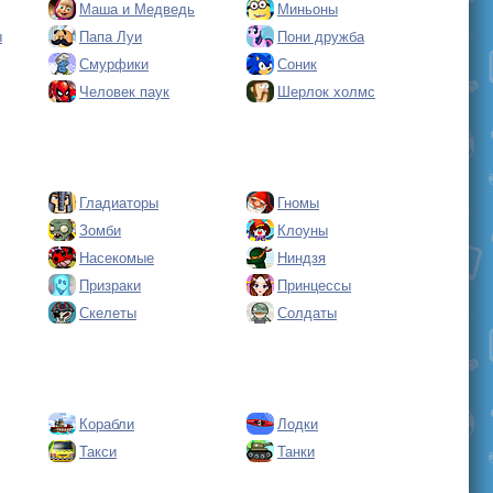
Маша и Медведь
Миньоны
ы
Папа Луи
Пони дружба
Смурфики
Соник
Человек паук
Шерлок холмс
Гладиаторы
Гномы
Зомби
Клоуны
Насекомые
Ниндзя
Призраки
Принцессы
Скелеты
Солдаты
Корабли
Лодки
Такси
Танки