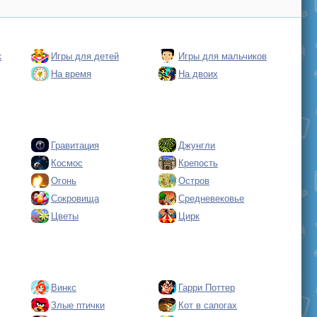
к
Игры для детей
Игры для мальчиков
На время
На двоих
Гравитация
Джунгли
Космос
Крепость
Огонь
Остров
Сокровища
Средневековье
Цветы
Цирк
Винкс
Гарри Поттер
Злые птички
Кот в сапогах