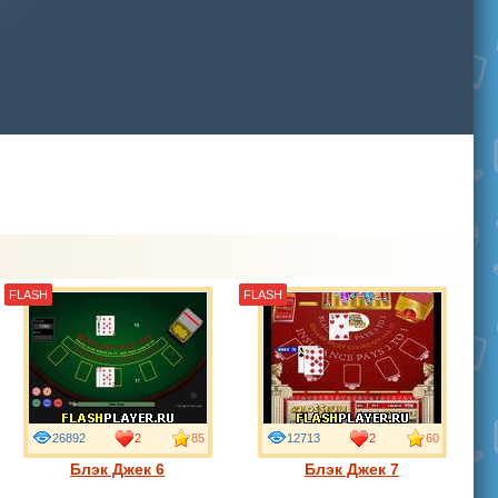
FLASH
FLASH
26892
2
85
12713
2
60
Блэк Джек 6
Блэк Джек 7