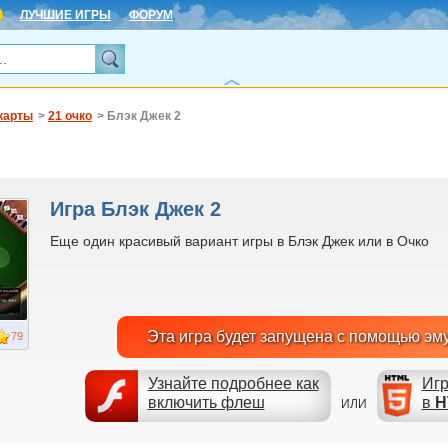
ЛУЧШИЕ ИГРЫ
ФОРУМ
карты
>
21 очко
> Блэк Джек 2
Игра Блэк Джек 2
Еще один красивый вариант игры в Блэк Джек или в Очко
Эта игра будет запущена с помощью эм
79
Узнайте подробнее как
Игр
включить флеш
в
H
ИЛИ