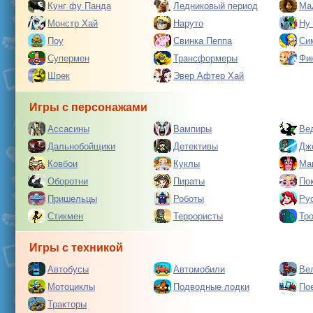
Кунг фу Панда
Ледниковый период
Ма
Монстр Хай
Наруто
Ну
Поу
Свинка Пеппа
Си
Супермен
Трансформеры
Фи
Шрек
Эвер Афтер Хай
Игры с персонажами
Ассасины
Вампиры
Ве
Дальнобойщики
Детективы
Дж
Ковбои
Куклы
Ма
Оборотни
Пираты
По
Пришельцы
Роботы
Ру
Стикмен
Террористы
Тр
Игры с техникой
Автобусы
Автомобили
Ве
Мотоциклы
Подводные лодки
По
Тракторы