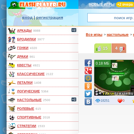
НОВЫЕ ИГРЫ
+2 вчера
вход
|
регистрация
+1
АРКАДЫ
9988
Все игры
>
настольные
>
БРОДИЛКИ
3977
15
4
ГОНКИ
4320
ДРАКИ
861
0.18 МБ
КВЕСТЫ
4921
КЛАССИЧЕСКИЕ
2122
ЛЕТАЛКИ
1408
ЛОГИЧЕСКИЕ
5364
+1
НАСТОЛЬНЫЕ
2500
18251
0
РОЛЕВЫЕ
615
СПОРТИВНЫЕ
2018
СТРАТЕГИИ
1533