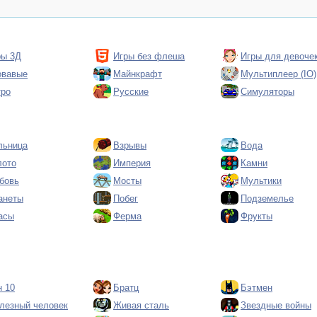
ры 3Д
Игры без флеша
Игры для девоче
овавые
Майнкрафт
Мультиплеер (IO)
тро
Русские
Симуляторы
льница
Взрывы
Вода
лото
Империя
Камни
бовь
Мосты
Мультики
анеты
Побег
Подземелье
асы
Ферма
Фрукты
н 10
Братц
Бэтмен
лезный человек
Живая сталь
Звездные войны