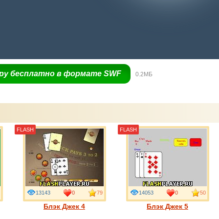
гру бесплатно в формате SWF
0.2МБ
FLASH
FLASH
13143
0
79
14053
0
50
Блэк Джек 4
Блэк Джек 5