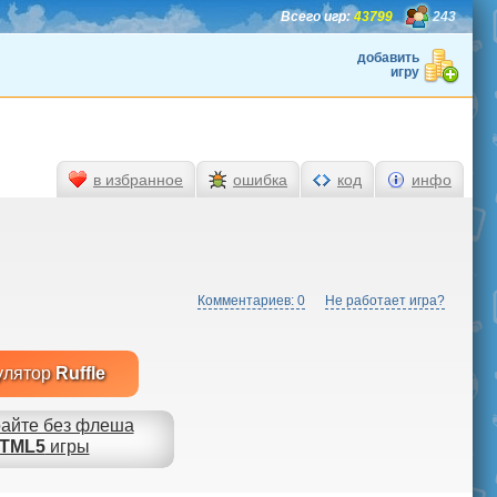
Всего игр:
43799
243
добавить
игру
в избранное
ошибка
код
инфо
Комментариев: 0
Не работает игра?
улятор
Ruffle
айте без флеша
TML5
игры