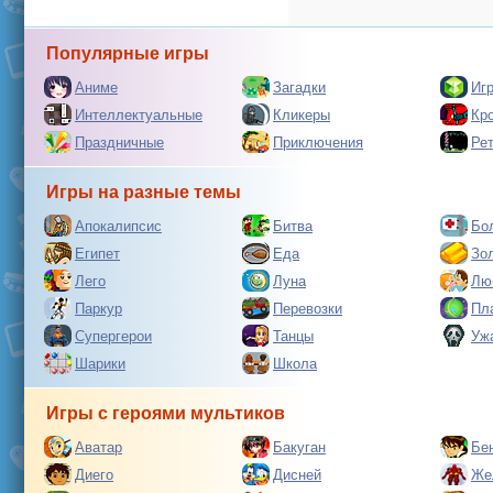
Популярные игры
Аниме
Загадки
Иг
Интеллектуальные
Кликеры
Кр
Праздничные
Приключения
Ре
Игры на разные темы
Апокалипсис
Битва
Бо
Египет
Еда
Зо
Лего
Луна
Лю
Паркур
Перевозки
Пл
Супергерои
Танцы
Уж
Шарики
Школа
Игры с героями мультиков
Аватар
Бакуган
Бе
Диего
Дисней
Же