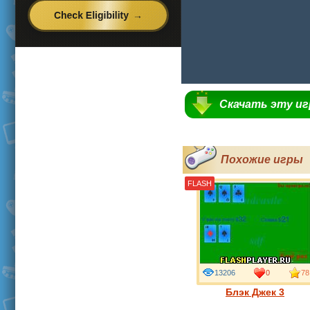
Скачать эту и
Похожие игры
FLASH
13206
0
78
Блэк Джек 3