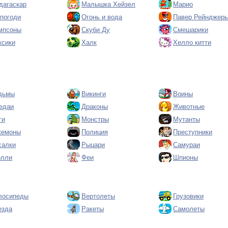
дагаскар
Малышка Хейзел
Марио
 погоди
Огонь и вода
Павер Рейнджер
мпсоны
Скуби Ду
Смешарики
ксики
Халк
Хелло китти
дьмы
Викинги
Воины
едаи
Драконы
Животные
ги
Монстры
Мутанты
кемоны
Полиция
Преступники
салки
Рыцари
Самураи
олли
Феи
Шпионы
лосипеды
Вертолеты
Грузовики
езда
Ракеты
Самолеты