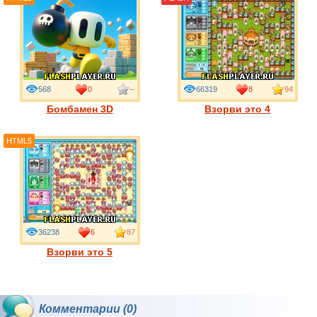
568
0
--
66319
8
94
Бомбамен 3D
Взорви это 4
HTML5
36238
6
87
Взорви это 5
Комментарии (0)