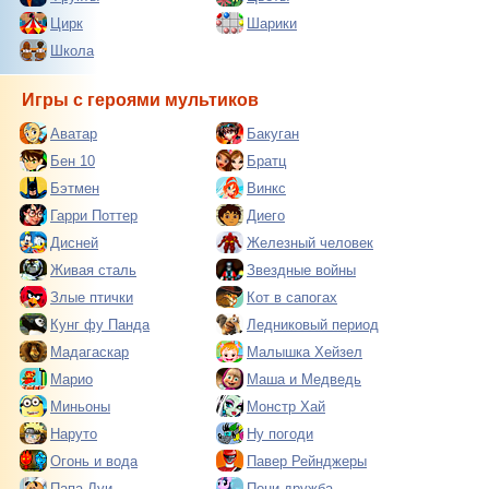
Цирк
Шарики
Школа
Игры с героями мультиков
Аватар
Бакуган
Бен 10
Братц
Бэтмен
Винкс
Гарри Поттер
Диего
Дисней
Железный человек
Живая сталь
Звездные войны
Злые птички
Кот в сапогах
Кунг фу Панда
Ледниковый период
Мадагаскар
Малышка Хейзел
Марио
Маша и Медведь
Миньоны
Монстр Хай
Наруто
Ну погоди
Огонь и вода
Павер Рейнджеры
Папа Луи
Пони дружба