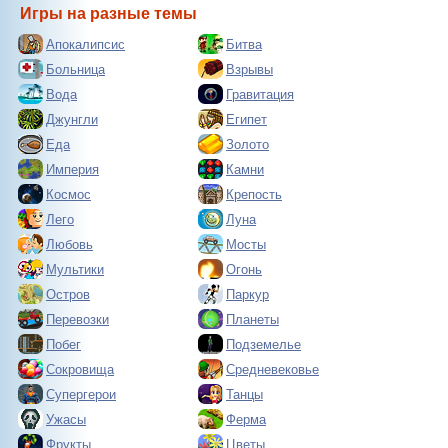
Игры на разные темы
Апокалипсис
Битва
Больница
Взрывы
Вода
Гравитация
Джунгли
Египет
Еда
Золото
Империя
Камни
Космос
Крепость
Лего
Луна
Любовь
Мосты
Мультики
Огонь
Остров
Паркур
Перевозки
Планеты
Побег
Подземелье
Сокровища
Средневековье
Супергерои
Танцы
Ужасы
Ферма
Фрукты
Цветы