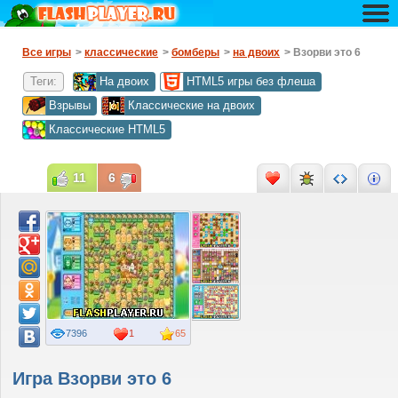
Все игры
>
классические
>
бомберы
>
на двоих
> Взорви это 6
Теги:
На двоих
HTML5 игры без флеша
Взрывы
Классические на двоих
Классические HTML5
11
6
7396
1
65
Игра Взорви это 6