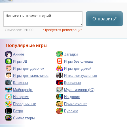
Отправить*
Символов:
0/1000
*Требуется регистрация
Популярные игры
Аниме
Загадки
Игры 3Д
Игры без флеша
Игры для девочек
Игры для детей
Игры для мальчиков
Интеллектуальные
Кликеры
Кровавые
Майнкрафт
Мультиплеер (IO)
На время
На двоих
Праздничные
Приключения
Ретро
Русские
Симуляторы