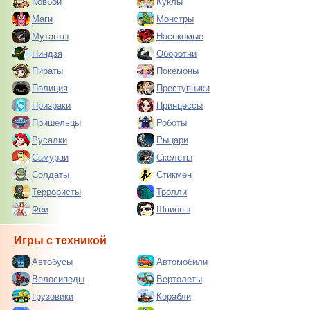
Ковбои
Куклы
Маги
Монстры
Мутанты
Насекомые
Ниндзя
Оборотни
Пираты
Покемоны
Полиция
Преступники
Призраки
Принцессы
Пришельцы
Роботы
Русалки
Рыцари
Самураи
Скелеты
Солдаты
Стикмен
Террористы
Тролли
Феи
Шпионы
Игры с техникой
Автобусы
Автомобили
Велосипеды
Вертолеты
Грузовики
Корабли