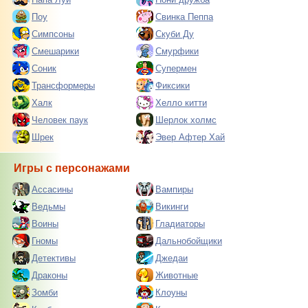
Поу
Свинка Пеппа
Симпсоны
Скуби Ду
Смешарики
Смурфики
Соник
Супермен
Трансформеры
Фиксики
Халк
Хелло китти
Человек паук
Шерлок холмс
Шрек
Эвер Афтер Хай
Игры с персонажами
Ассасины
Вампиры
Ведьмы
Викинги
Воины
Гладиаторы
Гномы
Дальнобойщики
Детективы
Джедаи
Драконы
Животные
Зомби
Клоуны