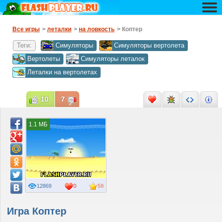
Все игры
>
леталки
>
на ловкость
> Коптер
Теги:
Симуляторы
Симуляторы вертолета
Вертолеты
Симуляторы леталок
Леталки на вертолетах
10
7
1.1 МБ
12869
0
59
Игра Коптер