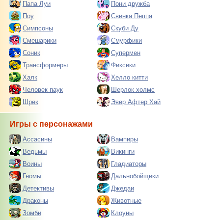
Папа Луи
Пони дружба
Поу
Свинка Пеппа
Симпсоны
Скуби Ду
Смешарики
Смурфики
Соник
Супермен
Трансформеры
Фиксики
Халк
Хелло китти
Человек паук
Шерлок холмс
Шрек
Эвер Афтер Хай
Игры с персонажами
Ассасины
Вампиры
Ведьмы
Викинги
Воины
Гладиаторы
Гномы
Дальнобойщики
Детективы
Джедаи
Драконы
Животные
Зомби
Клоуны