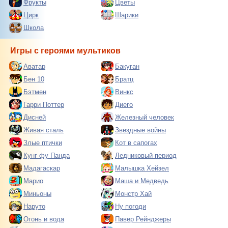
Фрукты
Цветы
Цирк
Шарики
Школа
Игры с героями мультиков
Аватар
Бакуган
Бен 10
Братц
Бэтмен
Винкс
Гарри Поттер
Диего
Дисней
Железный человек
Живая сталь
Звездные войны
Злые птички
Кот в сапогах
Кунг фу Панда
Ледниковый период
Мадагаскар
Малышка Хейзел
Марио
Маша и Медведь
Миньоны
Монстр Хай
Наруто
Ну погоди
Огонь и вода
Павер Рейнджеры