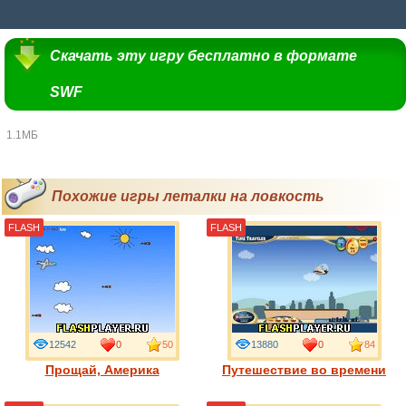
Скачать эту игру бесплатно в формате
SWF
1.1МБ
Похожие игры леталки на ловкость
FLASH
FLASH
12542
0
50
13880
0
84
Прощай, Америка
Путешествие во времени