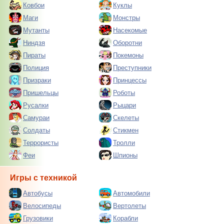
Ковбои
Куклы
Маги
Монстры
Мутанты
Насекомые
Ниндзя
Оборотни
Пираты
Покемоны
Полиция
Преступники
Призраки
Принцессы
Пришельцы
Роботы
Русалки
Рыцари
Самураи
Скелеты
Солдаты
Стикмен
Террористы
Тролли
Феи
Шпионы
Игры с техникой
Автобусы
Автомобили
Велосипеды
Вертолеты
Грузовики
Корабли