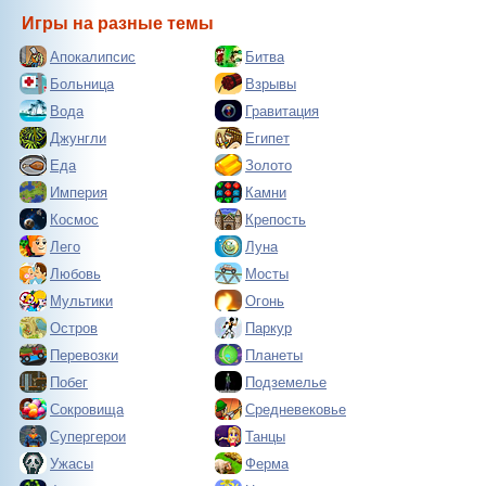
Игры на разные темы
Апокалипсис
Битва
Больница
Взрывы
Вода
Гравитация
Джунгли
Египет
Еда
Золото
Империя
Камни
Космос
Крепость
Лего
Луна
Любовь
Мосты
Мультики
Огонь
Остров
Паркур
Перевозки
Планеты
Побег
Подземелье
Сокровища
Средневековье
Супергерои
Танцы
Ужасы
Ферма