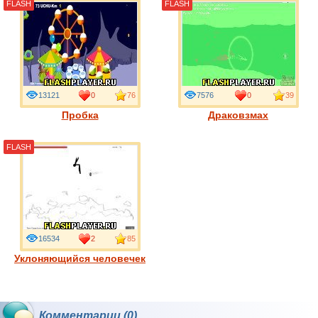
FLASH
FLASH
13121
0
76
7576
0
39
Пробка
Драковзмах
FLASH
16534
2
85
Уклоняющийся человечек
Комментарии (0)