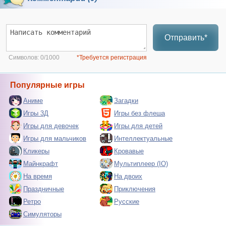
Отправить*
Символов:
0/1000
*Требуется регистрация
Популярные игры
Аниме
Загадки
Игры 3Д
Игры без флеша
Игры для девочек
Игры для детей
Игры для мальчиков
Интеллектуальные
Кликеры
Кровавые
Майнкрафт
Мультиплеер (IO)
На время
На двоих
Праздничные
Приключения
Ретро
Русские
Симуляторы