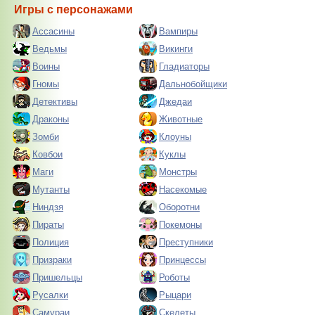
Игры с персонажами
Ассасины
Вампиры
Ведьмы
Викинги
Воины
Гладиаторы
Гномы
Дальнобойщики
Детективы
Джедаи
Драконы
Животные
Зомби
Клоуны
Ковбои
Куклы
Маги
Монстры
Мутанты
Насекомые
Ниндзя
Оборотни
Пираты
Покемоны
Полиция
Преступники
Призраки
Принцессы
Пришельцы
Роботы
Русалки
Рыцари
Самураи
Скелеты