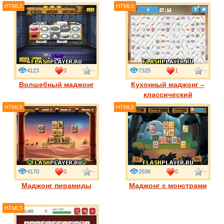
HTML5
HTML5
4123
0
--
7325
1
--
Волшебный маджонг
Кухонный маджонг –
классический
HTML5
HTML5
4170
0
--
2598
0
--
Маджонг пирамиды
Маджонг с монстрами
HTML5