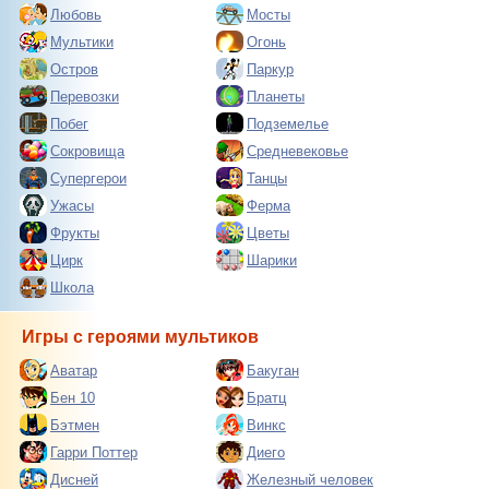
Любовь
Мосты
Мультики
Огонь
Остров
Паркур
Перевозки
Планеты
Побег
Подземелье
Сокровища
Средневековье
Супергерои
Танцы
Ужасы
Ферма
Фрукты
Цветы
Цирк
Шарики
Школа
Игры с героями мультиков
Аватар
Бакуган
Бен 10
Братц
Бэтмен
Винкс
Гарри Поттер
Диего
Дисней
Железный человек