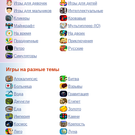
Игры для девочек
Игры для детей
Игры для мальчиков
Интеллектуальные
Кликеры
Кровавые
Майнкрафт
Мультиплеер (IO)
На время
На двоих
Праздничные
Приключения
Ретро
Русские
Симуляторы
Игры на разные темы
Апокалипсис
Битва
Больница
Взрывы
Вода
Гравитация
Джунгли
Египет
Еда
Золото
Империя
Камни
Космос
Крепость
Лего
Луна