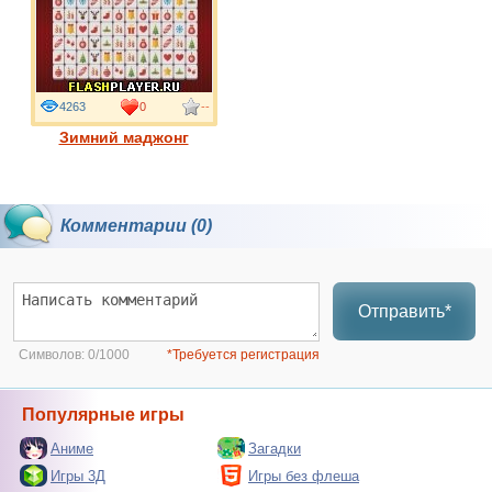
4263
0
--
Зимний маджонг
Комментарии (0)
Отправить*
Символов:
0/1000
*Требуется регистрация
Популярные игры
Аниме
Загадки
Игры 3Д
Игры без флеша