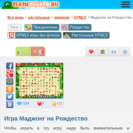
Все игры
>
настольные
>
маджонг
>
HTML5
> Маджонг на Рождество
Теги:
Праздничные
Рождество
HTML5 игры без флеша
Настольные HTML5
5
0
7184
0
100
Игра Маджонг на Рождество
Чтобы играть в эту игру, надо быть внимательным и