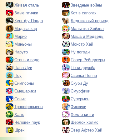
Живая сталь
Звездные войны
Злые птички
Кот в сапогах
Кунг фу Панда
Ледниковый период
Мадагаскар
Малышка Хейзел
Марио
Маша и Медведь
Миньоны
Монстр Хай
Наруто
Ну погоди
Огонь и вода
Павер Рейнджеры
Папа Луи
Пони дружба
Поу
Свинка Пеппа
Симпсоны
Скуби Ду
Смешарики
Смурфики
Соник
Супермен
Трансформеры
Фиксики
Халк
Хелло китти
Человек паук
Шерлок холмс
Шрек
Эвер Афтер Хай