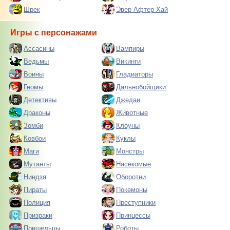
Шрек
Эвер Афтер Хай
Игры с персонажами
Ассасины
Вампиры
Ведьмы
Викинги
Воины
Гладиаторы
Гномы
Дальнобойщики
Детективы
Джедаи
Драконы
Животные
Зомби
Клоуны
Ковбои
Куклы
Маги
Монстры
Мутанты
Насекомые
Ниндзя
Оборотни
Пираты
Покемоны
Полиция
Преступники
Призраки
Принцессы
Пришельцы
Роботы