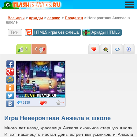
Все игры
>
аркады
>
сервис
>
Продавец
> Невероятная Анжела в
школе
Теги:
HTML5 игры без флеша
Аркады HTML5
3
0
3139
0
--
Игра Невероятная Анжела в школе
Много лет назад красавица Анжела окончила старшую школу.
И вот наконец-то настал день встреч выпускников, и Анжела