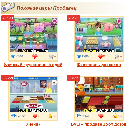
Похожие игры Продавец
FLASH
FLASH
2440
0
--
1995
0
--
Уличный грузовичок с едой
Фестиваль десертов
FLASH
FLASH
17372
1
69
30539
8
96
Ученик
Буш – продавец хот догов