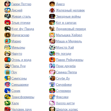
Гарри Поттер
Диего
Дисней
Железный человек
Живая сталь
Звездные войны
Злые птички
Кот в сапогах
Кунг фу Панда
Ледниковый период
Мадагаскар
Малышка Хейзел
Марио
Маша и Медведь
Миньоны
Монстр Хай
Наруто
Ну погоди
Огонь и вода
Павер Рейнджеры
Папа Луи
Пони дружба
Поу
Свинка Пеппа
Симпсоны
Скуби Ду
Смешарики
Смурфики
Соник
Супермен
Трансформеры
Фиксики
Халк
Хелло китти
Человек паук
Шерлок холмс