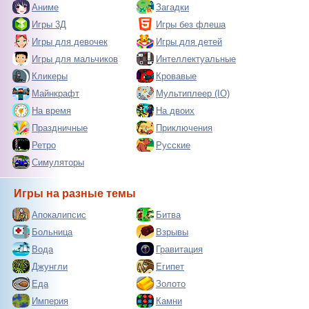
Аниме
Загадки
Игры 3Д
Игры без флеша
Игры для девочек
Игры для детей
Игры для мальчиков
Интеллектуальные
Кликеры
Кровавые
Майнкрафт
Мультиплеер (IO)
На время
На двоих
Праздничные
Приключения
Ретро
Русские
Симуляторы
Игры на разные темы
Апокалипсис
Битва
Больница
Взрывы
Вода
Гравитация
Джунгли
Египет
Еда
Золото
Империя
Камни