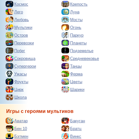
Космос
Крепость
Лего
Луна
Любовь
Мосты
Мультики
Огонь
Остров
Паркур
Перевозки
Планеты
Побег
Подземелье
Сокровища
Средневековье
Супергерои
Танцы
Ужасы
Ферма
Фрукты
Цветы
Цирк
Шарики
Школа
Игры с героями мультиков
Аватар
Бакуган
Бен 10
Братц
Бэтмен
Винкс