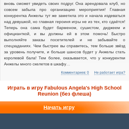
вновь сможет увидеть своих подруг. Она арендовала клуб, но
совсем забыла про организацию мероприятия! Главная
конкурентка Анжелы тут же заметила это и начала издеваться
над девушкой, но главная героиня игры не из тех, кто сдаётся!
Теперь она сама будет барменом, сушистом, диджеем и
официанткой, и вы должны ей в этом помочь! Быстро
выполняйте заказы посетителей и не забывайте о
спецзаданиях. Чем быстрее вы справитесь, тем больше звёзд
за уровень получите, и больше шансов будет у Анжелы стать
королевой бала! Тем более, оказывается, что у конкурентки
Анжелы много скелетов в шкафу…
Комментариев: 0
Не работает игра?
Играть в игру Fabulous Angela's High School
Reunion (без флеша)
Начать игру