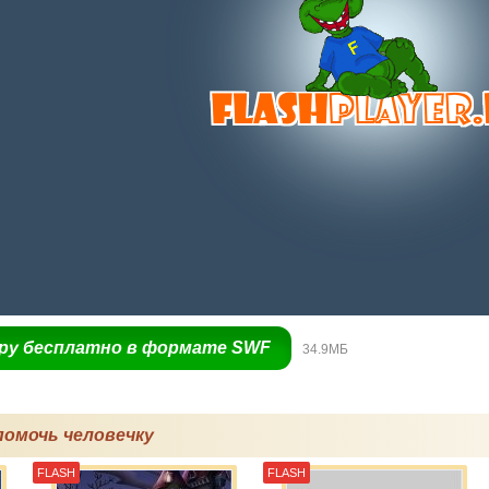
гру бесплатно в формате SWF
34.9МБ
помочь человечку
FLASH
FLASH