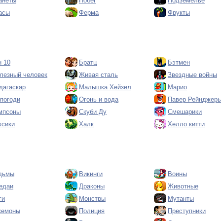
анеты
Побег
Подземелье
асы
Ферма
Фрукты
н 10
Братц
Бэтмен
лезный человек
Живая сталь
Звездные войны
дагаскар
Малышка Хейзел
Марио
 погоди
Огонь и вода
Павер Рейнджер
мпсоны
Скуби Ду
Смешарики
ксики
Халк
Хелло китти
дьмы
Викинги
Воины
едаи
Драконы
Животные
ги
Монстры
Мутанты
кемоны
Полиция
Преступники