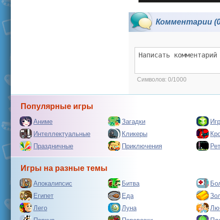
Комментарии (0
Символов:
0/1000
Популярные игры
Аниме
Загадки
Иг
Интеллектуальные
Кликеры
Кр
Праздничные
Приключения
Ре
Игры на разные темы
Апокалипсис
Битва
Бо
Египет
Еда
Зо
Лего
Луна
Лю