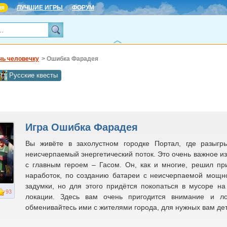
ня
ЛУЧШИЕ ИГРЫ
ФОРУМ
чь человечку
> Ошибка Фарадея
Русские квесты
Игра Ошибка Фарадея
Вы живёте в захолустном городке Портал, где разыгр
неисчерпаемый энергетический поток. Это очень важное из
с главным героем – Гасом. Он, как и многие, решил пр
наработок, по созданию батареи с неисчерпаемой мощн
задумки, но для этого придётся покопаться в мусоре на
93
локации. Здесь вам очень пригодится внимание и л
обменивайтесь ими с жителями города, для нужных вам де