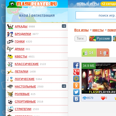
НОВЫЕ ИГРЫ
+2 сегод
вход
|
регистрация
+1
АРКАДЫ
9988
Все игры
>
квесты
>
помо
БРОДИЛКИ
3977
Теги:
Русские
ГОНКИ
4320
ДРАКИ
861
14
1
КВЕСТЫ
4921
КЛАССИЧЕСКИЕ
2122
34.9 МБ
ЛЕТАЛКИ
1408
ЛОГИЧЕСКИЕ
5364
+1
НАСТОЛЬНЫЕ
2500
РОЛЕВЫЕ
615
8579
0
СПОРТИВНЫЕ
2018
СТРАТЕГИИ
1533