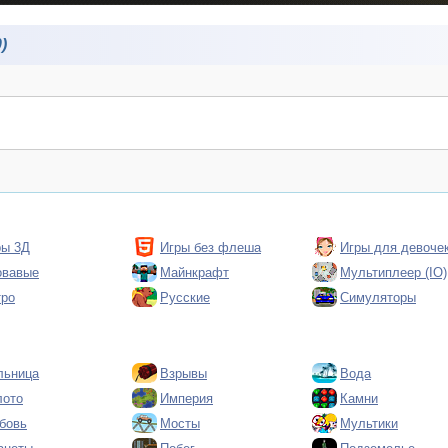
)
ры 3Д
Игры без флеша
Игры для девоче
овавые
Майнкрафт
Мультиплеер (IO)
тро
Русские
Симуляторы
льница
Взрывы
Вода
лото
Империя
Камни
бовь
Мосты
Мультики