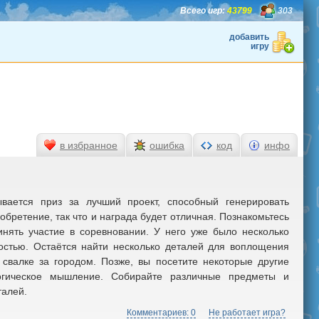
Всего игр:
43799
303
добавить
игру
в избранное
ошибка
код
инфо
ывается приз за лучший проект, способный генерировать
обретение, так что и награда будет отличная. Познакомьтесь
инять участие в соревновании. У него уже было несколько
остью. Остаётся найти несколько деталей для воплощения
 свалке за городом. Позже, вы посетите некоторые другие
огическое мышление. Собирайте различные предметы и
талей.
Комментариев: 0
Не работает игра?