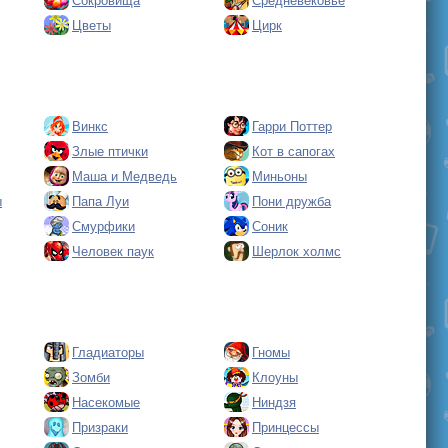
Сокровища
Средневековье
Цветы
Цирк
Винкс
Гарри Поттер
Злые птички
Кот в сапогах
Маша и Медведь
Миньоны
ы
Папа Луи
Пони дружба
Смурфики
Соник
Человек паук
Шерлок холмс
Гладиаторы
Гномы
Зомби
Клоуны
Насекомые
Ниндзя
Призраки
Принцессы