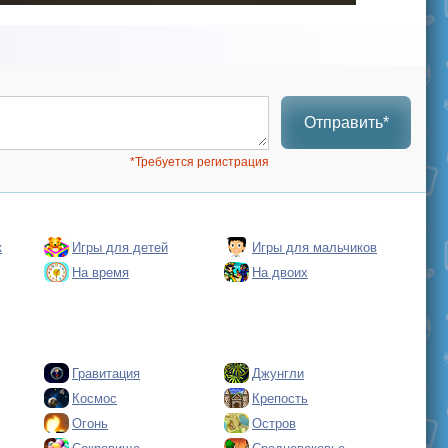
Отправить*
*Требуется регистрация
к
Игры для детей
Игры для мальчиков
На время
На двоих
Гравитация
Джунгли
Космос
Крепость
Огонь
Остров