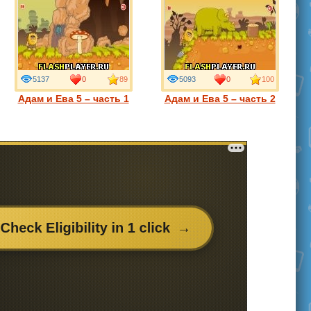
5137
0
89
5093
0
100
Адам и Ева 5 – часть 1
Адам и Ева 5 – часть 2