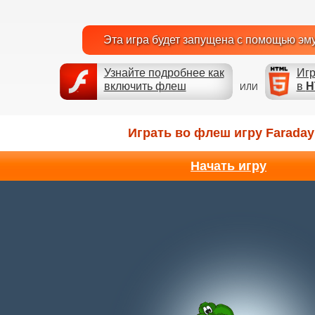
Эта игра будет запущена с помощью эм
Узнайте подробнее как
Игр
включить флеш
в
H
ИЛИ
Играть во флеш игру Faraday
Начать игру