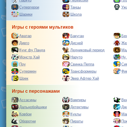
Паркур
Перевозки
Пл
Супергерои
Танцы
Уж
Шарики
Школа
Игры с героями мультиков
Аватар
Бакуган
Бе
Диего
Дисней
Же
Кунг фу Панда
Ледниковый период
Ма
Монстр Хай
Наруто
Ну
Поу
Свинка Пеппа
Си
Супермен
Трансформеры
Фи
Шрек
Эвер Афтер Хай
Игры с персонажами
Ассасины
Вампиры
Ве
Дальнобойщики
Детективы
Дж
Ковбои
Куклы
Ма
Оборотни
Пираты
По