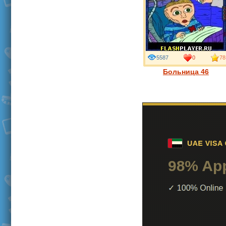
5587
0
78
Больница 46