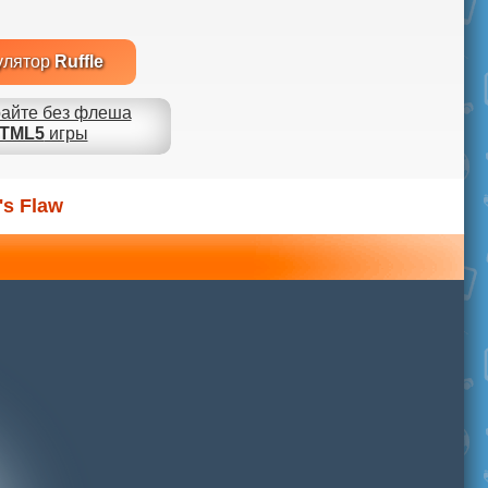
улятор
Ruffle
айте без флеша
TML5
игры
's Flaw