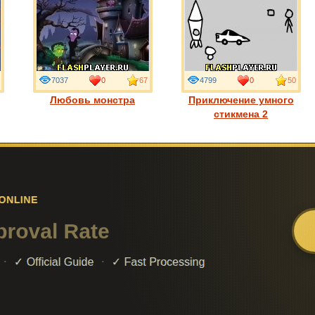
7037
0
67
4799
0
50
Любовь монстра
Приключение умного
стикмена 2