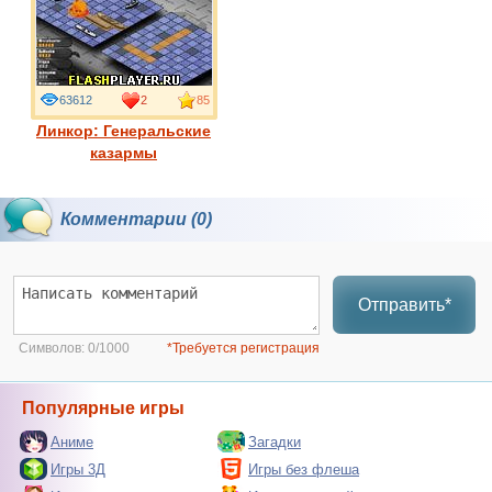
63612
2
85
Линкор: Генеральские
казармы
Комментарии (0)
Отправить*
Символов:
0/1000
*Требуется регистрация
Популярные игры
Аниме
Загадки
Игры 3Д
Игры без флеша