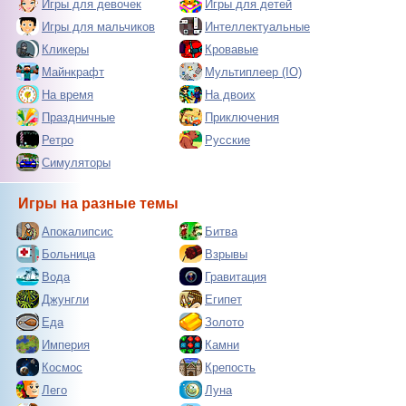
Игры для девочек
Игры для детей
Игры для мальчиков
Интеллектуальные
Кликеры
Кровавые
Майнкрафт
Мультиплеер (IO)
На время
На двоих
Праздничные
Приключения
Ретро
Русские
Симуляторы
Игры на разные темы
Апокалипсис
Битва
Больница
Взрывы
Вода
Гравитация
Джунгли
Египет
Еда
Золото
Империя
Камни
Космос
Крепость
Лего
Луна