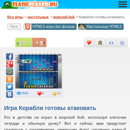
Все игры
>
настольные
>
морской бой
> Корабли готовы атаковать
Теги:
HTML5 игры без флеша
Настольные HTML5
18
4
3565
0
82
Игра Корабли готовы атаковать
Кто в детстве не играл в морской бой, используя клеточки
тетради и обычную ручку? Вот и сейчас вам предстоит
сразиться с противником, имеющим флот, численно равный