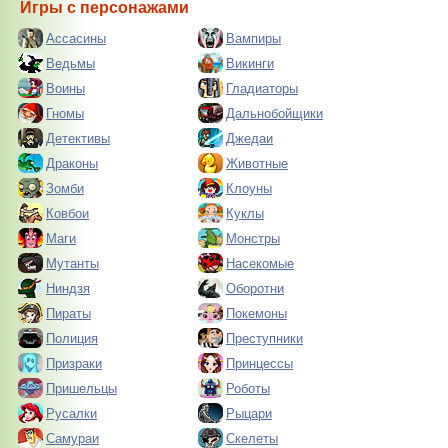
Игры с персонажами
Ассасины
Вампиры
Ведьмы
Викинги
Воины
Гладиаторы
Гномы
Дальнобойщики
Детективы
Джедаи
Драконы
Животные
Зомби
Клоуны
Ковбои
Куклы
Маги
Монстры
Мутанты
Насекомые
Ниндзя
Оборотни
Пираты
Покемоны
Полиция
Преступники
Призраки
Принцессы
Пришельцы
Роботы
Русалки
Рыцари
Самураи
Скелеты