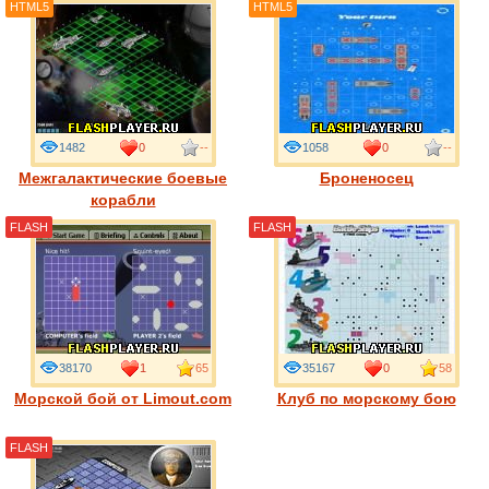
HTML5
HTML5
1482
0
--
1058
0
--
Межгалактические боевые
Броненосец
корабли
FLASH
FLASH
38170
1
65
35167
0
58
Морской бой от Limout.com
Клуб по морскому бою
FLASH