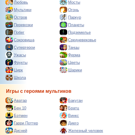
Любовь
Мосты
Мультики
Огонь
Остров
Паркур
Перевозки
Планеты
Побег
Подземелье
Сокровища
Средневековье
Супергерои
Танцы
Ужасы
Ферма
Фрукты
Цветы
Цирк
Шарики
Школа
Игры с героями мультиков
Аватар
Бакуган
Бен 10
Братц
Бэтмен
Винкс
Гарри Поттер
Диего
Дисней
Железный человек