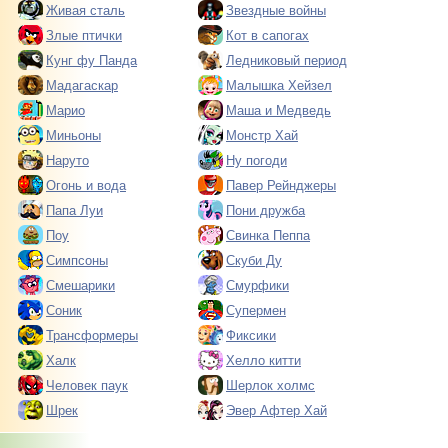
Живая сталь
Звездные войны
Злые птички
Кот в сапогах
Кунг фу Панда
Ледниковый период
Мадагаскар
Малышка Хейзел
Марио
Маша и Медведь
Миньоны
Монстр Хай
Наруто
Ну погоди
Огонь и вода
Павер Рейнджеры
Папа Луи
Пони дружба
Поу
Свинка Пеппа
Симпсоны
Скуби Ду
Смешарики
Смурфики
Соник
Супермен
Трансформеры
Фиксики
Халк
Хелло китти
Человек паук
Шерлок холмс
Шрек
Эвер Афтер Хай