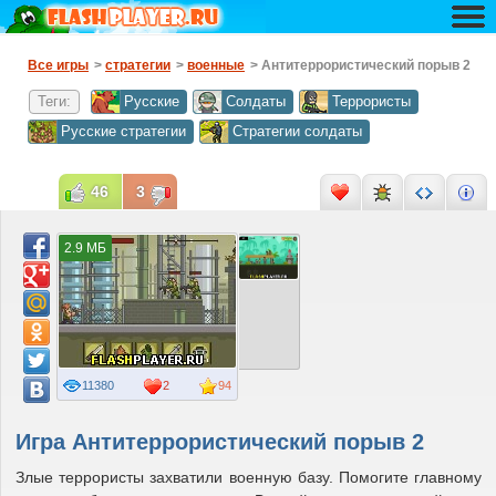
Все игры
>
стратегии
>
военные
> Антитеррористический порыв 2
Теги:
Русские
Солдаты
Террористы
Русские стратегии
Стратегии солдаты
46
3
2.9 МБ
11380
2
94
Игра Антитеррористический порыв 2
Злые террористы захватили военную базу. Помогите главному