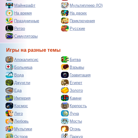
Майнкрафт
Мультиплеер (IO)
На время
На двоих
Праздничные
Приключения
Ретро
Русские
Симуляторы
Игры на разные темы
Апокалипсис
Битва
Больница
Взрывы
Вода
Гравитация
Джунгли
Египет
Еда
Золото
Империя
Камни
Космос
Крепость
Лего
Луна
Любовь
Мосты
Мультики
Огонь
Остров
Паркур