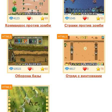
4123
1
69
5345
0
50
Коммандос против зомби
Стражи против зомби
HTML5
HTML5
10515
1
60
4817
0
78
Оборона базы
Отряд с винтовками
HTML5