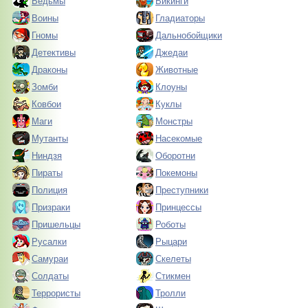
Ведьмы
Викинги
Воины
Гладиаторы
Гномы
Дальнобойщики
Детективы
Джедаи
Драконы
Животные
Зомби
Клоуны
Ковбои
Куклы
Маги
Монстры
Мутанты
Насекомые
Ниндзя
Оборотни
Пираты
Покемоны
Полиция
Преступники
Призраки
Принцессы
Пришельцы
Роботы
Русалки
Рыцари
Самураи
Скелеты
Солдаты
Стикмен
Террористы
Тролли