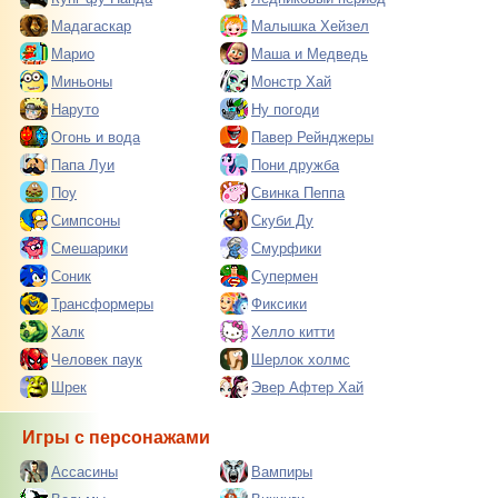
Мадагаскар
Малышка Хейзел
Марио
Маша и Медведь
Миньоны
Монстр Хай
Наруто
Ну погоди
Огонь и вода
Павер Рейнджеры
Папа Луи
Пони дружба
Поу
Свинка Пеппа
Симпсоны
Скуби Ду
Смешарики
Смурфики
Соник
Супермен
Трансформеры
Фиксики
Халк
Хелло китти
Человек паук
Шерлок холмс
Шрек
Эвер Афтер Хай
Игры с персонажами
Ассасины
Вампиры