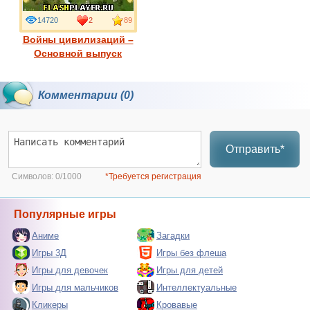
14720
2
89
Войны цивилизаций –
Основной выпуск
Комментарии (0)
Отправить*
Символов:
0/1000
*Требуется регистрация
Популярные игры
Аниме
Загадки
Игры 3Д
Игры без флеша
Игры для девочек
Игры для детей
Игры для мальчиков
Интеллектуальные
Кликеры
Кровавые