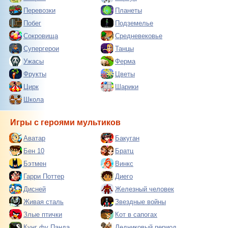
Перевозки
Планеты
Побег
Подземелье
Сокровища
Средневековье
Супергерои
Танцы
Ужасы
Ферма
Фрукты
Цветы
Цирк
Шарики
Школа
Игры с героями мультиков
Аватар
Бакуган
Бен 10
Братц
Бэтмен
Винкс
Гарри Поттер
Диего
Дисней
Железный человек
Живая сталь
Звездные войны
Злые птички
Кот в сапогах
Кунг фу Панда
Ледниковый период