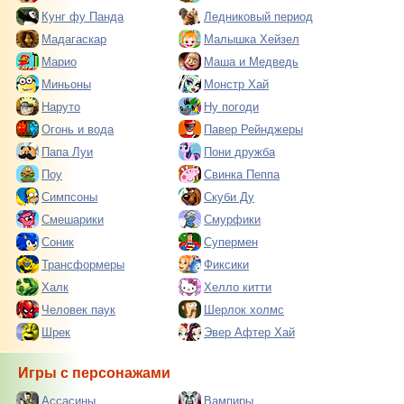
Кунг фу Панда
Ледниковый период
Мадагаскар
Малышка Хейзел
Марио
Маша и Медведь
Миньоны
Монстр Хай
Наруто
Ну погоди
Огонь и вода
Павер Рейнджеры
Папа Луи
Пони дружба
Поу
Свинка Пеппа
Симпсоны
Скуби Ду
Смешарики
Смурфики
Соник
Супермен
Трансформеры
Фиксики
Халк
Хелло китти
Человек паук
Шерлок холмс
Шрек
Эвер Афтер Хай
Игры с персонажами
Ассасины
Вампиры