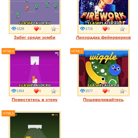
1528
0
--
1715
0
--
Забег среди зомби
Лихорадка фейерверков
HTML5
HTML5
1354
0
--
1577
0
--
Поместитесь в стену
Пошевеливайтесь
HTML5