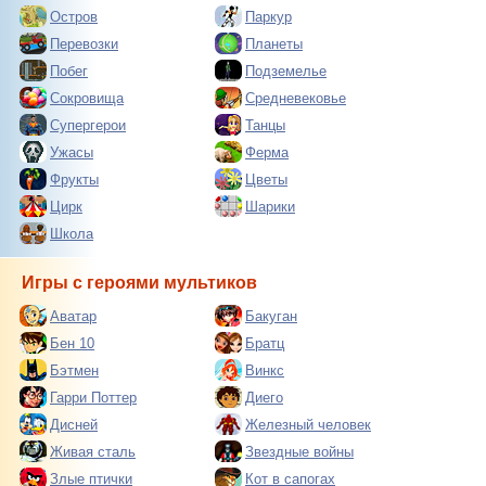
Остров
Паркур
Перевозки
Планеты
Побег
Подземелье
Сокровища
Средневековье
Супергерои
Танцы
Ужасы
Ферма
Фрукты
Цветы
Цирк
Шарики
Школа
Игры с героями мультиков
Аватар
Бакуган
Бен 10
Братц
Бэтмен
Винкс
Гарри Поттер
Диего
Дисней
Железный человек
Живая сталь
Звездные войны
Злые птички
Кот в сапогах