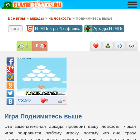
Все игры
>
аркады
>
на ловкость
> Поднимитесь выше
Теги:
HTML5 игры без флеша
Аркады HTML5
1
0
1546
0
--
Игра Поднимитесь выше
Эта замечательная аркада проверит вашу ловкость. Яркая
игра понравится любому игроку, потому что она сразу
затягивает и заставляет продолжать игру и ставить новые