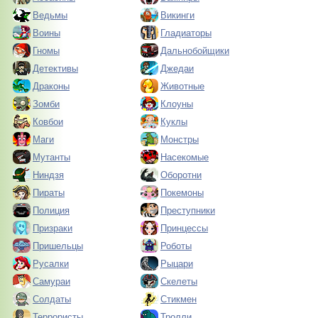
Ведьмы
Викинги
Воины
Гладиаторы
Гномы
Дальнобойщики
Детективы
Джедаи
Драконы
Животные
Зомби
Клоуны
Ковбои
Куклы
Маги
Монстры
Мутанты
Насекомые
Ниндзя
Оборотни
Пираты
Покемоны
Полиция
Преступники
Призраки
Принцессы
Пришельцы
Роботы
Русалки
Рыцари
Самураи
Скелеты
Солдаты
Стикмен
Террористы
Тролли