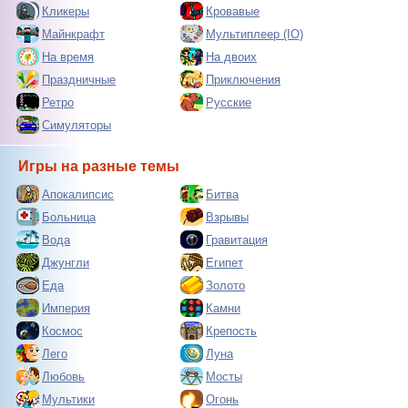
Кликеры
Кровавые
Майнкрафт
Мультиплеер (IO)
На время
На двоих
Праздничные
Приключения
Ретро
Русские
Симуляторы
Игры на разные темы
Апокалипсис
Битва
Больница
Взрывы
Вода
Гравитация
Джунгли
Египет
Еда
Золото
Империя
Камни
Космос
Крепость
Лего
Луна
Любовь
Мосты
Мультики
Огонь