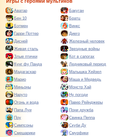
Игры с героями мультиков
Аватар
Бакуган
Бен 10
Братц
Бэтмен
Винкс
Гарри Поттер
Диего
Дисней
Железный человек
Живая сталь
Звездные войны
Злые птички
Кот в сапогах
Кунг фу Панда
Ледниковый период
Мадагаскар
Малышка Хейзел
Марио
Маша и Медведь
Миньоны
Монстр Хай
Наруто
Ну погоди
Огонь и вода
Павер Рейнджеры
Папа Луи
Пони дружба
Поу
Свинка Пеппа
Симпсоны
Скуби Ду
Смешарики
Смурфики