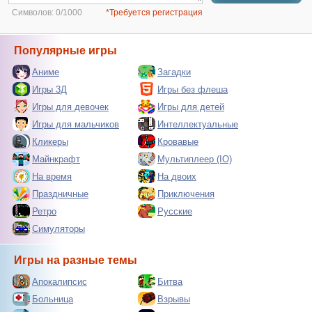
Символов:
0/1000
*Требуется регистрация
Популярные игры
Аниме
Загадки
Игры 3Д
Игры без флеша
Игры для девочек
Игры для детей
Игры для мальчиков
Интеллектуальные
Кликеры
Кровавые
Майнкрафт
Мультиплеер (IO)
На время
На двоих
Праздничные
Приключения
Ретро
Русские
Симуляторы
Игры на разные темы
Апокалипсис
Битва
Больница
Взрывы