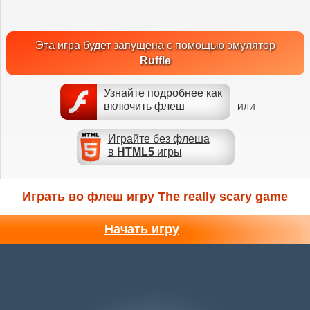
Эта игра будет запущена с помощью эмулятор
Ruffle
Узнайте подробнее как
включить флеш
ИЛИ
Играйте без флеша
в
HTML5
игры
Играть во флеш игру The really scary game
Начать игру