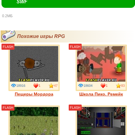
SWF
0.2МБ
Похожие игры RPG
FLASH
FLASH
18916
1
47
18604
1
83
Пещеры Мордора
Школа Пико. Ремейк
FLASH
FLASH