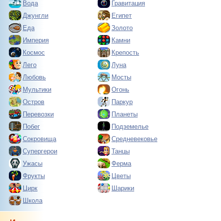
Вода
Гравитация
Джунгли
Египет
Еда
Золото
Империя
Камни
Космос
Крепость
Лего
Луна
Любовь
Мосты
Мультики
Огонь
Остров
Паркур
Перевозки
Планеты
Побег
Подземелье
Сокровища
Средневековье
Супергерои
Танцы
Ужасы
Ферма
Фрукты
Цветы
Цирк
Шарики
Школа