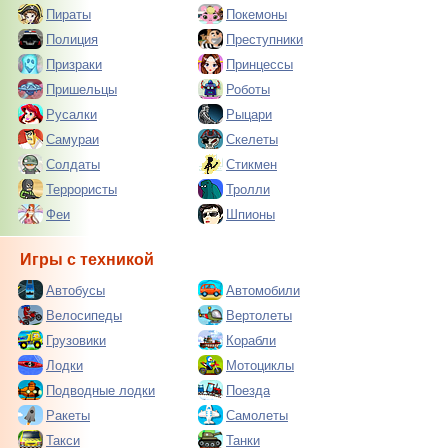
Пираты
Покемоны
Полиция
Преступники
Призраки
Принцессы
Пришельцы
Роботы
Русалки
Рыцари
Самураи
Скелеты
Солдаты
Стикмен
Террористы
Тролли
Феи
Шпионы
Игры с техникой
Автобусы
Автомобили
Велосипеды
Вертолеты
Грузовики
Корабли
Лодки
Мотоциклы
Подводные лодки
Поезда
Ракеты
Самолеты
Такси
Танки