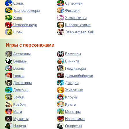
Соник
Супермен
Трансформеры
Фиксики
Халк
Хелло китти
Человек паук
Шерлок холмс
Шрек
Эвер Афтер Хай
Игры с персонажами
Ассасины
Вампиры
Ведьмы
Викинги
Воины
Гладиаторы
Гномы
Дальнобойщики
Детективы
Джедаи
Драконы
Животные
Зомби
Клоуны
Ковбои
Куклы
Маги
Монстры
Мутанты
Насекомые
Ниндзя
Оборотни