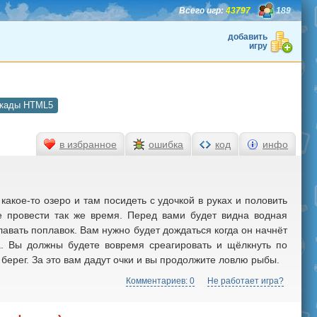
Всего игр:
43797
189
добавить
игру
кады HTML5
в избранное
ошибка
код
инфо
какое-то озеро и там посидеть с удочкой в руках и половить
е провести так же время. Перед вами будет видна водная
лавать поплавок. Вам нужно будет дождаться когда он начнёт
ба. Вы должны будете вовремя среагировать и щёлкнуть по
 берег. За это вам дадут очки и вы продолжите ловлю рыбы.
Комментариев: 0
Не работает игра?