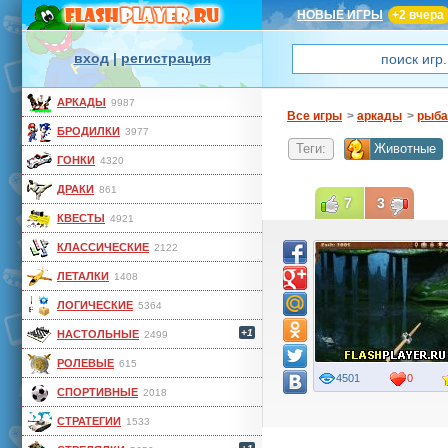
НОВЫЕ ИГРЫ
+2 вчера
вход
|
регистрация
АРКАДЫ
9987
Все игры
>
аркады
>
рыба
БРОДИЛКИ
3977
Теги:
Животные
ГОНКИ
4320
ДРАКИ
861
7
3
КВЕСТЫ
4921
КЛАССИЧЕСКИЕ
2122
ЛЕТАЛКИ
1408
ЛОГИЧЕСКИЕ
5364
+1
НАСТОЛЬНЫЕ
2499
РОЛЕВЫЕ
615
4501
0
СПОРТИВНЫЕ
2018
СТРАТЕГИИ
1533