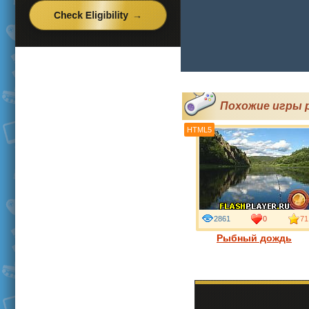
Похожие игры р
HTML5
2861
0
71
Рыбный дождь