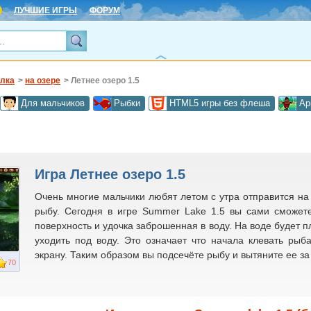
ЛУЧШИЕ ИГРЫ
ФОРУМ
лка
>
на озере
> Летнее озеро 1.5
Для мальчиков
Рыбки
HTML5 игры без флеша
Ар
Игра Летнее озеро 1.5
Очень многие мальчики любят летом с утра отправится на 
рыбу. Сегодня в игре Summer Lake 1.5 вы сами сможет
поверхность и удочка заброшенная в воду. На воде будет п
уходить под воду. Это означает что начала клевать ры
экрану. Таким образом вы подсечёте рыбу и вытяните ее за
70