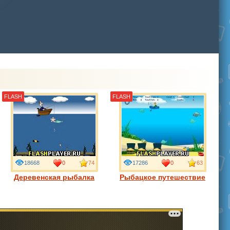
FLASH
FLASH
18668
0
74
17286
0
63
Деревенская рыбалка
Рыбацкое путешествие