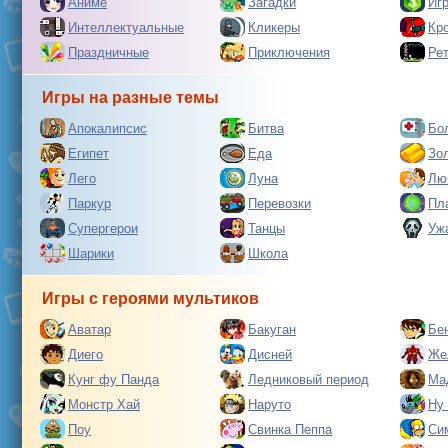
Аниме
Загадки
Иг
Интеллектуальные
Кликеры
Кр
Праздничные
Приключения
Ре
Игры на разные темы
Апокалипсис
Битва
Бо
Египет
Еда
Зо
Лего
Луна
Лю
Паркур
Перевозки
Пл
Супергерои
Танцы
Уж
Шарики
Школа
Игры с героями мультиков
Аватар
Бакуган
Бе
Диего
Дисней
Же
Кунг фу Панда
Ледниковый период
Ма
Монстр Хай
Наруто
Ну
Поу
Свинка Пеппа
Си