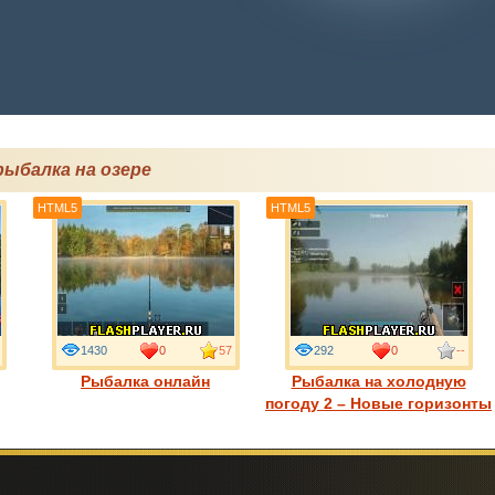
ыбалка на озере
HTML5
HTML5
1430
0
57
292
0
--
Рыбалка онлайн
Рыбалка на холодную
погоду 2 – Новые горизонты