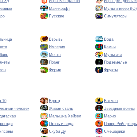
ры 3Д
Игры без флеша
Игры для девоче
овавые
Майнкрафт
Мультиплеер (IO)
тро
Русские
Симуляторы
льница
Взрывы
Вода
лото
Империя
Камни
бовь
Мосты
Мультики
анеты
Побег
Подземелье
асы
Ферма
Фрукты
н 10
Братц
Бэтмен
лезный человек
Живая сталь
Звездные войны
дагаскар
Малышка Хейзел
Марио
 погоди
Огонь и вода
Павер Рейнджер
мпсоны
Скуби Ду
Смешарики