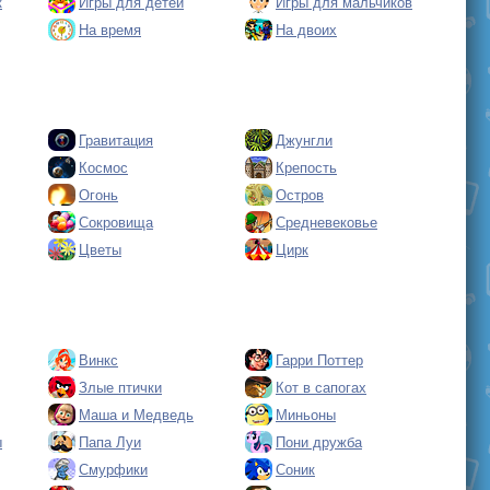
к
Игры для детей
Игры для мальчиков
На время
На двоих
Гравитация
Джунгли
Космос
Крепость
Огонь
Остров
Сокровища
Средневековье
Цветы
Цирк
Винкс
Гарри Поттер
Злые птички
Кот в сапогах
Маша и Медведь
Миньоны
ы
Папа Луи
Пони дружба
Смурфики
Соник