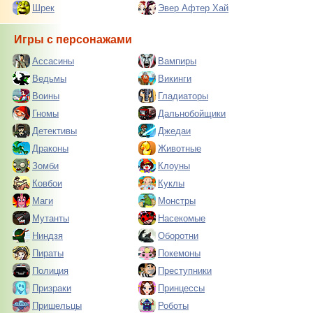
Шрек
Эвер Афтер Хай
Игры с персонажами
Ассасины
Вампиры
Ведьмы
Викинги
Воины
Гладиаторы
Гномы
Дальнобойщики
Детективы
Джедаи
Драконы
Животные
Зомби
Клоуны
Ковбои
Куклы
Маги
Монстры
Мутанты
Насекомые
Ниндзя
Оборотни
Пираты
Покемоны
Полиция
Преступники
Призраки
Принцессы
Пришельцы
Роботы