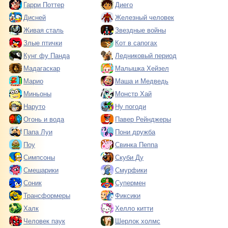
Гарри Поттер
Диего
Дисней
Железный человек
Живая сталь
Звездные войны
Злые птички
Кот в сапогах
Кунг фу Панда
Ледниковый период
Мадагаскар
Малышка Хейзел
Марио
Маша и Медведь
Миньоны
Монстр Хай
Наруто
Ну погоди
Огонь и вода
Павер Рейнджеры
Папа Луи
Пони дружба
Поу
Свинка Пеппа
Симпсоны
Скуби Ду
Смешарики
Смурфики
Соник
Супермен
Трансформеры
Фиксики
Халк
Хелло китти
Человек паук
Шерлок холмс