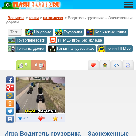
Все игры
>
гонки
>
на камазах
> Водитель грузовика – Заснеженные
дороги
Теги:
На двоих
Грузовики
Кольцевые гонки
Грузоперевозки
HTML5 игры без флеша
Гонки на двоих
Гонки на грузовиках
Гонки HTML5
5
0
2871
0
100
Игра Водитель грузовика – Заснеженные