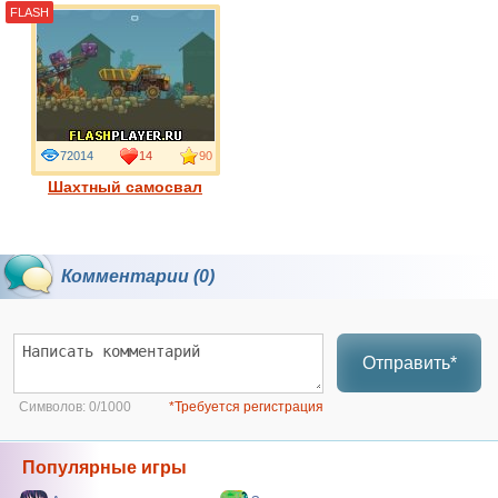
FLASH
72014
14
90
Шахтный самосвал
Комментарии (0)
Отправить*
Символов:
0/1000
*Требуется регистрация
Популярные игры