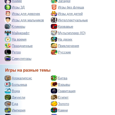
Аниме
Загадки
Игры 3Д
Игры без флеша
Игры для девочек
Игры для детей
Игры для мальчиков
Интеллектуальные
Кликеры
Кровавые
Майнкрафт
Мультиплеер (IO)
На время
На двоих
Праздничные
Приключения
Ретро
Русские
Симуляторы
Игры на разные темы
Апокалипсис
Битва
Больница
Взрывы
Вода
Гравитация
Джунгли
Египет
Еда
Золото
Империя
Камни