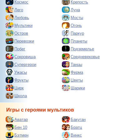
Космос
Крепость
Лего
Луна
Любовь
Мосты
Мультики
Огонь
Остров
Паркур
Перевозки
Планеты
Побег
Подземелье
Сокровища
Средневековье
Супергерои
Танцы
Ужасы
Ферма
Фрукты
Цветы
Цирк
Шарики
Школа
Игры с героями мультиков
Аватар
Бакуган
Бен 10
Братц
Бэтмен
Винкс