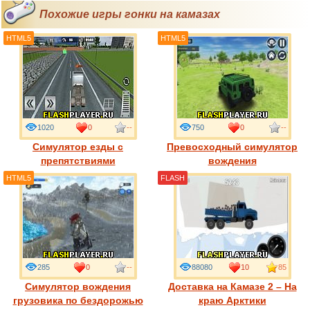
Похожие игры гонки на камазах
HTML5
HTML5
1020
0
--
750
0
--
Симулятор езды с
Превосходный симулятор
препятствиями
вождения
HTML5
FLASH
285
0
--
88080
10
85
Симулятор вождения
Доставка на Камазе 2 – На
грузовика по бездорожью
краю Арктики