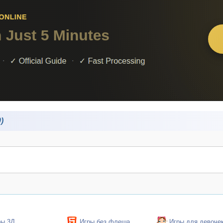
)
ры 3Д
Игры без флеша
Игры для девоче