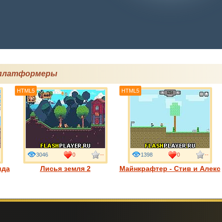
 платформеры
HTML5
HTML5
3046
0
--
1398
0
--
ида
Лисья земля 2
Майнкрафтер - Стив и Алекс