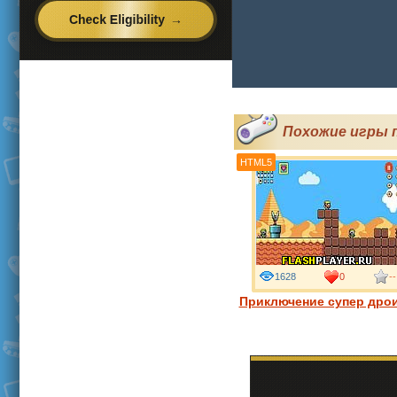
Похожие игры
HTML5
1628
0
--
Приключение супер дро