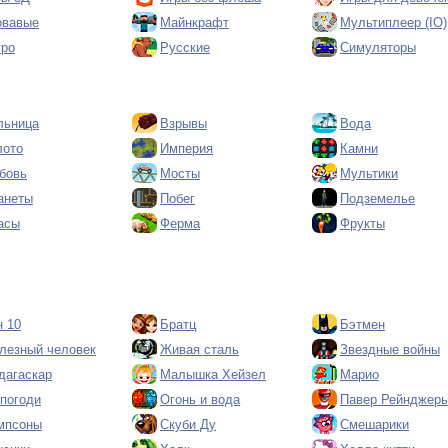
овавые
Майнкрафт
Мультиплеер (IO)
тро
Русские
Симуляторы
льница
Взрывы
Вода
лото
Империя
Камни
бовь
Мосты
Мультики
анеты
Побег
Подземелье
асы
Ферма
Фрукты
н 10
Братц
Бэтмен
лезный человек
Живая сталь
Звездные войны
дагаскар
Малышка Хейзел
Марио
 погоди
Огонь и вода
Павер Рейнджер
мпсоны
Скуби Ду
Смешарики