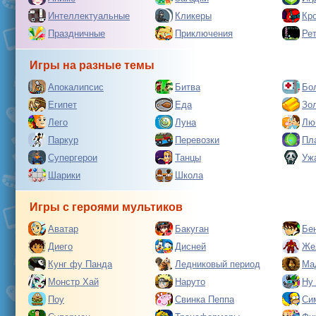
Интеллектуальные
Кликеры
Кр
Праздничные
Приключения
Ре
Игры на разные темы
Апокалипсис
Битва
Бо
Египет
Еда
Зо
Лего
Луна
Лю
Паркур
Перевозки
Пл
Супергерои
Танцы
Уж
Шарики
Школа
Игры с героями мультиков
Аватар
Бакуган
Бе
Диего
Дисней
Же
Кунг фу Панда
Ледниковый период
Ма
Монстр Хай
Наруто
Ну
Поу
Свинка Пеппа
Си