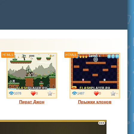
HTML5
HTML5
1078
0
--
1487
0
--
Пират Джон
Прыжки клонов