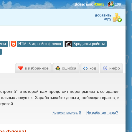
Всего игр:
43805
198
добавить
игру
ием
HTML5 игры без флеша
Бродилки роботы
в избранное
ошибка
код
инфо
 стреляй", в которой вам предстоит перепрыгивать со здания
тельных ловушек. Зарабатывайте деньги, побеждая врагов, и
грозой.
Комментариев: 0
Не работает игра?
без флеша)