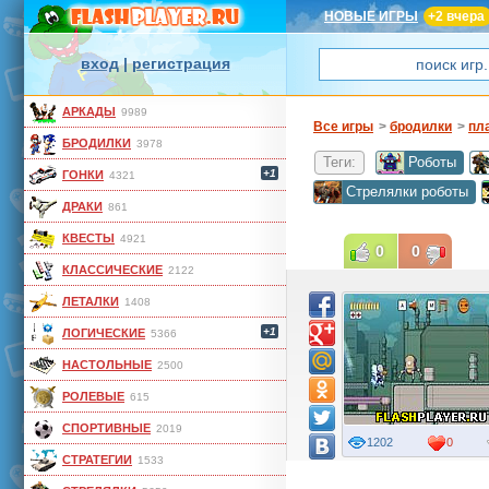
НОВЫЕ ИГРЫ
+2 вчера
вход
|
регистрация
АРКАДЫ
9989
Все игры
>
бродилки
>
пл
БРОДИЛКИ
3978
Теги:
Роботы
+1
ГОНКИ
4321
Стрелялки роботы
ДРАКИ
861
КВЕСТЫ
4921
0
0
КЛАССИЧЕСКИЕ
2122
ЛЕТАЛКИ
1408
+1
ЛОГИЧЕСКИЕ
5366
НАСТОЛЬНЫЕ
2500
РОЛЕВЫЕ
615
СПОРТИВНЫЕ
2019
1202
0
СТРАТЕГИИ
1533