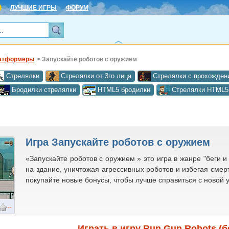
ЛУЧШИЕ ИГРЫ
ФОРУМ
атформеры
> Запускайте роботов с оружием
Стрелялки
Стрелялки от 3го лица
Стрелялки с прохожден
Бродилки стрелялки
HTML5 бродилки
Стрелялки HTML5
Игра Запускайте роботов с оружием
«Запускайте роботов с оружием » это игра в жанре "беги и
на здание, уничтожая агрессивных роботов и избегая смер
покупайте новые бонусы, чтобы лучше справиться с новой у
--
Играть в игру Run Gun Robots (