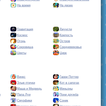
На время
На двоих
Гравитация
Джунгли
Космос
Крепость
Огонь
Остров
Сокровища
Средневековье
Цветы
Цирк
Винкс
Гарри Поттер
Злые птички
Кот в сапогах
Маша и Медведь
Миньоны
ы
Папа Луи
Пони дружба
Смурфики
Соник