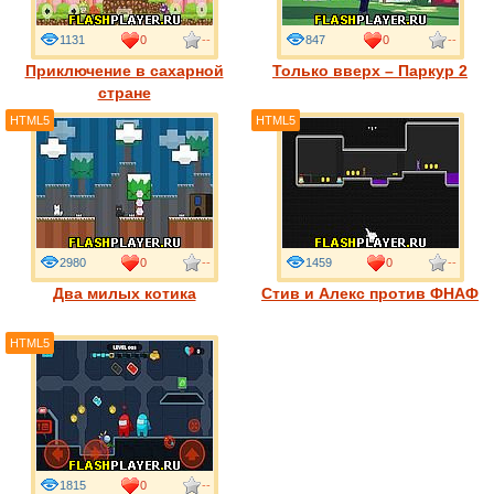
1131
0
--
847
0
--
Приключение в сахарной
Только вверх – Паркур 2
стране
HTML5
HTML5
2980
0
--
1459
0
--
Два милых котика
Стив и Алекс против ФНАФ
HTML5
1815
0
--