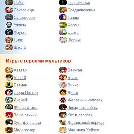
Побег
Подземелье
Сокровища
Средневековье
Супергерои
Танцы
Ужасы
Ферма
Фрукты
Цветы
Цирк
Шарики
Школа
Игры с героями мультиков
Аватар
Бакуган
Бен 10
Братц
Бэтмен
Винкс
Гарри Поттер
Диего
Дисней
Железный человек
Живая сталь
Звездные войны
Злые птички
Кот в сапогах
Кунг фу Панда
Ледниковый период
Мадагаскар
Малышка Хейзел