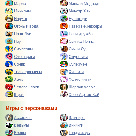
Марио
Маша и Медведь
Миньоны
Монстр Хай
Наруто
Ну погоди
Огонь и вода
Павер Рейнджеры
Папа Луи
Пони дружба
Поу
Свинка Пеппа
Симпсоны
Скуби Ду
Смешарики
Смурфики
Соник
Супермен
Трансформеры
Фиксики
Халк
Хелло китти
Человек паук
Шерлок холмс
Шрек
Эвер Афтер Хай
Игры с персонажами
Ассасины
Вампиры
Ведьмы
Викинги
Воины
Гладиаторы