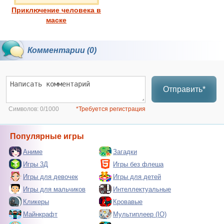
Приключение человека в
маске
Комментарии (0)
Отправить*
Символов:
0/1000
*Требуется регистрация
Популярные игры
Аниме
Загадки
Игры 3Д
Игры без флеша
Игры для девочек
Игры для детей
Игры для мальчиков
Интеллектуальные
Кликеры
Кровавые
Майнкрафт
Мультиплеер (IO)