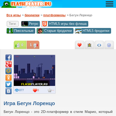
Все игры
>
бродилки
>
платформеры
> Бегун Лоренцо
Теги:
Ретро
HTML5 игры без флеша
Пиксельные
Старые бродилки
HTML5 бродилки
0
1
877
0
--
Игра Бегун Лоренцо
Бегун Лоренцо - это 2D-платформер в стиле Марио, который