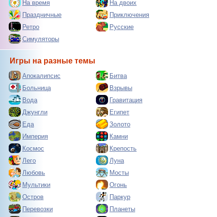
На время
На двоих
Праздничные
Приключения
Ретро
Русские
Симуляторы
Игры на разные темы
Апокалипсис
Битва
Больница
Взрывы
Вода
Гравитация
Джунгли
Египет
Еда
Золото
Империя
Камни
Космос
Крепость
Лего
Луна
Любовь
Мосты
Мультики
Огонь
Остров
Паркур
Перевозки
Планеты