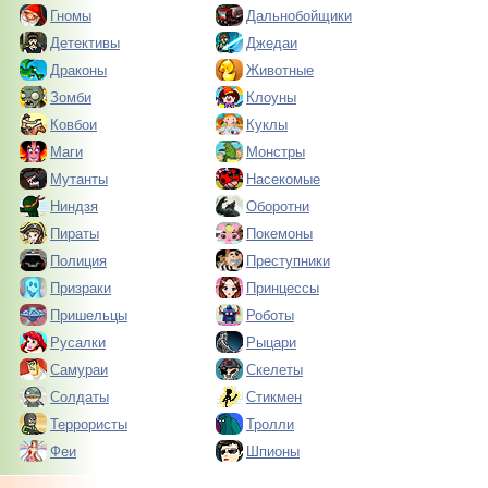
Гномы
Дальнобойщики
Детективы
Джедаи
Драконы
Животные
Зомби
Клоуны
Ковбои
Куклы
Маги
Монстры
Мутанты
Насекомые
Ниндзя
Оборотни
Пираты
Покемоны
Полиция
Преступники
Призраки
Принцессы
Пришельцы
Роботы
Русалки
Рыцари
Самураи
Скелеты
Солдаты
Стикмен
Террористы
Тролли
Феи
Шпионы