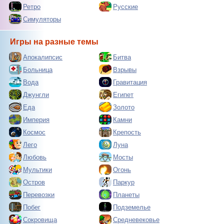
Ретро
Русские
Симуляторы
Игры на разные темы
Апокалипсис
Битва
Больница
Взрывы
Вода
Гравитация
Джунгли
Египет
Еда
Золото
Империя
Камни
Космос
Крепость
Лего
Луна
Любовь
Мосты
Мультики
Огонь
Остров
Паркур
Перевозки
Планеты
Побег
Подземелье
Сокровища
Средневековье