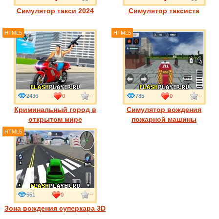
Симулятор такси 2024
Симулятор таксиста
HTML5
HTML5
2436
0
--
785
0
--
Криминальный город в
Симулятор вождения
открытом мире
пожарной машины
HTML5
551
0
--
Зона вождения суперкара 3D