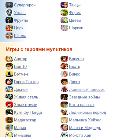
Супергерои
Танцы
Ужасы
Ферма
Фрукты
Цветы
Цирк
Шарики
Школа
Игры с героями мультиков
Аватар
Бакуган
Бен 10
Братц
Бэтмен
Винкс
Гарри Поттер
Диего
Дисней
Железный человек
Живая сталь
Звездные войны
Злые птички
Кот в сапогах
Кунг фу Панда
Ледниковый период
Мадагаскар
Малышка Хейзел
Марио
Маша и Медведь
Миньоны
Монстр Хай