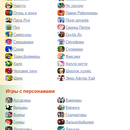
Наруто
Ну погоди
Огонь и вода
Павер Рейнджеры
Папа Луи
Пони дружба
Поу
Свинка Пеппа
Симпсоны
Скуби Ду
Смешарики
Смурфики
Соник
Супермен
Трансформеры
Фиксики
Халк
Хелло китти
Человек паук
Шерлок холмс
Шрек
Эвер Афтер Хай
Игры с персонажами
Ассасины
Вампиры
Ведьмы
Викинги
Воины
Гладиаторы
Гномы
Дальнобойщики
Детективы
Джедаи