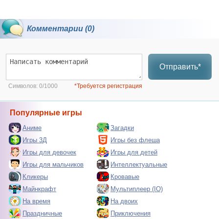
Комментарии (0)
Отправить*
Символов:
0/1000
*Требуется регистрация
Популярные игры
Аниме
Загадки
Игры 3Д
Игры без флеша
Игры для девочек
Игры для детей
Игры для мальчиков
Интеллектуальные
Кликеры
Кровавые
Майнкрафт
Мультиплеер (IO)
На время
На двоих
Праздничные
Приключения