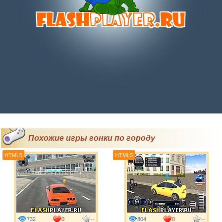
Похожие игры гонки по городу
HTML5
HTML5
732
0
--
804
0
--