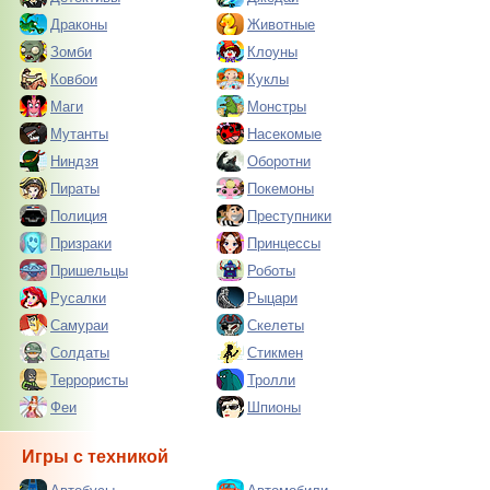
Драконы
Животные
Зомби
Клоуны
Ковбои
Куклы
Маги
Монстры
Мутанты
Насекомые
Ниндзя
Оборотни
Пираты
Покемоны
Полиция
Преступники
Призраки
Принцессы
Пришельцы
Роботы
Русалки
Рыцари
Самураи
Скелеты
Солдаты
Стикмен
Террористы
Тролли
Феи
Шпионы
Игры с техникой