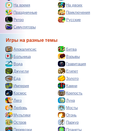
На время
На двоих
Праздничные
Приключения
Ретро
Русские
Симуляторы
Игры на разные темы
Апокалипсис
Битва
Больница
Взрывы
Вода
Гравитация
Джунгли
Египет
Еда
Золото
Империя
Камни
Космос
Крепость
Лего
Луна
Любовь
Мосты
Мультики
Огонь
Остров
Паркур
Перевозки
Планеты