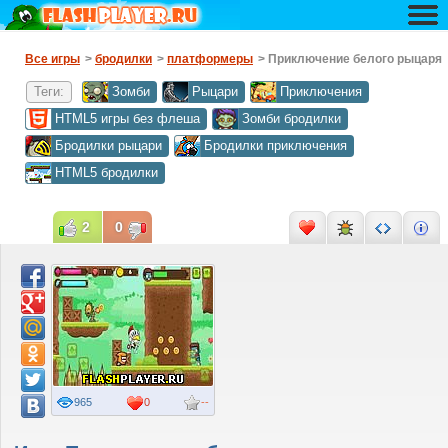
Все игры
>
бродилки
>
платформеры
> Приключение белого рыцаря
Теги:
Зомби
Рыцари
Приключения
HTML5 игры без флеша
Зомби бродилки
Бродилки рыцари
Бродилки приключения
HTML5 бродилки
2
0
965
0
--