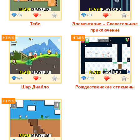
797
0
--
731
0
--
Тебо
Элементарно – Спасательное
приключение
HTML5
HTML5
674
0
--
2532
0
--
Шар Диабло
Рождественские стикмены
HTML5