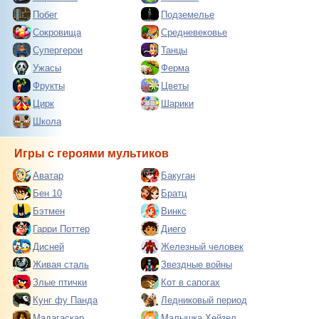
Побег
Подземелье
Сокровища
Средневековье
Супергерои
Танцы
Ужасы
Ферма
Фрукты
Цветы
Цирк
Шарики
Школа
Игры с героями мультиков
Аватар
Бакуган
Бен 10
Братц
Бэтмен
Винкс
Гарри Поттер
Диего
Дисней
Железный человек
Живая сталь
Звездные войны
Злые птички
Кот в сапогах
Кунг фу Панда
Ледниковый период
Мадагаскар
Малышка Хейзел