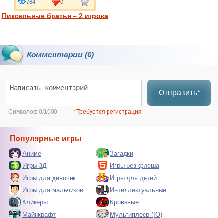
764
0
--
Пиксельные братья – 2 игрока
Комментарии (0)
Отправить*
Символов:
0/1000
*Требуется регистрация
Популярные игры
Аниме
Загадки
Игры 3Д
Игры без флеша
Игры для девочек
Игры для детей
Игры для мальчиков
Интеллектуальные
Кликеры
Кровавые
Майнкрафт
Мультиплеер (IO)