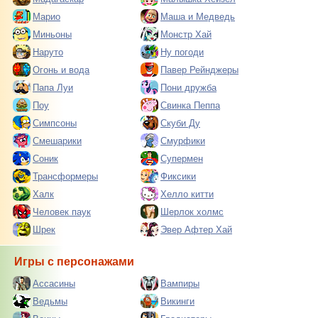
Марио
Маша и Медведь
Миньоны
Монстр Хай
Наруто
Ну погоди
Огонь и вода
Павер Рейнджеры
Папа Луи
Пони дружба
Поу
Свинка Пеппа
Симпсоны
Скуби Ду
Смешарики
Смурфики
Соник
Супермен
Трансформеры
Фиксики
Халк
Хелло китти
Человек паук
Шерлок холмс
Шрек
Эвер Афтер Хай
Игры с персонажами
Ассасины
Вампиры
Ведьмы
Викинги