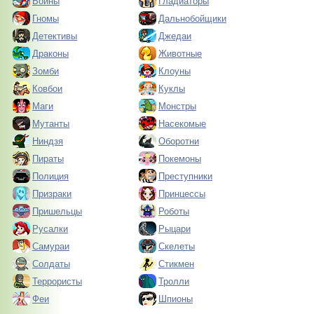
Воины
Гладиаторы
Гномы
Дальнобойщики
Детективы
Джедаи
Драконы
Животные
Зомби
Клоуны
Ковбои
Куклы
Маги
Монстры
Мутанты
Насекомые
Ниндзя
Оборотни
Пираты
Покемоны
Полиция
Преступники
Призраки
Принцессы
Пришельцы
Роботы
Русалки
Рыцари
Самураи
Скелеты
Солдаты
Стикмен
Террористы
Тролли
Феи
Шпионы