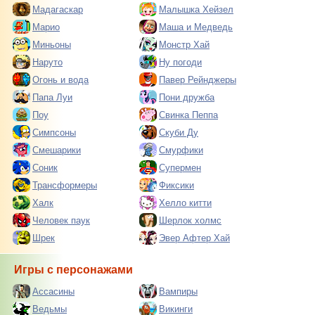
Мадагаскар
Малышка Хейзел
Марио
Маша и Медведь
Миньоны
Монстр Хай
Наруто
Ну погоди
Огонь и вода
Павер Рейнджеры
Папа Луи
Пони дружба
Поу
Свинка Пеппа
Симпсоны
Скуби Ду
Смешарики
Смурфики
Соник
Супермен
Трансформеры
Фиксики
Халк
Хелло китти
Человек паук
Шерлок холмс
Шрек
Эвер Афтер Хай
Игры с персонажами
Ассасины
Вампиры
Ведьмы
Викинги