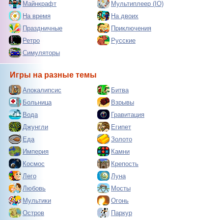
Майнкрафт
Мультиплеер (IO)
На время
На двоих
Праздничные
Приключения
Ретро
Русские
Симуляторы
Игры на разные темы
Апокалипсис
Битва
Больница
Взрывы
Вода
Гравитация
Джунгли
Египет
Еда
Золото
Империя
Камни
Космос
Крепость
Лего
Луна
Любовь
Мосты
Мультики
Огонь
Остров
Паркур