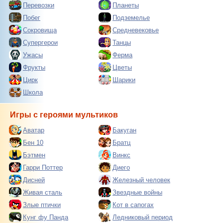
Перевозки
Планеты
Побег
Подземелье
Сокровища
Средневековье
Супергерои
Танцы
Ужасы
Ферма
Фрукты
Цветы
Цирк
Шарики
Школа
Игры с героями мультиков
Аватар
Бакуган
Бен 10
Братц
Бэтмен
Винкс
Гарри Поттер
Диего
Дисней
Железный человек
Живая сталь
Звездные войны
Злые птички
Кот в сапогах
Кунг фу Панда
Ледниковый период