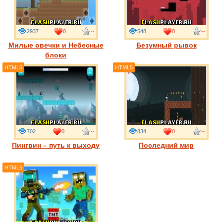
2937
0
--
548
0
--
Милые овечки и Небесные
Безумный рывок
блоки
HTML5
HTML5
702
0
--
834
0
--
Пингвин – путь к выходу
Последний мир
HTML5