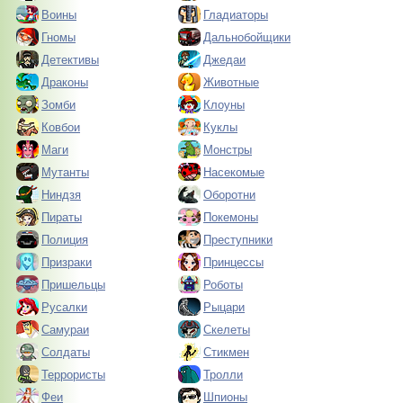
Воины
Гладиаторы
Гномы
Дальнобойщики
Детективы
Джедаи
Драконы
Животные
Зомби
Клоуны
Ковбои
Куклы
Маги
Монстры
Мутанты
Насекомые
Ниндзя
Оборотни
Пираты
Покемоны
Полиция
Преступники
Призраки
Принцессы
Пришельцы
Роботы
Русалки
Рыцари
Самураи
Скелеты
Солдаты
Стикмен
Террористы
Тролли
Феи
Шпионы