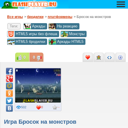
Все игры
>
бродилки
>
платформеры
> Бросок на монстров
Теги:
Аркады
На реакцию
HTML5 игры без флеша
Монстры
HTML5 бродилки
Аркады HTML5
0
0
502
0
--
Игра Бросок на монстров