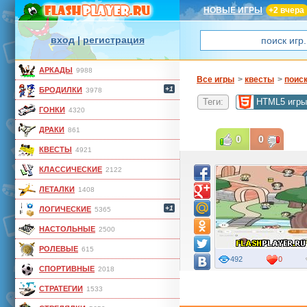
НОВЫЕ ИГРЫ
+2 вчера
вход
|
регистрация
АРКАДЫ
9988
Все игры
>
квесты
>
поис
+1
БРОДИЛКИ
3978
Теги:
HTML5 игры
ГОНКИ
4320
ДРАКИ
861
0
0
КВЕСТЫ
4921
КЛАССИЧЕСКИЕ
2122
ЛЕТАЛКИ
1408
+1
ЛОГИЧЕСКИЕ
5365
НАСТОЛЬНЫЕ
2500
РОЛЕВЫЕ
615
492
0
СПОРТИВНЫЕ
2018
СТРАТЕГИИ
1533