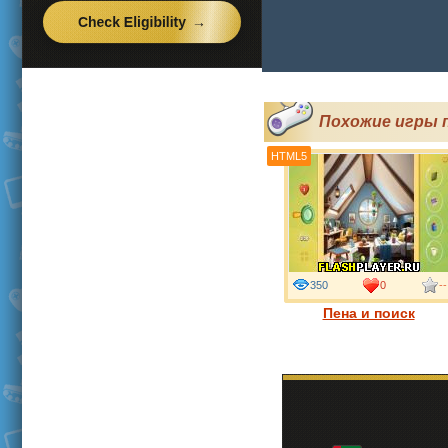
Похожие игры 
HTML5
350
0
--
Пена и поиск