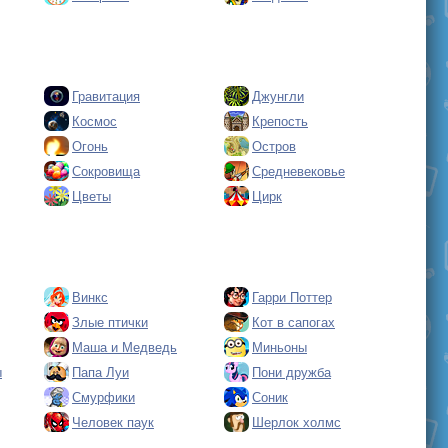
Гравитация
Джунгли
Космос
Крепость
Огонь
Остров
Сокровища
Средневековье
Цветы
Цирк
Винкс
Гарри Поттер
Злые птички
Кот в сапогах
Маша и Медведь
Миньоны
ы
Папа Луи
Пони дружба
Смурфики
Соник
Человек паук
Шерлок холмс