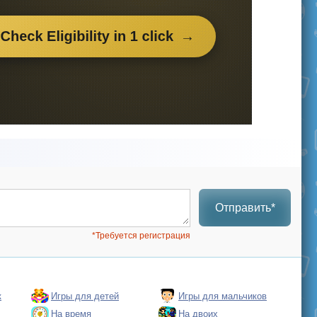
Отправить*
*Требуется регистрация
к
Игры для детей
Игры для мальчиков
На время
На двоих