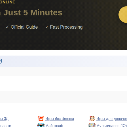
)
ры 3Д
Игры без флеша
Игры для девоче
овавые
Майнкрафт
Мультиплеер (IO)