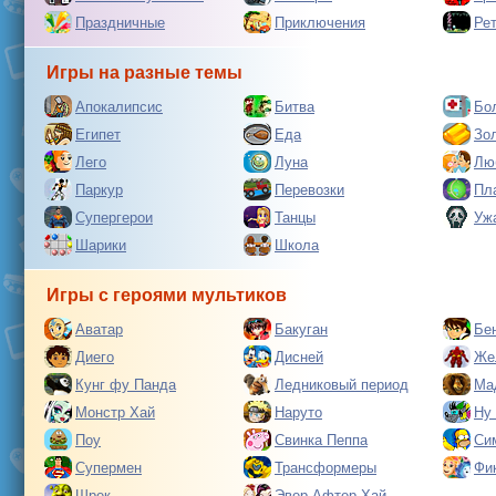
Праздничные
Приключения
Ре
Игры на разные темы
Апокалипсис
Битва
Бо
Египет
Еда
Зо
Лего
Луна
Лю
Паркур
Перевозки
Пл
Супергерои
Танцы
Уж
Шарики
Школа
Игры с героями мультиков
Аватар
Бакуган
Бе
Диего
Дисней
Же
Кунг фу Панда
Ледниковый период
Ма
Монстр Хай
Наруто
Ну
Поу
Свинка Пеппа
Си
Супермен
Трансформеры
Фи
Шрек
Эвер Афтер Хай