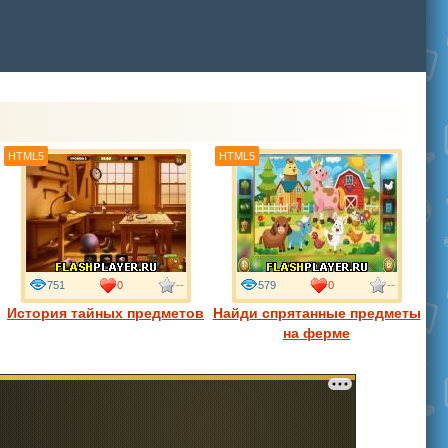
HTML5
HTML5
751
0
--
579
0
--
История тайных предметов
Найди спрятанные предметы
на ферме