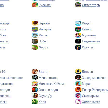
тро
Русские
Симуляторы
льница
Взрывы
Вода
лото
Империя
Камни
бовь
Мосты
Мультики
анеты
Побег
Подземелье
асы
Ферма
Фрукты
н 10
Братц
Бэтмен
лезный человек
Живая сталь
Звездные войны
дагаскар
Малышка Хейзел
Марио
 погоди
Огонь и вода
Павер Рейнджер
мпсоны
Скуби Ду
Смешарики
ксики
Халк
Хелло китти