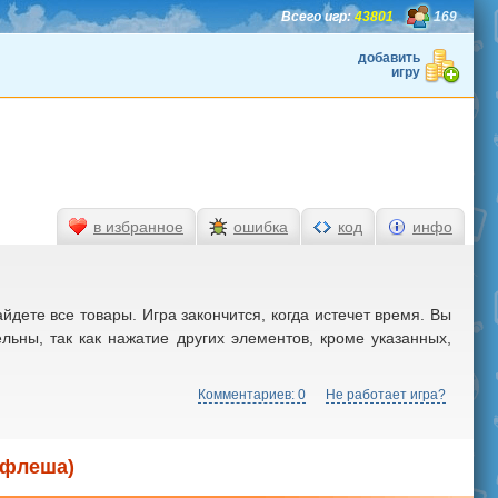
Всего игр:
43801
169
добавить
игру
в избранное
ошибка
код
инфо
йдете все товары. Игра закончится, когда истечет время. Вы
ельны, так как нажатие других элементов, кроме указанных,
Комментариев: 0
Не работает игра?
з флеша)