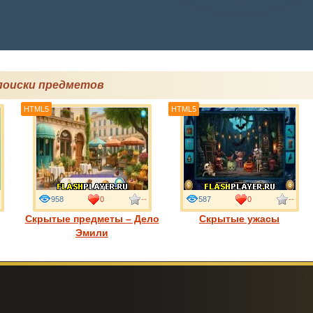
поиски предметов
HTML5
HTML5
958
0
--
587
0
--
Скрытые предметы – Дело
Скрытые ужасы
Эмили