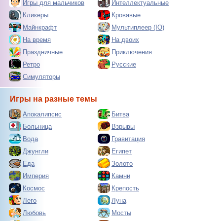
Игры для мальчиков
Интеллектуальные
Кликеры
Кровавые
Майнкрафт
Мультиплеер (IO)
На время
На двоих
Праздничные
Приключения
Ретро
Русские
Симуляторы
Игры на разные темы
Апокалипсис
Битва
Больница
Взрывы
Вода
Гравитация
Джунгли
Египет
Еда
Золото
Империя
Камни
Космос
Крепость
Лего
Луна
Любовь
Мосты