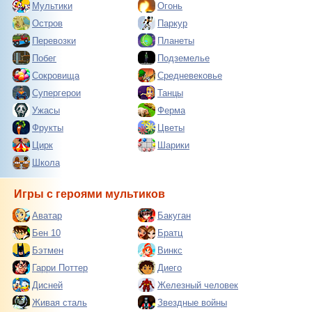
Мультики
Огонь
Остров
Паркур
Перевозки
Планеты
Побег
Подземелье
Сокровища
Средневековье
Супергерои
Танцы
Ужасы
Ферма
Фрукты
Цветы
Цирк
Шарики
Школа
Игры с героями мультиков
Аватар
Бакуган
Бен 10
Братц
Бэтмен
Винкс
Гарри Поттер
Диего
Дисней
Железный человек
Живая сталь
Звездные войны