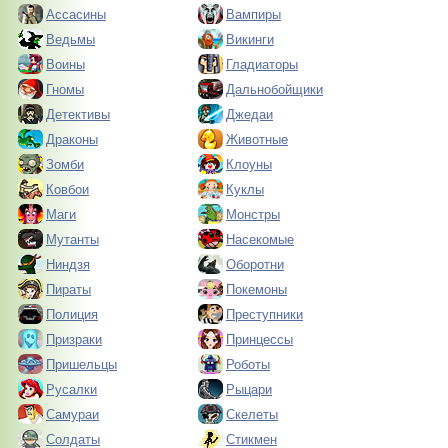
Ассасины
Вампиры
Ведьмы
Викинги
Воины
Гладиаторы
Гномы
Дальнобойщики
Детективы
Джедаи
Драконы
Животные
Зомби
Клоуны
Ковбои
Куклы
Маги
Монстры
Мутанты
Насекомые
Ниндзя
Оборотни
Пираты
Покемоны
Полиция
Преступники
Призраки
Принцессы
Пришельцы
Роботы
Русалки
Рыцари
Самураи
Скелеты
Солдаты
Стикмен