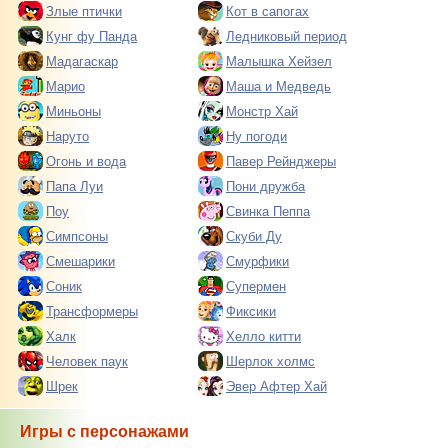
Злые птички
Кот в сапогах
Кунг фу Панда
Ледниковый период
Мадагаскар
Малышка Хейзел
Марио
Маша и Медведь
Миньоны
Монстр Хай
Наруто
Ну погоди
Огонь и вода
Павер Рейнджеры
Папа Луи
Пони дружба
Поу
Свинка Пеппа
Симпсоны
Скуби Ду
Смешарики
Смурфики
Соник
Супермен
Трансформеры
Фиксики
Халк
Хелло китти
Человек паук
Шерлок холмс
Шрек
Эвер Афтер Хай
Игры с персонажами