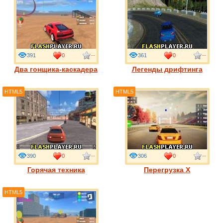
391
0
--
361
0
--
Два гонщика-каскадера
Легенды дрифтинга
HTML5
HTML5
390
0
--
306
0
--
Горячая техника
Перегрузка X
HTML5